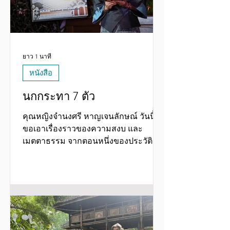
https://www.facebook.com/chamnong
sritable/posts/
ยาว 1 นาที
หนังสือ
นกกระทา 7 ตัว
คุณหญิงจำนงศรี หาญเจนลักษณ์ วันนี้จะ
ขอเอาเรื่องราวของความสงบ และ
เมตตาธรรม จากตอนหนึ่งของประวัติฯ
บรรพบุรุษ ฝั่งแม่ของป้าศรีมาเล่า ให้อ่าน
สบายๆ โดยตัดตอนมาจากหนังสือเรื่อง
ดุจนาวากลางมหาสมุทร ซึ่งเป็นที่ป้าศรี
เขียนมานานมากแล้ว และมีการตีพิมพ์
วางตลาดหลายต่อหลายครั้ง ทว่าขณะนี้
ขาดตลาดแล้ว ภาพ: คุณหญิงจำนงศรี
(รัตนิน) หาญเจนลักษณ์ อ่านบางตอนจาก