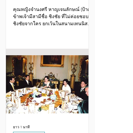
คุณหญิงจำนงศรี หาญเจนลักษณ์ (ป้าศรี)
ข้าพเจ้ามีสามีชื่อ ชิงชัย ที่ไม่ค่อยชอบ
ชิงชัยจากใคร ยกเว้นในสนามเทนนิส
หรือที่โต๊ะปิงปอง และเรียกเขาว่า เจเจ
แทนชื่อจริงที่ไม่สอดคล้องกับนิสัยเขานัก
ส่วนชื่อภาษาอังกฤษนั้นเขาเองสะกดว่า
Jingjai ฝรั่งทั้งหลายจึงออกเสียงว่า
‘จริงใจ’ ซึ่งข้าพเจ้าว่าเข้าท่า เจเจเคยเป็น
ผู้อำนวยการกองทุนระหว่างประเทศนาน
ถึง 17 ปี ซึ่งเป็นช่วงเวลาที่เขาให้ทุนและ
ประเมินผลการวิจัยเพื่อการพัฒนาใน
ประเทศต่างๆ ไม่ต่ำกว่า 10 ประเทศ เขา
จึงมีประสบการณ์เรื่องลูกน้องหลายชา
ยาว 1 นาที