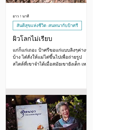
ยาว 1 นาที
สันติสุขแห่งชีวิต :สนทนากับป้าศรี
ผิวโลกไม่เรียบ
แก่ก็แก่เถอะ ป้าศรีขอแก่แบบลิงๆค่างๆ
บ้าง ไต๋สั่งให้แม่ไต่ขึ้นไปเพื่อถ่ายรูป
สไตล์ที่เขาจำได้เมื่อสมัยเขายังเด็ก เหตุ
เกิดระหว่างไปเดินกันเช้านี้ เขากลัวว่า
FC จะไม่รู้จักคุณหญิงตัวจริง ดีใจนะที่ผิว
โลกนี้มันไม่ราบเรียบ มันตะปุ่มตะป่ำ
เหมือนชีวิตคนเราเลย ถ้าผิวโลกไม่มีเขา
ไม่มีห้วย ให้ได้ขึ้นบ้าง ให้ได้ลงบ้าง
ร่างกายมนุษย์ก็ไม่แข็งแรง ถ้าชีวิตเรียบ
ราบไปหมด จิตใจคนจะแข็งแกร่งได้
อย่างไรล่ะ จริงไหม ป้าศรี 20.05.2568
จาก :FB โต๊ะป้าศรี