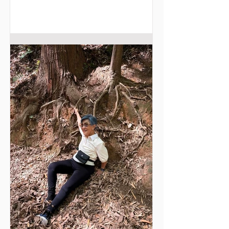
ค่ะ เรา 4 คนไปกันแบบ“ตามใจฉัน”
อิสระจาก ระบบทัวร์ทั้งหลาย ไต๋กับจ๋า
วางแผนให้เราล่วงหน้าว่าจะหยุดนอน
ที่ไหน ที่เขามั่นใจว่าแม่กับคุณอา(ลุงเจ
เจ)จะชอบ ซึ่งไม่จำเป็นต้องเนี๊ยบนัก แต่
ให้มีไอใสๆๆแห่งความสนุก ในความไม่
เนี๊ยบนั้น หมอสรรพัฒน์ (ไต๋) ใช้ชีวิตส่อง
กล้องตรวจประสาทตาคนไข้มาตลอด
หลายสิบปี พอมาเที่ยวพักผ่อนก็ยังชอบใช้
กล้องในโทรศัพท์ ส่องและถ่ายรูปรายละ
เอียดเล็กๆ น้อยๆ ที