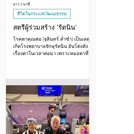
ยาว 2 นาที
ชีวิตในกระแส(วัฒน)ธรรม
สตรีผู้ร่วมสร้าง ‘รัตนิน’
โรคตาคุณพ่อ (จุลินทร์ ล่ำซำ) เป็นเหตุให้
เกิดโรงพยาบาลจักษุรัตนิน อันโด่งดัง
เรื่องตาในเวลาต่อมา เพราะหมอตาที่
ดูแลตาคุณจุลินทร์ คือ นายแพทย์อุทัย รัต
นิน จาก แผนกจักษุนาสิกลาริงค์วิทยา
โรงพยาบาลศิริราช