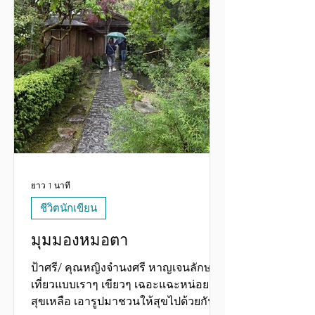
ยาว 1 นาที
ชีวิตนักเขียน
มุมมองหมอตา
ป้าศรี/ คุณหญิงจำนงศรี หาญเจนลักษณ์
เที่ยวแบบเราๆ เขียวๆ เฉอะแฉะหน่อย แต่
สุขเหลือ เอารูปมาชวนให้สุขไปด้วยกัน