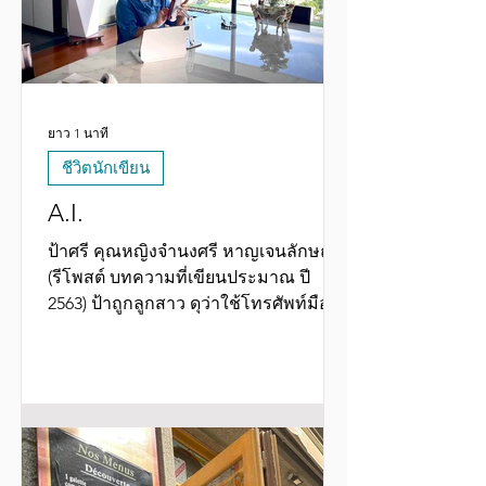
ยาว 1 นาที
ชีวิตนักเขียน
A.I.
ป้าศรี คุณหญิงจำนงศรี หาญเจนลักษณ์
(รีโพสต์ บทความที่เขียนประมาณ ปี
2563) ป้าถูกลูกสาว ดุว่าใช้โทรศัพท์มือ
ถือมากเกินไป… ขอแก้ตัวว่า ที่แม่เค้า
เป็น “ อียายรู้มาก” ที่ไม่ค่อยวุ่นวายกับ
เรื่องส่วนตัวคนอื่น(รวมทั้งของลูก
หลาน…แค่วุ่นกับเรื่องน้ำหนักพุงลุงเจเจ
555) แต่รู้เรื่องวิชาการโน่นนี่มากมาย
อย่างที่เป็นอยู่ทุกวันนี้ ￼ ก็เพราะการใช้ IT
บนโทรศัพท์มือถือนี่แหละ เสียตังค์ค่า