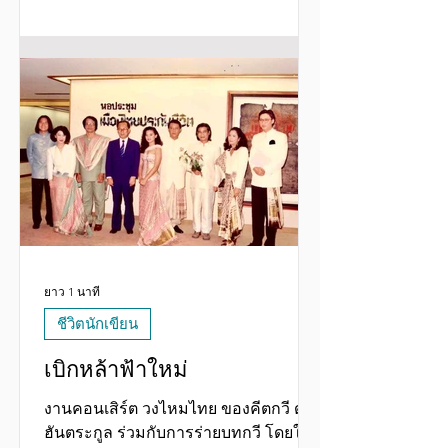
เมืองนอกน่ะ เป็นเงินของคนไทยนะ อย่า
ลืม” ประโยคนี้ เมื่อตอนที่ ป้าศรีจะออก
เดินทางไปประเทศอังกฤษ ในวัย 12
ขวบ… นี่ อายุอีกไม่กี่ปีจะ 90 ยังไม่ลืมเลย
2. “อย่าบังอาจไปรังเกียจเขา เขามีบุญ
คุณกับเรา เรา(ธนาคาร) อยู่ได้เพราะ
ลูกค้าที่เป็นคน (ธรรมดาๆ) อย่างเขา กลับ
ไปนั่งที่เดิม และดูแลเขาใ
ยาว 1 นาที
ชีวิตนักเขียน
เบิกหล้าฟ้าใหม่
งานคอนเสิร์ต วงไหมไทย ของคีตกวี ดนู
ฮันตระกูล ร่วมกับการร่ายบทกวี โดยให้