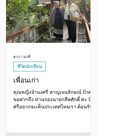
“ดุจนาวากลางมหาสมุทร” ที่ ล้ง 1919 “
เรื่องนี้ดูเหมือนจะเกิดขึ้นเมื่อ นายตันฮื่อฮ้
วง(คุณทวดป้าศรี) มีอายุเลยวัยหนุ่ม
รากฐานในสยามประเทศก
ยาว 1 นาที
ชีวิตนักเขียน
เพื่อนเก่า
คุณหญิงจำนงศรี หาญเจนลักษณ์ ป้าศรี
ขอฝากถึง ท่านรองนายกสีหศักดิ์ ค่ะ ป้า
ศรีอยากจะเห็นประเทศไทยเรา ต้อนรับ
คนต่างชาติอย่างอบอุ่น แต่ให้เขาพอรู้ว่า
เราไม่ใช่หนูน้อยน่ารักที่ไร้เดียงสา
ประเทศที่เปิดกว้างอย่างประเทศไทยต้อง
ระวังตัวบ้าง เพราะ “ความเกรงใจ” คงจะ