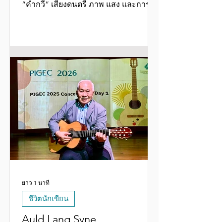
“คำกวี” เสียงดนตรี ภาพ แสง และการ
เคลื่อนไหวของวาทยากร ผู้ร่ายบทกวี
และนักดนตรี สอดสร้อยร้อยกันเป็นสุนทรี
ยะในรูปแบบใหม่ (สำหรับสมัยนั้น)เป็น
งานเวที ที่ให้ชื่อว่า ”เบิกหล้าฟ้าใหม่￼”
ยาว 1 นาที
ชีวิตนักเขียน
Auld Lang Syne