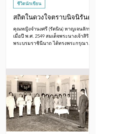
ชีวิตนักเขียน
สถิตในดวงใจตราบนิจนิรันดร์
คุณหญิงจำนงศรี (รัตนิน) หาญเจนลักษณ์
เมื่อปี พ.ศ. 2549 สมเด็จพระนางเจ้าสิริกิติ์
พระบรมราชินีนาถ ได้ทรงพระกรุณา
โปรดเกล้าฯ ให้ จัดงานเลี้ยงรับรองคณะ
แพทย์นำโดยประธานกรรมการโรง
พยาบาลจักษุรัตนิน คุณหญิงจำนงศรี (รัต
นิน) หาญเจนลักษณ์ เพื่อเป็นการขอบคุณ
และให้เกียรติแก่คณะแพทย์ที่ถวายการ
รักษาจอประสาทพระเนตร สถิตในดวงใจ
ตราบนิจนิรันดร์ น้อมสำนึกในพระ
มหากรุณาธิคุณเป็นล้นพ้นอันหาที่สุด
มิได้ ซ้ายมือของภาพ : นพ.สรรพัฒน์ รัต
นิน (คุณหมอไต๋) ค่ะ จาก FB : โต๊ะป้าศรี
CH Table วันที่ 24 ธันวาคม