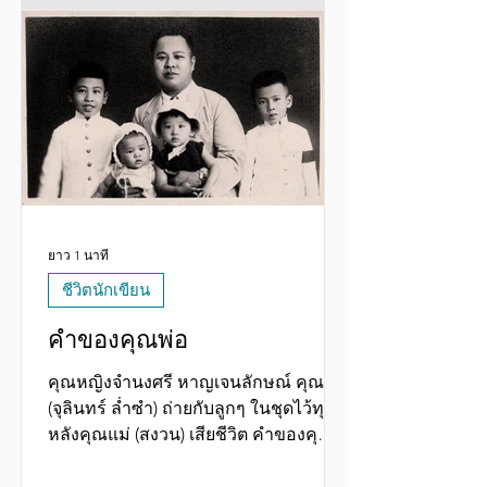
ไม่ใช่สิ่งที่นักท่องเที่ยวส่วนใหญ่นำเข้า
มาเองนะคะ ป้าจึงอยากจะเห็น Thailand
Privilege Visa หรือ Thailand Elite Visa
ปรับจาก “วีซ่าระยะยาว หรู” มาเป็น
“วีซ่าหรู ระยะยาว ราคาแพง และเป็น
วีซ่าที่มีความรับผิดชอบ” จะขายความ
หรูตามที่หร
ยาว 1 นาที
ชีวิตนักเขียน
คำของคุณพ่อ
คุณหญิงจำนงศรี หาญเจนลักษณ์ คุณพ่อ
(จุลินทร์ ล่ำซำ) ถ่ายกับลูกๆ ในชุดไว้ทุกข์
หลังคุณแม่ (สงวน) เสียชีวิต คำของคุณ
พ่อ ที่ทำให้จำนงศรีมาเป็น”ป้าศรี”วันนี้ 1.
“อย่าลืมนะ ว่าเงินที่คุณพ่อส่งศรีไปเรียน