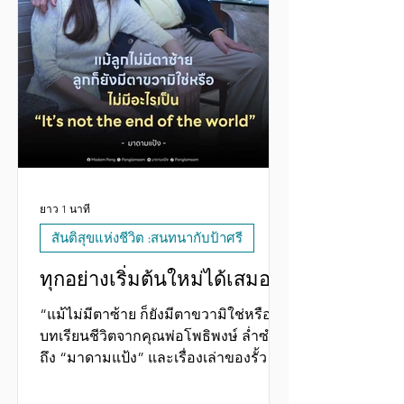
ยาว 1 นาที
สันติสุขแห่งชีวิต :สนทนากับป้าศรี
ทุกอย่างเริ่มต้นใหม่ได้เสมอ
“แม้ไม่มีตาซ้าย ก็ยังมีตาขวามิใช่หรือ” ​
บทเรียนชีวิตจากคุณพ่อโพธิพงษ์ ล่ำซำ
ถึง “มาดามแป้ง” และเรื่องเล่าของรั้ว
บ้านตรงกันเมื่อ 80 ปีก่อน