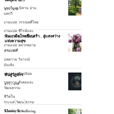
จิตสุดท้าย(1)
บทกวีและนิทาน: อ่าน
ยาว 1 นาที
บทกวี
งานแปล: วรรณคดีไทย
งานแปล: ซีไรท์และ
วรรณกรรมร่วมสมัย
พ้นเงามืดโรคซึมเศร้า… สู่แสงสว่าง
แห่งความสุข
งานแปล: หลากหลาย
ยาว 1 นาที
งานแปล
บทความ: วิจารณ์
บันเทิง
บทความ: ศิลปนิยม
คืนสู่วัฎจักร
บทความ: สังคมและ
ยาว 2 นาที
วัฒนธรรม
ชีวิตใน
กระแส(วัฒน)ธรรม
ชีวิตนักเขียน
Identity & Suffering