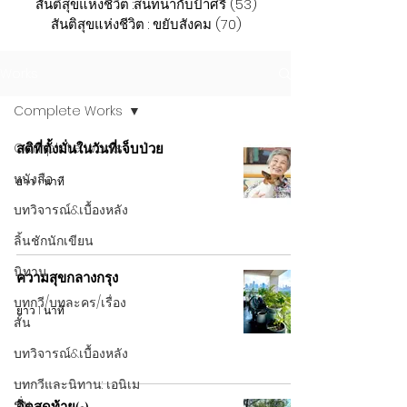
สันติสุขแห่งชีวิต :สนทนากับป้าศรี
(53)
53 กระทู้
สันติสุขแห่งชีวิต : ขยับสังคม
(70)
70 กระทู้
Works
Complete Works
Complete Works
สติที่ตั้งมั่นในวันที่เจ็บป่วย
หนังสือ
ยาว 1 นาที
บทวิจารณ์&เบื้องหลัง
ลิ้นชักนักเขียน
นิทาน
ความสุขกลางกรุง
บทกวี/บทละคร/เรื่อง
ยาว 1 นาที
สั้น
บทวิจารณ์&เบื้องหลัง
บทกวีและนิทาน: เอนิเม
ชั่น