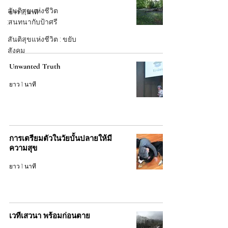
สันติสุขแห่งชีวิต
ยาว 2 นาที
:สนทนากับป้าศรี
สันติสุขแห่งชีวิต : ขยับ
สังคม
Unwanted Truth
ยาว 1 นาที
การเตรียมตัวในวัยบั้นปลายให้มี
ความสุข
ยาว 1 นาที
เวทีเสวนา พร้อมก่อนตาย