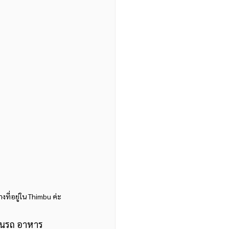
ที่อยู่ใน Thimbu ค่ะ  
็นรถ อาหาร 