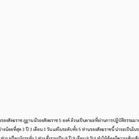
รองสังฆราช ภูฏาน มีรองสังฆราช 5 องค์ ล้วนเป็นลามะที่ผ่านการปฏิบัติธรรมมาอย
่างน้อยที่สุด 3 ปี 3 เดือน 3 วัน แต่ในระดับทั้ง 5 ท่านรองสังฆราชนี้ น่าจะเป็นในระ
 2 ช่วง หรือแม้กระทั่ง 3 ช่วง ซึ่งรวมเป็น 9 ปี 9 เดือน 9 วัน) ทำให้ต้องมีความเข