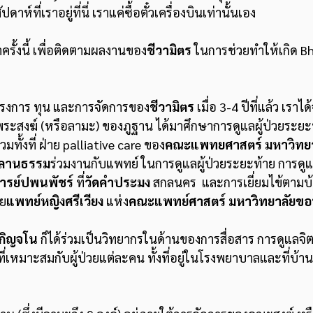
ดาห์ที่เราอยู่ที่นี่ เราแค่ซื้อตั๋วเครื่องบินเท่านั้นเอง
ครั้งนี้ เพื่อติดตามผลงานของ
ชีวามิตร
 ในการช่วยทำให้เกิด Bh
กโครงการ ทุน และการจัดการของ
ชีวามิตร
 เมื่อ 3-4 ปีที่แล้ว เราได
ะสงฆ์ (หรือลามะ) ของภูฐาน ได้มาศึกษาการดูแลผู้ป่วยระย
ทั้งที่ ฝ่าย palliative care ของ
คณะแพทยศาสตร์ มหาวิทยา
คิลานธรรม
ร่วมงานกับแพทย์ ในการดูแลผู้ป่วยระยะท้าย การดูแล
ารย์ปพนพัชร์
 ที่
วัดคำประมง 
สกลนคร  และการเยี่ยมไข้ตามบ
ดย
แพทย์หญิงศรีเวียง
 แห่ง
คณะแพทย์ศาสตร์ มหาวิทยาลัยขอ
กิญจโน
 ก็ได้ร่วมเป็นวิทยากรในด้านของการสื่อสาร การดูแลจ
ี่เหมาะสมกับผู้ป่วยแต่ละคน ทั้งที่อยู่ในโรงพยาบาลและที่บ้าน