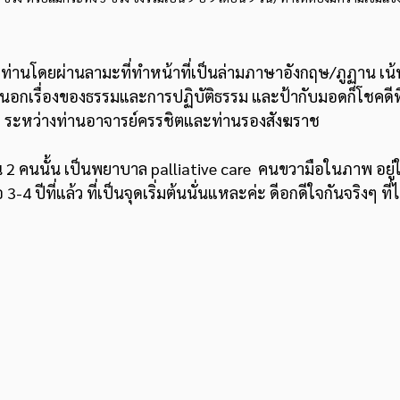
บท่านโดยผ่านลามะที่ทำหน้าที่เป็นล่ามภาษาอังกฤษ/ภูฏาน เ
ี่นอกเรื่องของธรรมและการปฏิบัติธรรม และป้ากับมอดก็โชคดีที
นๆ ระหว่างท่านอาจารย์ครรชิตและท่านรองสังฆราช
2 คนนั้น เป็นพยาบาล palliative care  คนขวามือในภาพ อยู่
-4 ปีที่แล้ว ที่เป็นจุดเริ่มต้นนั่นแหละค่ะ ดีอกดีใจกันจริงๆ ท