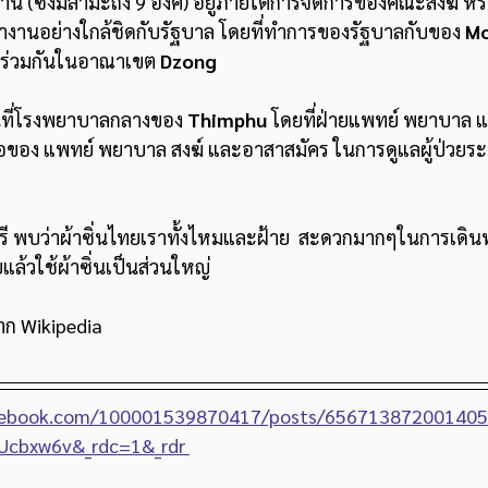
าน (ซึ่งมีลามะถึง 9 องค์) อยู่ภายใต้การจัดการของคณะสงฆ์ หร
งทำงานอย่างใกล้ชิดกับรัฐบาล โดยที่ทำการของรัฐบาลกับของ 
Mo
่ร่วมกันในอาณาเขต 
Dzong
านที่โรงพยาบาลกลางของ 
Thimphu
 โดยที่ฝ่ายแพทย์ พยาบาล 
ของ แพทย์ พยาบาล สงฆ์ และอาสาสมัคร ในการดูแลผู้ป่วยระ
ศรี พบว่าผ้าซิ่นไทยเราทั้งไหมและฝ้าย  สะดวกมากๆในการเดิน
แล้วใช้ผ้าซิ่นเป็นส่วนใหญ่ 
ก Wikipedia
acebook.com/100001539870417/posts/656713872001405
Ucbxw6v&_rdc=1&_rdr