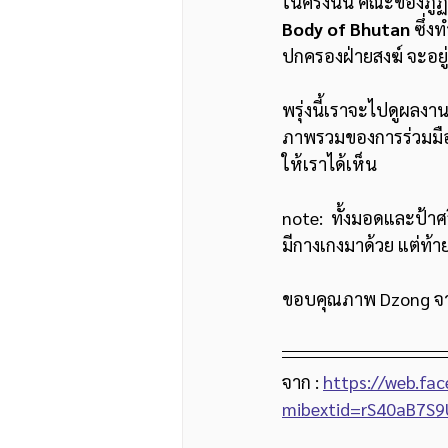
ในครั้งนั้น คณะของภูฏ
Body of Bhutan
 ซึ่
ปกครองฝ่ายสงฆ์ จะอยู
พรุ่งนี้เราจะไปดูผลง
ภาพรวมของการร่วมมือ
ให้เราได้เห็น
note:  ทั้งมอดและป้า
มีกางเกงมาด้วย แต่ท้าย
ขอบคุณภาพ Dzong จา
จาก : 
https://web.f
mibextid=rS40aB7S9