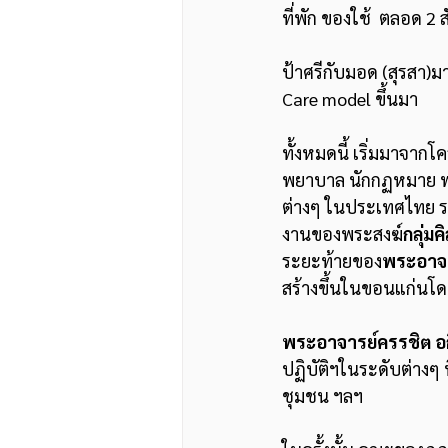
ที่พัก ของใช้  ตลอด 2 สัป
ป้าศรีกับมอด (สุรสา)มา
Care model ขึ้นมา 
ทั้งหมดนี้ เริ่มมาจา
พยาบาล นักกฏหมาย พร
ต่างๆ ในประเทศไทย รวม
งานของพระสงฆ์
กลุ่ม
ระยะท้ายของ
พระอาจ
สร้างขึ้นในขอนแก่นโ
พระอาจารย์ครรชิต อ
ปฏิบัติฯในระดับต่างๆ ท
ชุมชน ฯลฯ   