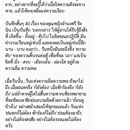
ยาก...อย่างยากที่จะรู้ได้ว่าเมื่อใดความดังจะจาง
หาย...แล้วให้คงเหลือแต่ความเงียบ
บันทึกสั้นๆ 40 เรื่อง ของคุณหญิงจำนงศรี รัต
นิน เป็นบันทึก 
'บอกกล่าว' 
ให้ผู้อ่านได้รับรู้ถึงสิ่ง
ที่ เกิดขึ้น - ตั้งอยู่ - ดับไป ในจิตขณะปฏิบัติ มัน
ช่างวนเวียนอยู่เช่นนี้ และคงจะเป็นอยู่เช่นนี้อีก
นาน - นาน จนกว่า... วันหนึ่งมันจะถึงซึ่ง 
'ความ
ดับ' 
ของความดิ้นรนต่อสู้ เพื่อที่จะ 
'เอา'
 แต่เป็น
จิตที่ 
นิ่ง - สงบ - เยือกเย็น - ผ่องใส 
อยู่ด้วย
ความอิ่ม ความพอ
เมื่อวันนั้น...วันแห่งความอิ่มความพอ ยังมาไม่
ถึง เมื่อฝนตกจึง 
'ก็ยังต้อง'
 เมื่อฟ้าร้องจึง 
'ก็ยัง
ถึง'
 แต่ถ้าหากผู้ใดไม่สิ้นความพากเพียรพยายาม 
ที่จะขัดเกลาฝึกฝนอบรมจิตด้วยการเฝ้า 'ย้อนดู
ข้างใน' อย่างสม่ำเสมอให้ทุกขณะแล้ว วันแห่ง 
'ฝนตกก็ไม่ต้อง ฟ้าร้องก็ไม่ถึง'
 ย่อมต้องมาถึง
อย่างไม่ต้องสงสัย อย่างไม่ต้องรอและไม่ต้อง
หวัง