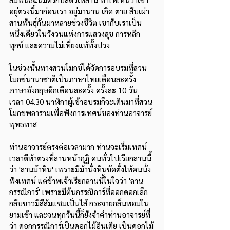
อยู่ตรงนี้มาก่อนเรา อยู่มานาน เกิด ตาย สืบเผ่า 
สานพันธุ์กันมาหลายช่วงชีวิต เขากับเราเป็น
หนึ่งเดียวในวังวนแห่งการแสวงสุข การหลีก
ทุกข์ และความไม่เที่ยงแท้ทั้งปวง
ในช่วงนั้นทางสวนโมกข์ได้จัดการอบรมที่สวน
โมกข์นานาชาติเป็นภาษาไทยเดือนละครั้ง 
ภาษาอังกฤษอีกเดือนละครั้ง ครั้งละ 10 วัน 
เวลา 04.30 นาฬิกาผู้เข้าอบรมก็จะเดินมาที่สวน
โมกขพลารามเพื่อฟังการเทศน์ของท่านอาจารย์
พุทธทาส
ท่านอาจารย์ตรงต่อเวลามาก ท่านจะเริ่มเทศน์
เวลาตีห้าตรงที่ลานหน้ากุฏิ คนทั่วไปเรียกลานนี้
ว่า 'ลานม้าหิน' เพราะมีม้านั่งหินขัดตั้งให้คนนั่ง
ฟังเทศน์ แต่ข้าพเจ้าเรียกลานนี้ในใจว่า 'ลาน
กรรณิการ์' เพราะมีต้นกรรณิการ์ที่ออกดอกเล็ก
กลีบขาวมีสีส้มแซมเป็นไส้ กระจายกลิ่นหอมใน
ยามเช้า และจนทุกวันนี้ก็ยังจำคำท่านอาจารย์ที่
ว่า ดอกกรรณิการ์เป็นดอกไม้อินเดีย เป็นดอกไม้