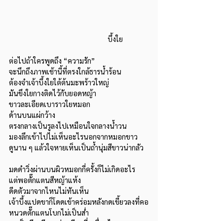
			บึ้งใย
ต่อไปถ้าใครพูดถึง “ความรัก”
จะนึกถึงภาพเช้านี้ที่ตรงใกล้ธารน้ำร้อน
ต้องจำเจ้าบึ้งใยใต้ต้นมะพร้าวใหญ่
มันขึงใยกางติดไว้กับยอดหญ้า 
ขาวละเอียดเบาราวใยหมอก
ด้านบนแผ่กว้าง 
ตรงกลางเป็นรูลงไปเหมือนใจกลางน้ำวน
มองลึกเข้าไปไม่เห็นอะไรนอกจากหมอกขาว
ดูนาน ๆ แล้วใจหายเห็นเป็นถ้ำนุ่มสีขาวน่ากลัว
มดดำวิ่งผ่านบนผิวหมอกกี่ครั้งก็ไม่เกิดอะไร
แต่พอตั๊กแตนสีหญ้าแห้ง
ดีดตัวมาจากไหนไม่ทันเห็น
เจ้าบึ้งแปดขาก็โดดเข้าคร่อมหลังกดเขี้ยวลงที่คอ
หนวดตั๊กแตนโบกไม่เป็นส่ำ