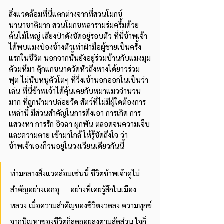
สิ่งแวดล้อมที่นี่แตกต่างจากที่สวนโมกข์
นานาชาติมาก สวนโมกขพลารามร่มครึ้มด้วย
ต้นไม้ใหญ่ เสียงป่าดังชัดอยู่รอบตัว ที่นี่ข้าพเจ้า
ได้พบแมงป่องช้างตัวเท่าฝ่ามือผู้ชายเป็นครั้ง
แรกในชีวิต นอกจากนั้นยังอยู่ร่วมบ้านกับแมงมุม
ตัวมหึมา ตุ๊กแกขนาดวัดหัวถึงหางได้ยาวร่วม
ฟุต ไม่นับหนูตัวโตๆ ที่วิ่งเข้านอกออกในเป็นว่า
เล่น ที่นี่ข้าพเจ้าได้คุ้นเคยกับหมาแมวจำนวน
มาก ที่ถูกนำมาปล่อยวัด สัตว์ที่ไม่มีผู้ใดต้องการ
เหล่านี้ มีส่วนสำคัญในการดึงเอา การเกิด การ
แสวงหา การรัก อิจฉา ผูกพัน ตลอดจนความเจ็บ
และความตาย เข้ามาใกล้ ให้รู้ชัดถึงใจ ว่า
ข้าพเจ้าเองก็วนอยู่ในวงเวียนเดียวกันนี้ 
ท่ามกลางสิ่งแวดล้อมเช่นนี้ ชีวิตข้าพเจ้าดูไม่
สำคัญอย่างเอกอุ	อย่างที่เคยรู้สึกในเมือง
หลวง เมื่อความสำคัญของชีวิตงวดลง ความทุกข์
จากปัญหาของชีวิตก็ลดถอยลงตามสัดส่วน ใจก็