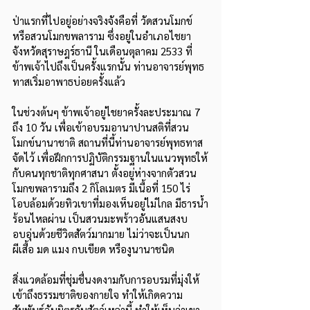
ป่าแรกที่ไปอยู่อย่างจริงจังคือที่ วัดสวนโมกข์
หรือสวนโมกขพลาราม ซึ่งอยู่ในอำเภอไชยา 
จังหวัดสุราษฎร์ธานี ในเดือนตุลาคม 2533 ที่
ข้าพเจ้าไปถึงเป็นครั้งแรกนั้น ท่านอาจารย์พุทธ
ทาสเริ่มอาพาธบ่อยครั้งแล้ว
ในช่วงต้นๆ ข้าพเจ้าอยู่ไชยาครั้งละประมาณ 7 
ถึง 10 วัน เพื่อเข้าอบรมอานาปานสติที่สวน
โมกข์นานาชาติ สถานที่นี้ท่านอาจารย์พุทธทาส
จัดไว้ เพื่อฝึกการปฏิบัติกรรมฐานในแนวพุทธให้
กับคนทุกชาติทุกศาสนา ตั้งอยู่ห่างจากตัวสวน
โมกขพลารามถึง 2 กิโลเมตร มีเนื้อที่ 150 ไร่ 
โอบล้อมด้วยทิวเขาที่มองเห็นอยู่ไม่ไกล มีธารน้ำ
ร้อนไหลผ่าน เป็นสวนมะพร้าวอันแสนสงบ
อบอุ่นด้วยชีวิตสัตว์มากมาย ไม่ว่าจะเป็นนก 
ผีเสื้อ มด แมง กบเขียด หรืองูนานาชนิด
สิ่งแวดล้อมที่ชุ่มชื่นงดงามกับการอบรมที่มุ่งให้
เข้าถึงธรรมชาติของกายใจ ทำให้เกิดความ
สัมพันธ์ฉันมิตรกับสัตว์เหล่านี้ ทำให้เห็นว่าเขา