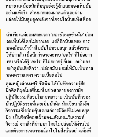
หมาย แต่น้อยนักที่มนุษย์จะรู้จักและมองเห็นมัน
อย่างแท้จริง  ส่วนมากมองผาดแล้วเลยผ่าน 
ปล่อยให้มันสูบดูดพลังจากใจจนใจนั้นแห้งเหือด
ถ้าเพียงแต่ยอมสละเวลา 
'มองย้อนดูข้างใน'
 ย่อม
จะเห็นได้โดยไม่ยากเลย  แต่ก็อีกนั่นแหละ การ
มองย้อนเข้าข้างในมันไม่ชวนสนุก แล้วยังชวน
ให้น่ากลัว เมื่อนึกว่าอาจจะพบ 
'อะไร' 
ที่ไม่อยาก
พบ หรือได้รู้ 
'อะไร'
 ที่ไม่อยากรู้ ก็เลย...อย่ามอง
อย่าดูมันเสียดีกว่า...ปล่อยมัน ยอมให้มันเป็นทาส
ของความเหงา ความเบื่อต่อไป
คุณหญิงจำนงศรี รัตนิน
 ได้บันทึกความรู้สึก
นึกคิดที่ผุดโผล่ขึ้นมาในช่วงเวลาของการฝึก
ปฏิบัติธรรมที่สวนโมกขพลาราม เป็นบันทึกของ
นักปฏิบัติธรรมที่เคยเป็นนักคิด นักเขียน นักจัด
กิจกรรม ซึ่งย่อมคุ้นเคยแก่การมีจิตที่ไม่เคยหยุด
นิ่ง  เป็นจิตที่คอยเฝ้ามอง...สังเกต...วิเคราะห์ 
วิจารณ์ จากสิ่งที่ผ่านมา โดยไม่ปล่อยให้ผ่านไป 
และด้วยการเทอารมณ์ลงไปในสิ่งนั้นอย่างเต็มที่