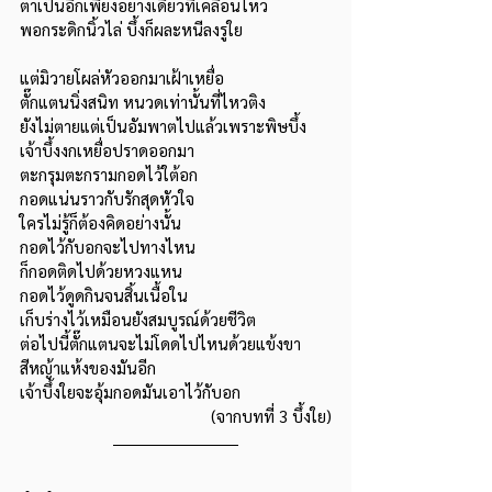
ตาเป็นอีกเพียงอย่างเดียวที่เคลื่อนไหว
พอกระดิกนิ้วไล่ บึ้งก็ผละหนีลงรูใย
แต่มิวายโผล่หัวออกมาเฝ้าเหยื่อ
ตั๊กแตนนิ่งสนิท หนวดเท่านั้นที่ไหวติง
ยังไม่ตายแต่เป็นอัมพาตไปแล้วเพราะพิษบึ้ง
เจ้าบึ้งงกเหยื่อปราดออกมา
ตะกรุมตะกรามกอดไว้ใต้อก
กอดแน่นราวกับรักสุดหัวใจ
ใครไม่รู้ก็ต้องคิดอย่างนั้น
กอดไว้กับอกจะไปทางไหน
ก็กอดติดไปด้วยหวงแหน
กอดไว้ดูดกินจนสิ้นเนื้อใน
เก็บร่างไว้เหมือนยังสมบูรณ์ด้วยชีวิต
ต่อไปนี้ตั๊กแตนจะไม่โดดไปไหนด้วยแข้งขา
สีหญ้าแห้งของมันอีก
เจ้าบึ้งใยจะอุ้มกอดมันเอาไว้กับอก
(จากบทที่ 3 บึ้งใย)