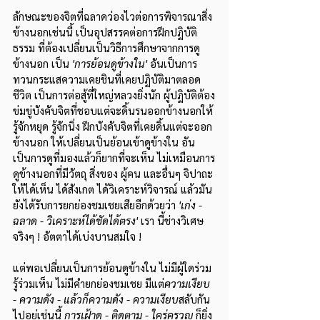
ลักษณะของจิตที่ฉลาดว่องไวต่อการพิจารณาสิ่ง
ข้างนอกเช่นนี้ เป็นอุปสรรคต่อการฝึกปฏิบัติ
ธรรม ที่ต้องเปลี่ยนเป็นวิธีการศึกษาจากการดู
ข้างนอก เป็น 
'การย้อนดูข้างใน'
 อันเป็นการ
ทวนกระแสความเคยชินที่เคยปฏิบัติมาตลอด
ชีวิต เป็นการต่อสู้ที่ใหญ่หลวงยิ่งนัก ผู้ปฏิบัติต้อง
ข่มขู่บังคับจิตที่ชอบแต่จะดิ้นรนออกข้างนอกให้
รู้จักหยุด รู้จักนิ่ง ฝึกบังคับจิตที่เคยดิ้นแต่จะออก
ข้างนอก ให้เปลี่ยนเป็นย้อนเข้าดูข้างใน อัน
เป็นการดูที่มองแล้วก็ยากที่จะเห็น ไม่เหมือนการ
ดูข้างนอกที่มีวัตถุ สิ่งของ ผู้คน และอื่นๆ จิปาถะ
ให้ได้เห็น ได้สังเกต ได้วิเคราะห์วิจารณ์ แล้วมัน
ยังได้รับการยกย่องชมเชยเสียอีกด้วยว่า 
'เก่ง - 
ฉลาด - วิเคราะห์ได้ชัดได้ตรง'
 เรา นี้ช่างวิเศษ
จริงๆ ! อัตตาได้เบ่งบานสมใจ !
แต่พอเปลี่ยนเป็นการย้อนดูข้างใน ไม่มีผู้ใดร่วม
รู้ร่วมเห็น ไม่มีคำยกย่องชมเชย มีแต่
ความเงียบ 
- ความดัง - แล้วก็ความดัง - ความเงียบ
สลับกัน
ไปอยู่เช่นนี้ 
การเฝ้าดู - ติดตาม - ใคร่ครวญ
 ก็ยิ่ง