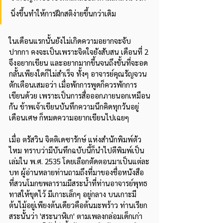
นิ่งขึ้นทำให้การฝึกสติง่ายขึ้นกว่าเดิม
ในเดือนแรกนั้นยังไม่เกิดความอยากจะจับ
ปากกา คงจะเป็นเพราะจิตใจยังสับสน เดือนที่ 2 
จึงอยากเขียน และอยากมากขึ้นจนถึงขั้นที่จะอด
กลั้นเพียงใดก็ไม่สำเร็จ ทั้งๆ อาจารย์คุณรัญจวน
ตักเตือนเสมอว่า เมื่อพักการพูดก็ควรพักการ
เขียนด้วย เพราะเป็นการสื่อออกภายนอกเหมือน
กัน ข้าพเจ้าเขียนบันทึกความนึกคิดทุกวันอยู่
เดือนเศษ ก็หมดความอยากเขียนไปเฉยๆ
เมื่อ ตรัสวิน จิตติเดซารักษ์ แห่งสำนักพิมพ์ตัว
ไหม ทราบว่ามีบันทึกฉบับนี้ก็นำไปตีพิมพ์เป็น
เล่มใน พ.ศ. 2535 โดยเลือกตัดตอนมาเป็นแต่ละ
บท ผู้อ่านหลายท่านถามถึงที่มาของชื่อหนังสือ  
ที่สวนโมกขพลารามมีสระน้ำที่ท่านอาจารย์พุทธ
ทาสให้ขุดไว้ มีเกาะเล็กๆ อยู่กลาง บนเกาะมี
ต้นไม้อยู่เพียงต้นเดียวคือต้นมะพร้าว ท่านเรียก
สระนั้นว่า 'สระนาฬิเก' ตามเพลงกล่อมเด็กเก่า