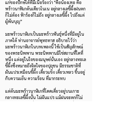
แก่ของปักษ์ใต้ที่มีเนื้อร้องว่า "คือน้องเหอ คือ
พร้าวนาฟิเกต้นเดียวโนเน อยู่กลางเลขี้ผึ้งฝนตก
ก็ไม่ต้อง ฟ้าร้องก็ไม่ถึง อยู่กลางเลขี้ผึ้ง ไปถึงแต่
ผู้พ้นบุญ”
มะพร้าวนาฬิเกเป็นมะพร้าวพันธุ์หนึ่งที่มีอยู่ใน
ภาคใต้ ท่านอาจารย์พุทธทาส อธิบายไว้ว่า
มะพร้าวนาฬิเกในบทเพลงนี้ ใช้เป็นสัญลักษณ์
ของพระนิพพาน พระนิพพานมิใช่สถานที่ใดที่
หนึ่ง แต่อยู่ในใจของมนุษย์นั่นเอง อยู่กลางทะเล
ขี้ผึ้งซึ่งหมายถึงจิตใจของปุถุชน มีธรรมชาติที่
ผันแปรเหมือนขี้ผึ้ง เดี๋ยวแข็ง เดี๋ยวเหลว ขึ้นอยู่
กับความเย็น ความร้อน ที่มากระทบ
แต่ต้นมะพร้าวนาฬิเกที่โดดเดี่ยวอยู่บนเกาะ
กลางทะเลขี้ผึ้งนั้น ไม่ผันแปร แม้ฝนจะตกก็ไม่
เปียก ฟ้าจะร้องก็ไม่สะเทือน คือ 'ฝนตกก็ไม่ต้อง 
ฟ้าร้องก็ไม่ถึง' เป็นสภาวะของผู้พันบุญผู้พัน
บุญ ในที่นี้หมายถึงผู้ที่ไม่ยึดติดกับสิ่งใดๆ แล้ว 
แม้กระทั่งบุญ หรือจะพูดว่าผู้ที่ปล่อยวางแล้ว
อย่างสมบูรณ์ก็ได้