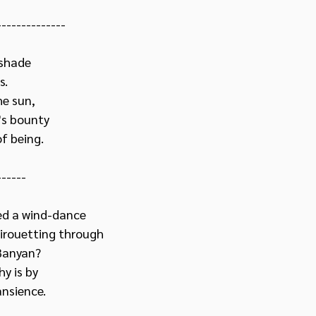
--------------
shade 
s.
he sun, 
l's bounty 
of being.
------
ed a wind-dance 
pirouetting through 
 Banyan?
y is by 
nsience.