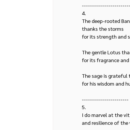
-----------------------
4.
The deep-rooted Ban
thanks the storms 
for its strength and 
The gentle Lotus th
for its fragrance and 
The sage is grateful 
for his wisdom and h
-----------------------
5.
I do marvel at the vit
and resilience of the