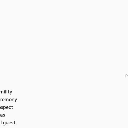
P
mility 
eremony 
espect 
as 
d guest.