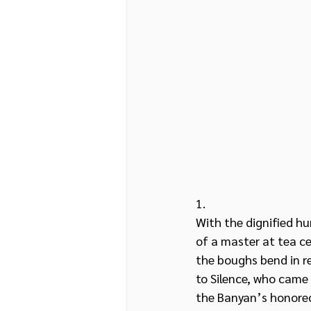
1.
With the dignified hu
of a master at tea c
the boughs bend in r
to Silence, who came 
the Banyan’s honore