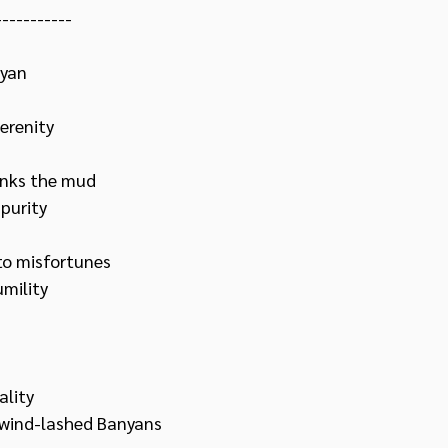
-----------
yan 
serenity
anks the mud 
purity 
to misfortunes 
umility
ality
 wind-lashed Banyans 