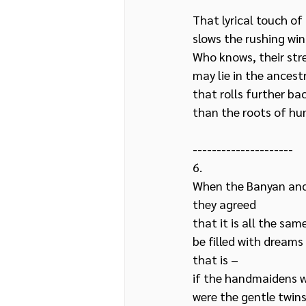
That lyrical touch of
slows the rushing wi
Who knows, their str
may lie in the ancestra
that rolls further bac
than the roots of h
---------------------
6.
When the Banyan and 
they agreed 
that it is all the sa
be filled with dreams
that is – 
if the handmaidens 
were the gentle twi