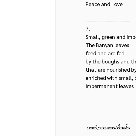
Peace and Love.
---------------------
7.
Small, green and im
The Banyan leaves 
feed and are fed  
by the boughs and th
that are nourished by 
enriched with small, 
impermanent leaves
บทกวี/บทละคร/เรื่องสั้น