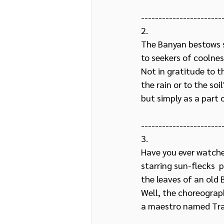
-----------------------
2.
The Banyan bestows 
to seekers of coolnes
Not in gratitude to t
the rain or to the soi
but simply as a part 
-----------------------
3.
Have you ever watch
starring sun-flecks  
the leaves of an old
Well, the choreograph
a maestro named Tra