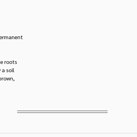
permanent 
e roots 
a soil 
brown, 