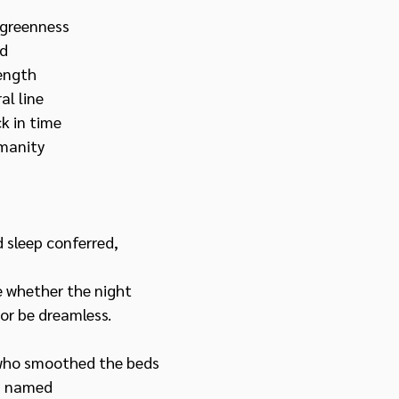
 greenness 
nd
ength 
l line  
k in time 
umanity
sleep conferred, 
me whether the night 
 or be dreamless.
who smoothed the beds
ns named