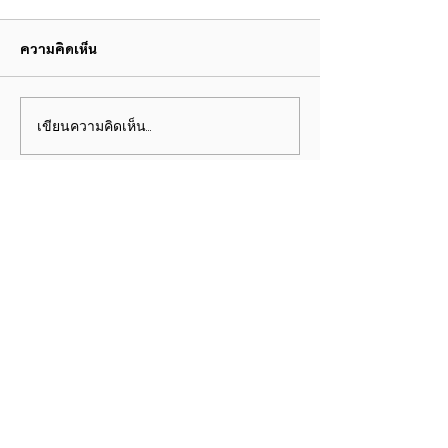
ความคิดเห็น
ดุจนาวากลางมหาสมุทร
เขียนความคิดเห็น…
คุณหญิงจำนงศรี ร
หาญเจนลักษณ์
ที่อยู่:
Bangkok Thailand
Email: