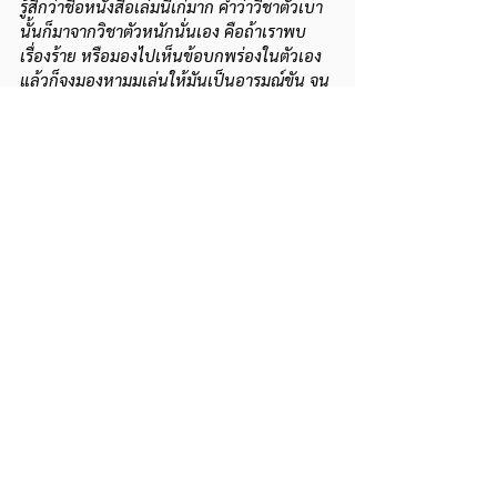
รู้สึกว่าชื่อหนังสือเล่มนี้เก๋มาก คำว่าวิชาตัวเบา
นั้นก็มาจากวิชาตัวหนักนั่นเอง คือถ้าเราพบ
เรื่องร้าย หรือมองไปเห็นข้อบกพร่องในตัวเอง
แล้วก็จงมองหามุมเล่นให้มันเป็นอารมณ์ขัน จน
กระทั่งมันเป็น ‘ครู ’ ให้เรา”
กำลังสนุก เนื้อที่ก็พลันหมดเสียแล้วค่ะ แต่มี
รางวัลคอยอยู่ท้ายเรื่องเช่นเคย     
จาก : นิตยสารกุลสตรี 
ปีที่ 33 ฉบับที่ 787 
ปักษ์หลัง ตุลาคม 2546
บทวิจารณ์&เบื้องหลัง