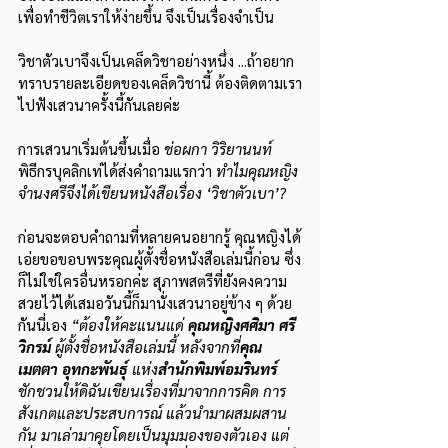
เพื่อทำชีวิตเราให้ง่ายขึ้น จึงเป็นเรื่องจำเป็น
วิชาตัวเบาจึงเป็นเคล็ดวิชาอย่างหนึ่ง ...ถ้าอยาก
ทราบรายละเอียดของเคล็ดวิชานี้ ต้องติดตามเรา
ไปฟังเสวนาครั้งนี้กันเลยค่ะ
การเสวนาเริ่มต้นขึ้นเมื่อ 
ช่อผกา วิริยานนท์
พิธีกรบุคลิกเท่ได้ส่งคำถามแรกว่า 
ทำไมคุณหญิง
จำนงศรีจึงได้เขียนหนังสือเรื่อง ‘วิชาตัวเบา’?
ก่อนจะตอบคำถามที่หลายคนอยากรู้ คุณหญิงได้
เอ่ยขอขอบพระคุณผู้ตั้งชื่อหนังสือเล่มนี้ก่อน ซึ่ง
ก็ไม่ใช่ใครอื่นหรอกค่ะ สุภาพสตรีที่ยังคงความ
สวยไว้ได้เสมอวันนี้ก็มานั่งเสวนาอยู่ข้าง ๆ ด้วย
กันนี่เอง 
“ต้องให้คะแนนแด่ 
คุณหญิงศศิมา ศรี
วิกรม์ 
ผู้ตั้งชื่อหนังสือเล่มนี้ หลังจากที่
คุณ
เมตตา อุทกะพันธุ์
 แห่ง
สำนักพิมพ์อมรินทร์
ชักชวนให้ดิฉันเขียนเรื่องที่มาจากการคิด การ
สังเกตและประสบการณ์ แล้วนำมาผสมผสาน
กัน มาเล่ามาคุยโดยเป็นมุมมองของตัวเอง แต่