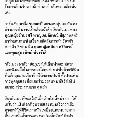
ล่าสุดในแนวสุขภาพจิต เรื่อง 
วิชาตัวเบา 
จึงได้
รับการต้อนรับจากนักอ่านอย่างล้นหลามอีกเช่น
เคย
การ์ดเชิญมาถึง 
‘กุลสตรี’
อย่างคนคุ้นเคยกัน ส่ง
ข่าวมาว่าในงานเปิดตัวหนังสือ 
วิชาตัวเบา
 ของ 
คุณหญิงจำนงศรี หาญเจนลักษณ์
 มีสุภาพสตรี
มาร่วมสนทนาในเรื่องเคล็ดลับการทำ 
วิชาตัว
เบา
 อีก 2 ท่าน คือ 
คุณหญิงศศิมา ศรีวิกรม์
และ
คุณสุพรทิพย์ ช่วงรังสี
‘ตัวเบา เบาตัว’ 
ย่อภูเขาให้เล็กเท่าจอมปลวก
และฟังเคล็ดในการมองโลกอย่างเข้าใจด้วยวิธีคิด
ที่พลิกมุมมองเรื่องร้ายให้กลายเป็นดี
ทั้งประเด็น
การพูดคุยและชื่อแขกร่วมวงสนทนาก็เร้าใจให้
อยากมาร่วมงานมาก ๆ แล้ว
วิชาตัวเบา คืออะไร? 
เมื่อเปิดไปที่หน้า บ.ก. ได้
เกริ่นว่า ...ในโลกที่วุ่นวายและหมุนเร็วกว่าเดิม 
อาจะทำให้ชีวิตเราหนัก เหนื่อยและหน่ายมาก
ขึ้น เช่นนี้แล้วการแสวงหา 
‘เคล็ดวิชา’
ติดตัว