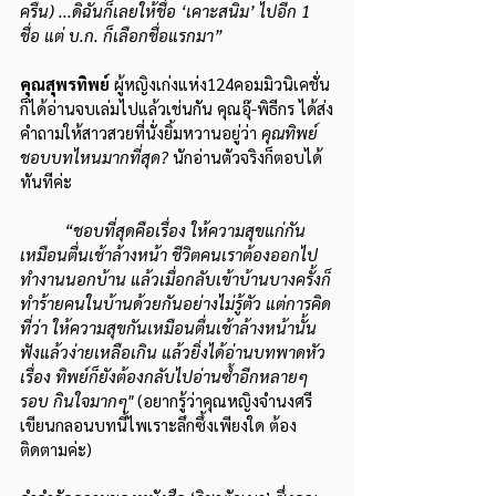
ครืน) ...ดิฉันก็เลยให้ชื่อ ‘เคาะสนิม’ ไปอีก 1 
ชื่อ แต่ บ.ก. ก็เลือกชื่อแรกมา”
คุณสุพรทิพย์ 
ผู้หญิงเก่งแห่ง124คอมมิวนิเคชั่น 
ก็ได้อ่านจบเล่มไปแล้วเช่นกัน คุณอุ๊-พิธีกร ได้ส่ง
คำถามให้สาวสวยที่นั่งยิ้มหวานอยู่ว่า 
คุณทิพย์
ชอบบทไหนมากที่สุด?
 นักอ่านตัวจริงก็ตอบได้
ทันทีค่ะ
“ชอบที่สุดคือเรื่อง ให้ความสุขแก่กัน
เหมือนตื่นเช้าล้างหน้า ชีวิตคนเราต้องออกไป
ทำงานนอกบ้าน แล้วเมื่อกลับเข้าบ้านบางครั้งก็
ทำร้ายคนในบ้านด้วยกันอย่างไม่รู้ตัว แต่การคิด
ที่ว่า ให้ความสุขกันเหมือนตื่นเช้าล้างหน้านั้น 
ฟังแล้วง่ายเหลือเกิน แล้วยิ่งได้อ่านบทพาดหัว
เรื่อง ทิพย์ก็ยังต้องกลับไปอ่านซ้ำอีกหลายๆ 
รอบ กินใจมากๆ"
 (อยากรู้ว่าคุณหญิงจำนงศรี 
เขียนกลอนบทนี้ไพเราะลึกซึ้งเพียงใด ต้อง
ติดตามค่ะ)