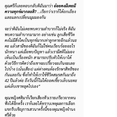
คุณศรีก็เลยตอบกลับดิฉันมาว่า 
อ๋อยคงมีเคยมี
ความทุกข์มากละสิ? 
...เรียกว่าเราก็ได้ถกเถียง
และแลกเปลี่ยนมุมมองกัน 
จะว่าดิฉันไม่เคยพบความลำบากก็ไม่จริง ดิฉัน
พบความลำบากมามาก อย่างเช่น ลูกเสียชีวิต 
คงไม่มีสิ่งใดเป็นทุกข์มากเท่าลูกตายอีกแล้วนะ
คะ แล้วสามีของดิฉันก็ไม่ใช่คนเรียบร้อยอะไร
นักหนา แต่เมื่อพบปัญหา แล้วเรามีสติไม่มอง
เห็นเป็นเรื่องหนัก สามารถปรับตัวให้เบาได้ 
ด้วยวิธีการคิดว่าถึงเขาจะเปรี้ยวจะเกินจะเลย
ไปบ้าง (เน้นเสียง) แต่ต่างคนต้องรักษาสิทธิของ
กันและกัน ซึ่งก็ทำให้เราใช้ชีวิตสมรสกันมาถึง 
42 ปีแล้วค่ะ ถึงวันนี้ก็ไม่ได้ถอดเขี้ยวเล็บนะคะ 
แต่เล็บเขาหลุดไปเอง”
คุณหญิงศศิมาก็เรียกเสียงหัวเราะเกรียวจากคน
ฟังได้อีกครั้ง เราก็เลยได้ทราบเหตุผลการเลือก
แขกรับเชิญการเสวนาครั้งนี้ของคุณหญิงจำนง
ศรีด้วย