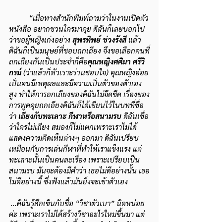
“เมื่อทางสำนักพิมพ์ถามว่าในงานเปิดตัว
หนังสือ อยากชวนใครมาคุย ดิฉันก็เลยบอกไป
ว่าขอผู้หญิงเก่งอย่าง 
สุพรทิพย์ ช่วงรังสี
 แล้ว
ดิฉันก็เป็นมนุษย์ที่ชอบถกเถียง จึงขอเลือกคนที่
ถกเถียงกันเป็นประจำก็คือ
คุณหญิงศศิมา ศรีวิ
กรม์
 (ว่าแล้วก็หัวเราะร่วนชอบใจ) คุณหญิงอ๋อย
เป็นคนมีเหตุผลและมีความเป็นตัวของตัวเอง
สูง ทำให้การถกเถียงของดิฉันไม่จืดชืด เรื่องของ
การพูดคุยถกเถียงดิฉันก็ได้เขียนไว้ในบทที่ชื่อ
ว่า 
เถียงกับทะเลาะ กีฬาหรือสนามรบ 
ดิฉันเชื่อ
ว่าใครไม่เถียง สมองก็ไม่แตกเพราะเราไม่ได้
แสดงความคิดเห็นต่างๆ ออกมา ดิฉันเปรียบ
เหมือนกับการเล่นกีฬาที่ทำให้เราแข็งแรง แต่
ทะเลาะนั้นเป็นคนละเรื่อง เพราะเปรียบเป็น
สนามรบ มันจะต้องมีคำว่า เธอไม่ดีอย่างนั้น เธอ
ไม่ดีอย่างนี้ ซึ่งฟังแล้วมันยิ่งจะเข้าตัวเอง
 ...ดิฉันรู้สึกเขินกับชื่อ “วิชาตัวเบา” นิดหน่อย
ค่ะ เพราะเราไม่ได้สร้างวิชาอะไรใหม่ขึ้นมา แต่