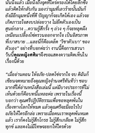
นั้นนิ่งแล้ว เมื่อนิ่งถึงจุดที่ไตร่ตรองได้โดยลึกซึ้ง
แล้วคิดให้กลับกัน มองว่ามุมที่เลวร้ายนั้นมันก็
ยังมีอีกมุมหนึ่งที่ดี ปัญญาก็จะเกิดได้เอง แล้วจะ
เกิดภาวะใจสงบปล่อยวาง ไม่ยึดตัวเองเป็น
ศูนย์กลาง ...ความรู้สึกรั้ง ๆ ถ่วง ๆ ก็จะหลุดผึง
เหมือนเปลื้องโซ่ตรวนออกจากใจ เป็นอิสรภาพ
ที่เบาสบาย ...และนี่ก็คือเคล็ด ‘วิชาตัวเบา’ ของ
ตัวเอง”
 อย่างที่บอกค่ะว่า งานนี้คือการเสวนา 
วันนี้
คุณหญิงศศิมา
จึงขอแสดงความคิดเห็นใน
เรื่องนี้ด้วย
“เมื่ออ่านตอน ให้อภัย-ปลดโซ่จากใจ จบ ดิฉันก็
เขียนจดหมายถึงคุณหญิงจำนงศรีทันทีว่า ชอบ
มากที่ได้อ่านหนังสือเล่มนี้ แต่มีบางประการที่ไม่
เห็นด้วยก็คือบทนี้แหละค่ะ เพราะในเรื่องนี้
บอกว่า คุณศรีปฏิบัติธรรมเพื่อขอหลุดพ้นใน
เรื่องทางโลกให้หมด แล้วคุณศรีจะมีอะไรไป
อภัยให้ใครอีกล่ะ เพราะเมื่อคนเราหลุดพ้นหมด
แล้ว เราก็คงไม่รู้สึกโกรธ ไม่รู้สึกเกลียด ไม่รู้สึก
ทุกข์ และคงไม่มีโทษจะยกให้ใครด้วย