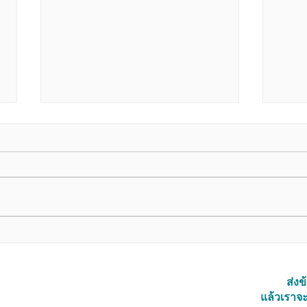
The Road Home สนทนาภาษา
Awa
หนัง
หนัง
ส่ง
แล้วเราจะ