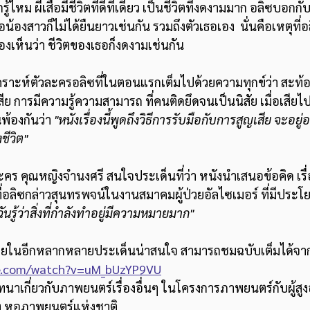
กรู้ไหม ผีเสือมีชีวิตที่ดีทีเดียว เป็นชีวิตที่งดงามมาก อลิซบอกกับ
้องสาวก็ไม่ได้ยืนยาวเช่นกัน รวมถึงตัวเธอเอง  นั่นคือเหตุที่อลิ
องเห็นว่า ชีวิตของเธอก็งดงามเช่นกัน
เคราะห์ตัวละครอลิซที่ในตอนแรกเต็มไปด้วยความทุกข์ว่า สะท้
การมีความรู้ความสามารถ ที่คนติดยึดจนเป็นนิสัย เมื่อเสียไปก็เ
นพ้องกันว่า 
"หนังเรื่องนี้พูดถึงวิธีการรับมือกับการสูญเสีย จะอยู่อ
ีวิต" 
คร คุณหญิงจำนงศรี สนใจประเด็นที่ว่า หนังนำเสนอข้อคิด เรื่
ี่อลิซกล่าวสุนทรพจน์ในงานสมาคมผู้ป่วยอัลไซเมอร์ ที่มีประโยค
นรู้ว่าสิ่งที่กำลังทำอยู่มีความหมายมาก"
คุยในอีกหลากหลายประเด็นน่าสนใจ สามารถชมฉบับเต็มได้จา
be.com/watch?v=uM_bUzYP9VU
ี่ยวกับภาพยนตร์เรื่องอื่นๆ ในโครงการภาพยนตร์กับผู้สูงอายุ
ง หอภาพยนตร์แห่งชาติ