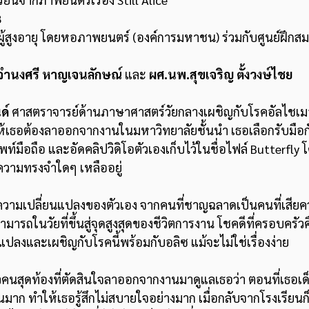
8
ู้สูงอายุ โดยหอภาพยนตร์ (องค์การมหาชน) ร่วมกับศูนย์ฝึก
จำนงศรี หาญเจนลักษณ์ 
และ 
ผศ.นพ.สุขเจริญ ตั้งวงษ์ไชย 
ด์
 ศาสตราจารย์ด้านภาษาศาสตร์วัยกลางเผชิญกับโรคอัลไชเมอร
ให้เธอต้องลาออกจากงานในมหาวิทยาลัยชั้นนำ เธอเลือกรับมื
พท์มือถือ และอัดคลิปวิดิโอตัวเองเก็บไว้ในชื่อไฟล์ Butterf
มีความทรงจำใดๆ เหลืออยู่ 
ความเปลี่ยนแปลงของตัวเอง จากคนที่ชาญฉลาดเป็นคนที่เสีย
ารถในวัยที่ขึ้นสู่จุดสูงสุดของชีวิตการงาน โชคดีที่ครอบครั
นแปลงและเผชิญกับโรคนี้พร้อมกับอลิซ แม้จะไม่ใช่เรื่องง่าย
วคนสุดท้องที่ตัดสินใจลาออกจากงานมาดูแลเธอว่า ตอนที่เธอเด
ยุสั้นมาก ทำให้เธอรู้สึกไม่สบายใจอย่างมาก เมื่อกลับจากโรงเรียนก็