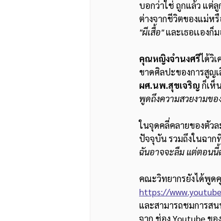
บอกว่าใช่ ถูกแล้ว แต่ลู
ต่างจากชีวิตของแม่หรือน
"ผีเสื้อ"
 และเธอเเองก็ม
คุณหญิงจำนงศรี
ได้วิ
ขาดศิลปะของการสูญเสีย 
ผศ.นพ.สุขเจริญ 
ก็เห็
พูดถึงความสวยงามของช
ในจุดคลี่คลายของตัวละ
ปัจจุบัน รวมถึงในฉากท
ฉันอาจจะลืม แต่ตอนนี้ฉั
คณะวิทยากรยังได้พูด
https://www.youtu
และสามารถชมการสนทนาเก
จาก ช่อง Youtube ขอ