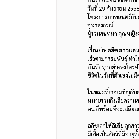
วันที่ 29 กันยายน 255
โครงการภาพยนตร์กับผ
จุฬาลงกรณ์
ผู้ร่วมสนทนา 
คุณหญิง
เรื่องย่อ: อลิซ ฮาวแลน
เร็วตามกรรมพันธุ์ ทำ
บันทึกทุกอย่างลงโทรศั
ชีวิตในวันที่ตัวเองไม่
ในขณะที่เธอเผชิญกับ
หมายรวมถึงเสียความสาม
คน ก็พร้อมที่จะเปลี่ย
อลิซ
เล่าให้
ลิเดีย 
ลูกสา
ผีเสื้อเป็นสัตว์ที่มีอา