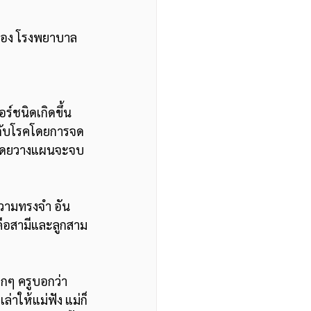
สมอง โรงพยาบาล
์ชนิดเกิดขึ้น
อกับโรคโดยการจด
ly โดยวางแผนจะจบ
ความทรงจำ อัน
วคือสามีและลูกสาม
็กๆ ครูบอกว่า
เล่าให้แม่ฟัง แม่ก็