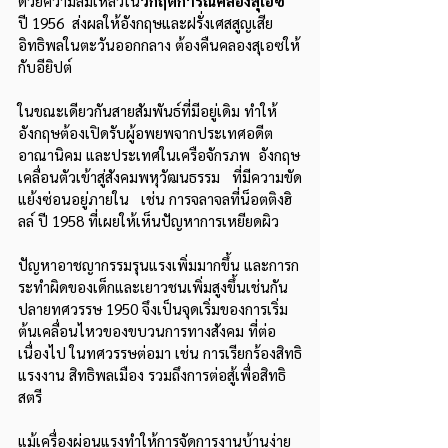
ด้วยความล้มเหลวใน
วิกฤตการณ์คลองสุเอซ 
ปี 1956  ส่งผลให้อังกฤษและฝรั่งเศสสูญเสีย
อิทธิพลในตะวันออกกลาง ต้องคืนคลองสุเอซให้
กับอียิปต์ 
ในขณะเดียวกันสายสัมพันธ์ที่มีอยู่เดิม ทำให้
อังกฤษต้องเปิดรับผู้อพยพจากประเทศอดีต
อาณานิคม และประเทศในเครือจักรภพ  อังกฤษ
เคลื่อนตัวเข้าสู่สังคมพหุวัฒนธรรม   ที่มีความขัด
แย้งซ่อนอยู่ภายใน   เช่น การจลาจลที่น็อตติงฮิ
ลล์ ปี 1958 ที่เผยให้เห็นปัญหาการเหยียดผิว
ปัญหาอาชญากรรมรุนแรงเพิ่มมากขึ้น และการก
ระทำผิดของเด็กและเยาวชนเพิ่มสูงขึ้นเช่นกัน 
ปลายทศวรรษ 1950 จึงเป็นจุดเริ่มของการเริ่ม
ต้นเคลื่อนไหวของขบวนการทางสังคม ที่ต่อ
เนื่องไป ในทศวรรษต่อมา เช่น การเรียกร้องสิทธิ
แรงงาน สิทธิพลเมือง รวมถึงการต่อสู้เพื่อสิทธิ
สตรี 
แม้เครื่องผ่อนแรงทำให้การจัดการงานบ้านง่าย