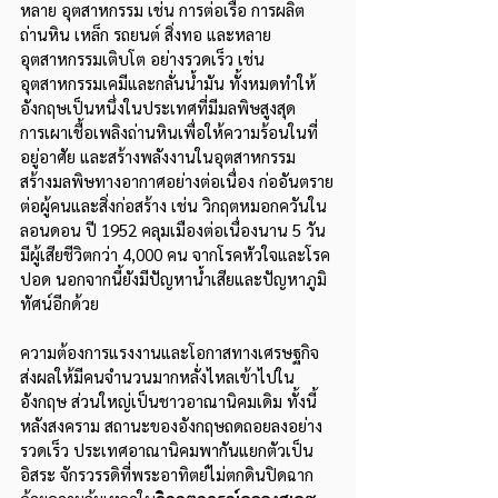
หลาย อุตสาหกรรม เช่น การต่อเรือ การผลิต
ถ่านหิน เหล็ก รถยนต์ สิ่งทอ และหลาย
อุตสาหกรรมเติบโต อย่างรวดเร็ว เช่น 
อุตสาหกรรมเคมีและกลั่นน้ำมัน ทั้งหมดทำให้
อังกฤษเป็นหนึ่งในประเทศที่มีมลพิษสูงสุด 
การเผาเชื้อเพลิงถ่านหินเพื่อให้ความร้อนในที่
อยู่อาศัย และสร้างพลังงานในอุตสาหกรรม  
สร้างมลพิษทางอากาศอย่างต่อเนื่อง ก่ออันตราย
ต่อผู้คนและสิ่งก่อสร้าง เช่น วิกฤตหมอกควันใน
ลอนดอน ปี 1952 คลุมเมืองต่อเนื่องนาน 5 วัน 
มีผู้เสียชีวิตกว่า 4,000 คน จากโรคหัวใจและโรค
ปอด นอกจากนี้ยังมีปัญหาน้ำเสียและปัญหาภูมิ
ทัศน์อีกด้วย
ความต้องการแรงงานและโอกาสทางเศรษฐกิจ 
ส่งผลให้มีคนจำนวนมากหลั่งไหลเข้าไปใน
อังกฤษ ส่วนใหญ่เป็นชาวอาณานิคมเดิม ทั้งนี้
หลังสงคราม สถานะของอังกฤษถดถอยลงอย่าง
รวดเร็ว ประเทศอาณานิคมพากันแยกตัวเป็น
อิสระ จักรวรรดิที่พระอาทิตย์ไม่ตกดินปิดฉาก