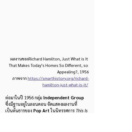
ผลงานของRichard Hamilton, Just What is It 
That Makes Today’s Homes So Different, so 
Appealing?, 1956
ภาพจาก 
https://smarthistory.org/richard-
hamilton-just-what-is-it/
ต่อมาในปี 1956 กลุ่ม 
Independent Group
ซึ่งมีฐานอยู่ในลอนดอน จัดแสดงผลงานที่
เป็นต้นธารของ 
Pop Art
 ในนิทรรศการ 
This Is 
Tomorrow
 แสดงให้เห็นวิถีชีวิตแบบอเมริกันที่
กลายเป็นแรงบันดาลใจของสาธารณชนชาว
อังกฤษ ทั้งในด้านวัฒนธรรมและสินค้าทางวัตถุ 