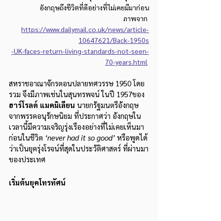
อังกฤษถึงชีวิตที่ดีอย่างที่ไม่เคยมีมาก่อน
ภาพจาก 
https://www.dailymail.co.uk/news/article-
10647621/Back-1950s
-UK-faces-return-living-standards-not-seen-
70-years.html
สหราชอาณาจักรตอนปลายทศวรรษ 1950 โดย
รวม จึงมีภาพเช่นในสุนทรพจน์ ในปี 1957ของ 
ฮาร์โรลด์ แมคมิเลียน
 นายกรัฐมนตรีอังกฤษ
จากพรรคอนุรักษนิยม ที่ประกาศว่า อังกฤษใน
เวลานี้มีความเจริญรุ่งเรืองอย่างที่ไม่เคยเห็นมา
ก่อนในชีวิต 
‘never had it so good’
 หรือพูดได้
ว่าเป็นยุครุ่งโรจน์ที่สุดในประวัติศาสตร์ ที่ผ่านมา
ของประเทศ
เริ่มต้นยุคโทรทัศน์