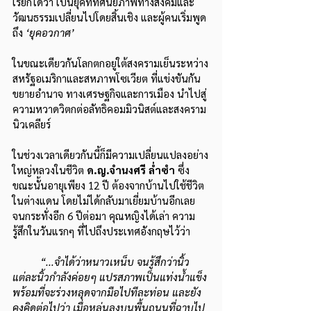
เรียกได้ว่า เป็นยุคที่ทัศนียภาพทางสังคมและ
วัฒนธรรมเปลี่ยนไปโดยสิ้นเชิง และผู้คนเริ่มพูด
ถึง 
‘ยุคอวกาศ’
ในขณะเดียวกันโลกตกอยู่ใต้สงครามเย็นระหว่าง
สหรัฐอเมริกาและสหภาพโซเวียต ที่แข่งขันกัน
ขยายอำนาจ ทางเศรษฐกิจและการเมือง นำไปสู่
ความหวาดวิตกต่อลัทธิคอมมิวนิสต์และสงคราม
นิวเคลียร์ 
ในช่วงเวลาเดียวกันนี้ก็มีความเปลี่ยนแปลงอย่าง
ใหญ่หลวงในชีวิต 
ด.ญ.จำนงศรี ล่ำซำ
 ซึ่ง
ขณะนั้นอายุเพียง 12 ปี ต้องจากบ้านไปใช้ชีวิต
ในต่างแดน โดยไม่ได้กลับมาเยี่ยมบ้านอีกเลย 
จนกระทั่งอีก 6 ปีต่อมา คุณหญิงได้เล่า ความ
รู้สึกในวันแรกๆ ที่ไปถึงประเทศอังกฤษไว้ว่า
“...จำได้ว่าหนาวเหน็บ จนรู้สึกว่านิ้ว
แต่ละนิ้วกำลังค่อยๆ แปรสภาพเป็นแท่งน้ำแข็ง
พร้อมที่จะร่วงหลุดจากมือไปทีละท่อน และยัง
คงคิดต่อไปว่า เมื่อหล่นลงบนพื้นถนนที่ฉาบไป