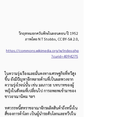
วิกฤตหมอกควันพิษในลอนดอน ปี 1952 
ภาพโดย N T Stobbs, CC BY-SA 2.0,
https://commons.wikimedia.org/w/index.php
?curid=4094275
ในความรุ่งเรืองและมั่นคงทางเศรษฐกิจที่ทวีสูง
ขึ้น ยังมีปัญหาอีกหลายด้านที่เป็นผลพวงจาก
ความรุ่งโรจน์นั้น เช่น มลภาวะ บทบาทของผู้
หญิงในสังคมที่เปลี่ยนไป การอพยพเข้ามาของ
ชาวอาณานิคม ฯลฯ
ทศวรรษนี้สหราชอาณาจักรผลิตสินค้าถึงหนึ่งใน
สี่ของการค้าโลก เป็นผู้นำระดับโลกและทวีปใน