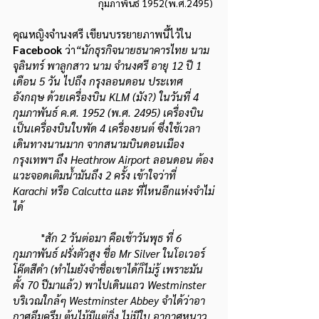
กุมภาพันธ์ 1952(พ.ศ.2495) 
คุณหญิงจำนงศรี เขียนบรรยายภาพนี้ไว้ใน 
Facebook 
ว่า
“นักธุรกิจนายธนาคารไทย นาม 
จุลินทร์ พาลูกสาว นาม จำนงศรี อายุ 12 ปี 1 
เดือน 5 วัน ไปถึง กรุงลอนดอน ประเทศ
อังกฤษ ด้วยเครื่องบิน KLM (มัง?) ในวันที่ 4 
กุมภาพันธ์ ค.ศ. 1952 (พ.ศ. 2495) เครื่องบิน
เป็นเครื่องบินใบพัด 4 เครื่องยนต์ ซึ่งใช้เวลา
เดินทางนานมาก จากสนามบินดอนเมือง 
กรุงเทพฯ ถึง Heathrow Airport ลอนดอน ต้อง
แวะจอดเติมน้ำมันถึง 2 ครั้ง เข้าใจว่าที่ 
Karachi หรือ Calcutta และ ที่ไหนอีกแห่งจำไม่
ได้
	"
สัก 2 วันต่อมา คือเช้าวันพุธ ที่ 6 
กุมภาพันธ์ ฝรั่งตัวสูง ชื่อ Mr Silver ในโอเวอร์
โค๊ตสีดำ (ทำไมยังจำชื่อเขาได้ก็ไม่รู้ เพราะมัน
ตั้ง 70 ปีมาแล้ว) พาไปเดินแถว Westminster 
บริเวณใกล้ๆ Westminster Abbey จำได้ว่าอา
กาศอึมครึม ต้นไม้มีแต่กิ่ง ไม่มีใบ อากาศหนาว