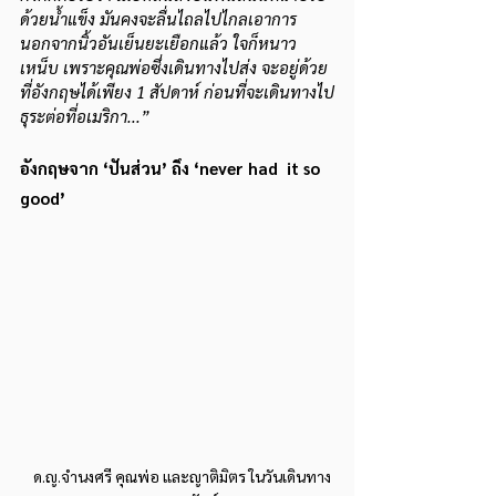
ด้วยน้ำแข็ง มันคงจะลื่นไถลไปไกลเอาการ 
นอกจากนิ้วอันเย็นยะเยือกแล้ว ใจก็หนาว
เหน็บ เพราะคุณพ่อซึ่งเดินทางไปส่ง จะอยู่ด้วย
ที่อังกฤษได้เพียง 1 สัปดาห์ ก่อนที่จะเดินทางไป
ธุระต่อที่อเมริกา...”
อังกฤษจาก ‘ปันส่วน’ ถึง ‘never had  it so 
good’
ด.ญ.จำนงศรี คุณพ่อ และญาติมิตร ในวันเดินทาง 