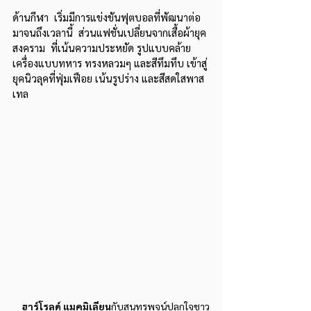
ด้านกีฬา  เริ่มมีการแข่งขันฟุตบอลที่พัฒนาต่อ
มาจนถึงเวลานี้  ส่วนแฟชั่นเปลี่ยนจากเสื้อผ้ายุค
สงคราม  ที่เน้นความประหยัด รูปแบบคล้าย
เครื่องแบบทหาร ทรงหลวมๆ และสีทึมทึบ เข้าสู่
ยุคนิวลุคที่ฟุ่มเฟือย เน้นรูปร่าง และสีสดใสพาส
เทล
ฮาร์โรลด์ แมคมิเลียน
กับสุนทรพจน์ปลุกใจชาว