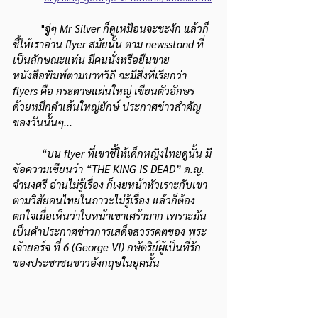
	"
จู่ๆ Mr Silver ก็ดูเหมือนจะชะงัก แล้วก็
ชี้ให้เราอ่าน flyer สมัยนั้น ตาม newsstand ที่
เป็นลักษณะแท่น มีคนนั่งหรือยืนขาย
หนังสือพิมพ์ตามบาทวิถี จะมีสิ่งที่เรียกว่า 
flyers คือ กระดาษแผ่นใหญ่ เขียนตัวอักษร 
ด้วยหมึกดำเส้นใหญ่ยักษ์ ประกาศข่าวสำคัญ
ของวันนั้นๆ...
“บน flyer ที่เขาชี้ให้เด็กหญิงไทยดูนั้น มี
ข้อความเขียนว่า “THE KING IS DEAD” ด.ญ. 
จำนงศรี อ่านไม่รู้เรื่อง ก็เงยหน้าหัวเราะกับเขา 
ตามวิสัยคนไทยในภาวะไม่รู้เรื่อง แล้วก็ต้อง
ตกใจเมื่อเห็นว่าใบหน้าเขาเศร้ามาก เพราะมัน
เป็นคำประกาศข่าวการเสด็จสวรรคตของ พระ
เจ้ายอร์จ ที่ 6 (George VI) กษัตริย์ผู้เป็นที่รัก
ของประชาชนชาวอังกฤษในยุคนั้น