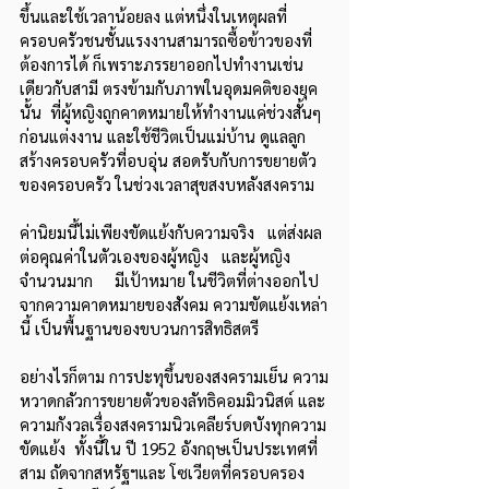
ขึ้นและใช้เวลาน้อยลง แต่หนึ่งในเหตุผลที่
ครอบครัวชนชั้นแรงงานสามารถซื้อข้าวของที่
ต้องการได้ ก็เพราะภรรยาออกไปทำงานเช่น
เดียวกับสามี ตรงข้ามกับภาพในอุดมคติของยุค
นั้น  ที่ผู้หญิงถูกคาดหมายให้ทำงานแค่ช่วงสั้นๆ 
ก่อนแต่งงาน และใช้ชีวิตเป็นแม่บ้าน ดูแลลูก 
สร้างครอบครัวที่อบอุ่น สอดรับกับการขยายตัว
ของครอบครัว ในช่วงเวลาสุขสงบหลังสงคราม
ค่านิยมนี้ไม่เพียงขัดแย้งกับความจริง   แต่ส่งผล
ต่อคุณค่าในตัวเองของผู้หญิง   และผู้หญิง
จำนวนมาก     มีเป้าหมาย ในชีวิตที่ต่างออกไป
จากความคาดหมายของสังคม ความขัดแย้งเหล่า
นี้ เป็นพื้นฐานของขบวนการสิทธิสตรี 
อย่างไรก็ตาม การปะทุขึ้นของสงครามเย็น ความ
หวาดกลัวการขยายตัวของลัทธิคอมมิวนิสต์ และ
ความกังวลเรื่องสงครามนิวเคลียร์บดบังทุกความ
ขัดแย้ง  ทั้งนี้ใน ปี 1952 อังกฤษเป็นประเทศที่
สาม ถัดจากสหรัฐฯและ โซเวียตที่ครอบครอง