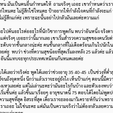
หน มันเป็นคนอื่นกำหนดให้  ถามจริงๆ เถอะ เขากำหนดว่าเราแก
สึกแก่ไหมคะ ไม่รู้สึกใช่ไหมคะ ป้าอยากให้กำลังใจคนที่กำลังจะแก่
ม่รู้สึกแก่ค่ะ เพราะฉะนั้นอย่าไปกลัวมันเลยค่ะความแก่ 
ต่จริงๆ เยอะกว่านี้มากเลย เขาเริ่มสำรวจความสุขของคนวัยต่า
ะดับจากชั้นกลางน่ะค่ะ คนชั้นกลางที่ไม่เดือดร้อนเกินไปนักในเ
  พบว่า ช่วงที่ความสุขน้อยที่สุดเริ่มลงหลัง 25 แล้วค่ะ แล้วท
อันนี้แทบจะทุกประเทศเหมือนกันหมดเลยค่ะ
์จนถึงจุดหนึ่ง นึกว่าแล้วเราจะอยู่ยังไง เห็นป้าแก่ๆ ตอนนี้มี
ี่ลงเหวเลยค่ะ แต่ไม่เล่านะคะว่ามันอะไรกันบ้าง และตัวเองพบว่า
มันเริ่มขึ้นค่ะ แล้วขึ้นมาเรื่อยๆ อายุขนาดนี้ 75 ตอบได้โดยไม่พ
 มีความสุขที่สุด อิสระที่สุด เดี๋ยวเราจะลองมาวิเคราะห์กันว่าเพรา
าเถอะ ไม่ใช่นะคะ แต่มันเป็นความจริงว่าไม่ต้องกลัวเลยความแก
ความแก่นะคะ