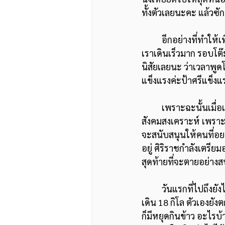
ทั้งตัวเลยนะคะ แล้วซัก
	อีกอย่างที่ทำให้เพื่อนที่เป็นหมอเค้าเลิกบ่น คือเรื่องโทรศัพท์ คือคนโทรมาเยอะมาก สิ่งที่เราทำคือ
เราเดินเร็วมาก รอบโต๊ะ
นิสัยเลยนะ ว่าเวลาพูดโ
แข็งแรงค่ะป้าศรีแข็ง
	เพราะฉะนั้นเมื่อเดือนมกรา พาหมอที่จุฬาฯ ทั้งคณะไปศึกษางาน หมอพยาบาล และนัก
สังคมสงเคราะห์ เพราะเ
จะสนับสนุนให้คนที่อยา
อยู่ ศิริราชกำลังเตรีย
สุดท้ายที่จะตายอย่างส
	วันแรกที่ไปถึงยังไม่ทันได้ดูงาน ป้าศรีเป็นคนที่โตในประเทศอังกฤษนะคะ ป้าศรีพาหมอกลุ่มนั้น
เดิน 18 กิโล ตัวเองยังต
ก็มีหยุดกินข้าว อะไรบ