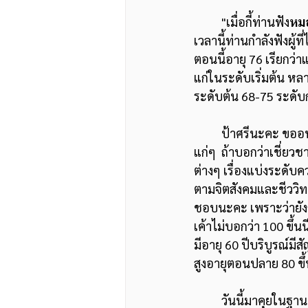
	"เมื่อกี้ท่านฟัง
หม
เวลานี้ท่านกำลังฟังผู้
ตอนนี้อายุ 76 เรียกว่า
แก่ในระดับเริ่มต้น ห
ระดับต้น 68-75 ระดับก
	ป้าศรีนะคะ ขออนุญาตเรียกป้านะคะ เพราะไม่รู้ว่าจะเรียกว่ายังไง เอ่อกำลังเข้าระดับที่เขาเรียกว่า
แก่ๆ  ถ้าบอกว่าเชี่ยว
ต่างๆ เรื่องแบ่งระดับค
ตามจิตสังคมและชีววิท
ชอบนะคะ เพราะว่ายังกล
เค้าไม่บอกว่า 100 ขึ้น
มีอายุ 60 ปีบริบูรณ์มี
สูงอายุตอนปลาย 80 ขึ
	วันนี้มาคุยในฐานะผู้ไม่เชี่ยวชาญด้านวิชาการ แต่เชี่ยวชาญเพราะอายุ จริงๆ แล้วเขากำหนดเรา