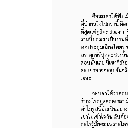
	คือจะเล่าให้ฟัง เม
ที่น่าสนใจไปกว่านี้ คือเ
ที่สุดแต่ดูสิคะ สวยงาม น
งานนี้ของเราเป็นงานที่ข
หอประชุม
เมืองไทยปร
บท ทุกข์ที่สุดค่ะช่วงนั้
ตอนนั้นเลย นี้เขาก็ยังอ
คะ เขาอาจจะสุขกันจริงๆ
เยอะ 
	จะบอกให้ว่าตอนที่ 40 กว่านะคะ ตอนนั้นชื่อเสียงดังอยู่ในหนังสือพิมพ์ เราจะดูว่าคนเขาพูดถึงเรา
ว่าอะไรอยู่ตลอดเวลา มั
ทำไมรูปนี้มันเป็นอย่าง
เขาไม่เข้าใจฉัน ฉันต้อง
อะไรรู้มั้ยคะ เพราะใคร