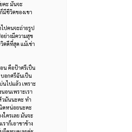
้ยคะ มันจะ
็มีชีวิตของเขา
อย่างมีความสุข
ตดีที่สุด แม้เข่า
 บอกศรีฉันเป็น
ิกบ่นไปแล้ว เพราะ
ตียงนอนเพราะเรา
างหัวมันนะคะ ทำ
ลป์นิดหน่อยนะคะ 
ของใครเลย มันจะ
วเราก็เอาขาข้าง
มันยืดหมดเลยค่ะ 