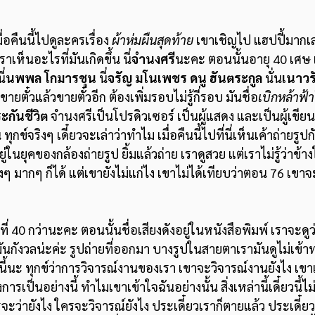
ื่อคืนนี้ไปดูละครเรื่อง 
ผ้าห่มผืนสุดท้าย
 เขาเชิญไป แฮปปี้มากเ
ราเห็นอะไรที่มันเกิดขึ้น นี่
จำนงศรี
นะคะ ตอนนั้นอายุ 40 เศษ เป
ี่
นพพล โกมารชุน
 นี่
จรัญ มโนเพชร ดนู ฮันตระกูล 
นั่น
เนาวร
ายตั๋วแล้วขายตั๋วอีก ต้องเพิ่มรอบไม่รู้กี่รอบ มันชื่อ
เบิกหล้าฟ้า
ะกันชีวิต
 จำนงศรีเป็นโปรดิวเซอร์ เป็นผู้แสดง และเป็นผู้เข
น ทุกข์จริงๆ เดี๋ยวจะเล่าว่าทำไม เมื่อคืนนี้ไปที่นี่เห็นเค้าถ่ายรูป
ยู่ในยุคของกล้องถ่ายรูป ยิ้มแล้วถ่าย เราดูสวย แต่เราไม่รู้ว่าข
 มากๆ ก็ได้ แต่เขายังไม่แก่ไง เขาไม่ได้เทียบว่าตอน 76 เขาจะ
นกังวลน่ะค่ะ รูปถ่ายที่ออกมา บางรูปในสายตาเรามันดูไม่เข้าท่า
นี้นะ ทุกข์ว่าการวิจารณ์งานของเรา เขาจะวิจารณ์งานยังไง เขาเ
การเป็นอย่างนี้ ทำไมเขาเข้าใจฉันอย่างนั้น สิ่งเหล่านี้เดี๋ยวนี้ไ
จะว่ายังไง ใครจะวิจารณ์ยังไง ประเดี๋ยวเราก็ตายแล้ว ประเดี๋ยว