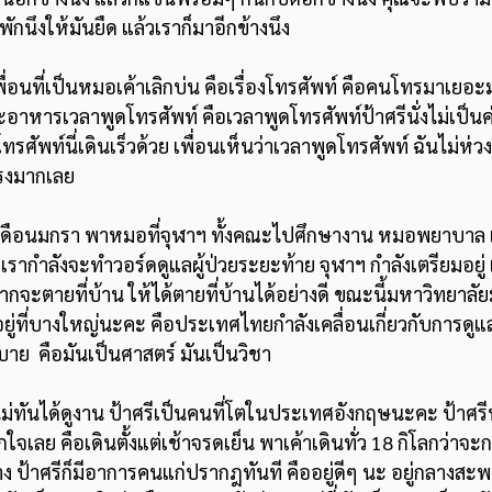
พักนึงให้มันยืด แล้วเราก็มาอีกข้างนึง 
อาหารเวลาพูดโทรศัพท์ คือเวลาพูดโทรศัพท์ป้าศรีนั่งไม่เป็นค่ะ 
ทรศัพท์นี่เดินเร็วด้วย เพื่อนเห็นว่าเวลาพูดโทรศัพท์ ฉันไม่ห่ว
แรงมากเลย 
รากำลังจะทำวอร์ดดูแลผู้ป่วยระยะท้าย จุฬาฯ กำลังเตรียมอยู่ เ
กจะตายที่บ้าน ให้ได้ตายที่บ้านได้อย่างดี ขณะนี้มหาวิทยาลั
มอยู่ที่บางใหญ่นะคะ คือประเทศไทยกำลังเคลื่อนเกี่ยวกับการดูแ
บาย  คือมันเป็นศาสตร์ มันเป็นวิชา 
กใจเลย คือเดินตั้งแต่เช้าจรดเย็น พาเค้าเดินทั่ว 18 กิโลกว่าจะกล
้าง ป้าศรีก็มีอาการคนแก่ปรากฎทันที คืออยู่ดีๆ นะ อยู่กลางสะ