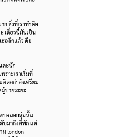
เดี๋ยวนี้มันเป็น
งเธออีกแล้ว คือ
พราะเราเริ่มที่
ยมหิดลกำลังเตรียม
ลผู้ป่วยระยะ
ับมาถึงที่พัก แต่
พาน london 