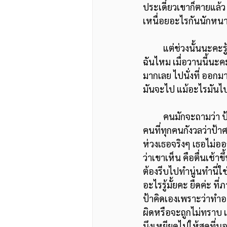
ประเดี๋ยวเขาก็ตายแล้
เหนื่อยอะไรกันนักหนา
	แต่ช่วงนั้นนะคะรู้สึกว่าตัวเองเป็นศูนย์กลางจริงๆ งานของฉัน คนดูของฉัน ฉันเข้าไปคนจะถ่ายรูป
ฉันไหม เมื่อวานนี้นะ
มากเลย ไปนั่งที่ ออกมาก
มันจะไป แม้อะไรมันไป
	คนมักจะถามว่า ป้าศรีทำไง ชีวิตปัจจุบันเป็นยังไง ถึงได้เป็นอย่างนี้ เอาเรื่องกายก่อน คือป้าศรีเป็น
คนที่ทุกคนกังวลว่าป้า
ห่วงเธอจริงๆ เธอไม่ออก
ว่าเขาเห็น คือตื่นเช้
ต้องรีบไปทำนู่นทำนี่ใช
อะไรรู้มั้ยคะ ยืดค่ะ ท
ป้าคิดเองเพราะว่าทำอะ
ผิดหรือจะถูกไม่ทราบ 
นึงเหยียดไปให้สุดที่น