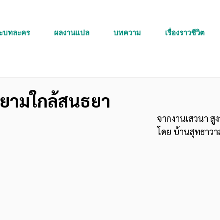
ละบทละคร
ผลงานแปล
บทความ
เรื่องราวชีวิต
ร ยามใกล้สนธยา
จากงานเสวนา สูง
โดย บ้านสุทธาวาส