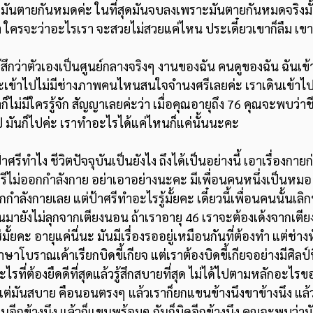
ว มันตายกันหมดค่ะ ในที่สุดมันจบลงเพราะมันตายกันหมดจริงมั
 ใครจะว่าอะไรเรา จะสวยไม่สวยแค่ไหน ประเดี๋ยวเขาก็ลืม เขาก
คะเข้าไปไม่มีช่างภาพคนไหนสนใจจำนงศรีเลยค่ะ เราเดินเข้าไป
็ไม่มีใครรู้จัก สัญญาเลยค่ะว่า เมื่อคุณอายุถึง 76 คุณจะพบว่าชีวิ
 มันก็ไปค่ะ เราทำอะไรได้แค่ไหนก็แค่นั้นนะคะ 
ศรีไม่ออกกำลังกาย อย่าเอาอย่างนะคะ มีเพื่อนคนหนึ่งเป็นหมอ
กำลังกายเลย แต่ป้าศรีทำอะไรรู้มั้ยคะ เดี๋ยวนี้เพื่อนคนนั้นเล
าขึ้นมายังไม่ลุกจากเตียงนอน ถ้าเราอายุ 46 เราจะต้องเด้งจากเ
่มั้ยคะ อายุแค่นี่นะ มันมีเรื่องรออยู่เหมือนกันที่ต้องทำ แต่ช่
ี่ภาษาโบราณเค้าเรียกบิดขี้เกียจ แต่เราต้องบิดขี้เกียจอย่างมีศิ
ไรที่ต้องยืดดีที่สุดแล้วรู้สึกสบายที่สุด ไม่ได้ไปตามหลักอะไร
แต่มันสบาย คือนอนตรงๆ แล้วเราก็ยกแขนข้างนึงขาข้างนึง แล้
อนอีกข้างนึง แล้วก็แขนพร้อมๆ กันก็บิดอีกข้างนึง คุณจะพบว่า