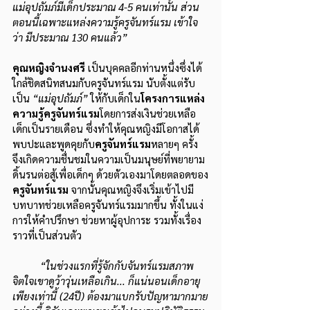
แม่อุปถัมภ์มีเด็กประมาณ 4-5 คนเท่านั้น ส่วน
ตอนนี้เฉพาะแหล่งความรู้ครูจันทร์แรม เข้าใจ
ว่า มีประมาณ 130 คนแล้ว”
คุณหญิงจำนงศรี
 เป็นบุคคลอีกท่านหนึ่งซึ่งได้
ใกล้ชิดสนิทสนมกับครูจันทร์แรม นับตั้งแต่รับ
เป็น 
“แม่อุปถัมภ์” 
ให้กับเด็กใน
โครงการแหล่ง
ความรู้ครูจันทร์แรม
โดยการส่งเงินช่วยเหลือ
เด็กเป็นรายเดือน ซึ่งทำให้คุณหญิงมีโอกาสได้
พบปะและพูดคุยกับ
ครูจันทร์แรม
หลายๆ ครั้ง 
จึงเกิดความชื่นชมในความเป็นมนุษย์ที่พยายาม
ดิ้นรนต่อสู้เพื่อเด็กๆ ด้วยตัวเองมาโดยตลอดของ
ครูจันทร์แรม
 จากนั้นคุณหญิงจึงเริ่มเข้าไปมี
บทบาทช่วยเหลือครูจันทร์แรมมากขึ้น ทั้งในแง่
การให้คำปรึกษา ช่วยหาผู้อุปการะ รวมทั้งเรื่อง
ราวที่เป็นส่วนตัว
“ในช่วงแรกที่รู้จักกับจันทร์แรมสภาพ
จิตใจเขาดูว้าวุ่นเหลือเกิน... ก็แน่นอนเด็กอายุ
เพียงเท่านี้ (24ปี) ต้องมาแบกรับปัญหามากมาย