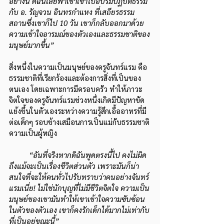
อย่างนี้ ดิฉันเลยพาเขาเข้าไปอบรมปฏิบัติธรรม
กับ อ. รัญจวน อินทรกำแหง ที่เสถียรธรรม
สถานซึ่งเขาก็ไป 10 วัน เขาก็กลับออกมาด้วย
ความเข้าใจอารมณ์ของตัวเองและธรรมชาติของ
มนุษย์มากขึ้น” 
สิ่งหนึ่งในความเป็นมนุษย์ของครูจันทร์แรม คือ 
ธรรมชาติที่เรียกร้องและต้องการสิ่งที่เป็นของ
ตนเอง โดยเฉพาะการมีครอบครัว ทำให้ภาวะ
จิตใจของครูจันทร์แรมช่วงหนึ่งเกิดมีปัญหาขัด
แย้งขึ้นในตัวเองระหว่างความรู้สึกเอื้ออาทรที่มี
ต่อเด็กๆ รอบข้างเสมือนการเป็นแม่กับธรรมชาติ
ความเป็นผู้หญิง
“อันที่จริงหากดิฉันพูดตรงนี้ไป คงไม่ผิด
ถึงแม้จะเป็นเรื่องชีวิตส่วนตัว เพราะมันก็น่า
สนใจที่จะให้คนทั่วไปรับทราบว่าคนอย่างจันทร์
แรมเนี่ย! ไม่ใช่นักบุญที่ไม่มีชีวิตจิตใจ ความเป็น
มนุษย์ของเขามันทำให้เขาเข้าใจความซับซ้อน
ในตัวของตัวเอง เขาก็คงรักเด็กได้มากไม่เท่ากับ
ที่เป็นอยู่ขณะนี้”