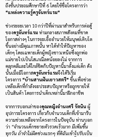
ถึงชั้นประถมศึกษาปีที่ 6 โดยใช้ชื่อโครงการว่า 
“แหล่งความรู้ครูจันทร์แรม” 
ช่วงระยะเวลา 10 กว่าปีที่ผ่านมาสำหรับการต่อสู้
ของ
ครูจันทร์แรม
 ท่ามกลางสภาพสังคมที่ขาด
โอกาสต่างๆ ในการจะเอื้ออำนวยให้มนุษย์เติบโต
ขึ้นอย่างมีคุณภาพนั้น หาได้ทำให้ปัญหาของ
เด็กๆ โดยเฉพาะเด็กผู้หญิงชาวเหนือซึ่งถูกพ่อ
แม่ขายไปเป็นโสเภณีลดน้อยลงไม่ จากการ
คลุกคลีและได้ใกล้ชิดกับปัญหานี้มาตั้งแต่เด็ก ดัง
นั้นเมื่อมีโอกาส
ครูจันทร์แรม
จึงได้ริเริ่ม
โครงการ 
“บ้านสานฝันเยาวสตรี” 
ขึ้นเพื่อช่วย
เหลือเด็กที่กำลังจะประสบปัญหาหรือถูกขายให้
เป็นสินค้า โดยการนำเด็กเหล่านี้มาฝึกอาชีพ
จากการบอกเล่าของ
คุณหญิงจำนงศรี รัตนิน
ผู้
อุปการะโครงการ เกี่ยวกับจำนวนเด็กที่เข้ามารับ
ความช่วยเหลือจากโครงการในปัจจุบัน ท่านบอก
ว่า 
“จำนวนเด็กขยายตัวรวดเร็วมาก มีเพิ่มขึ้น
ทุกวัน ถ้าจำไม่ผิดช่วงแรกๆ ที่ดิฉันเข้าไปรับเป็น