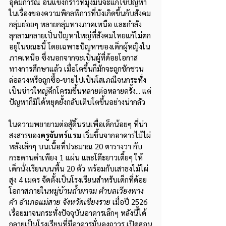
อุดมการณ์ อันแข็งกร้าวที่มุ่งมั่นจะแก้ไขปัญหา 
ในเรื่องของความพิกลพิการที่บังเกิดขึ้นกับสังคม
กลุ่มย่อยๆ หลายกลุ่มทางภาคเหนือ และกำลัง
ลุกลามกลายเป็นปัญหาใหญ่ที่สังคมไทยแก้ไม่ตก
อยู่ในขณะนี้ โดยเฉพาะปัญหาของเด็กผู้หญิงใน
ภาคเหนือ ซึ่งนอกจากจะเป็นผู้ที่ด้อยโอกาส
ทางการศึกษาแล้ว เมื่อโตขึ้นก็มักจะถูกชักชวน 
ล่อลวงหรือถูกซื้อ-ขายไปเป็นโสเภณีจนกระทั่ง
เป็นข่าวใหญ่คึกโครมขึ้นหลายต่อหลายครั้ง... แต่
ปัญหาก็มิได้หยุดยั้งกลับเติบโตขึ้นอย่างน่ากลัว
ในความพยายามต่อสู้ดิ้นรนเพื่อเด็กน้อยๆ ที่น่า
สงสารของ
ครูจันทร์แรม 
เริ่มขึ้นจากอาคารไม้ไผ่
หลังเล็กๆ บนเนื้อที่ประมาณ 20 ตารางวา กับ
กระดานดำเพียง 1 แผ่น และโต๊ะยาวเตี้ยๆ ให้
เด็กนั่งเรียนบนพื้น 20 ตัว พร้อมกับเสาธงไม้ไผ่
สูง 4 เมตร จัดตั้งเป็นโรงเรียนสำหรับเด็กที่ด้อย
โอกาสภายใน
หมู่บ้านถ้ำผาจม ตำบลเวียงพาง
คำ อำเภอแม่สาย จังหวัดเชียงราย
 เมื่อปี 2526 
เรื่อยมาจนกระทั่งปัจจุบันอาคารเล็กๆ หลังนี้ได้
กลายเป็นโรงเรียนที่มีอาคารมั่นคงถาวร เปิดสอน