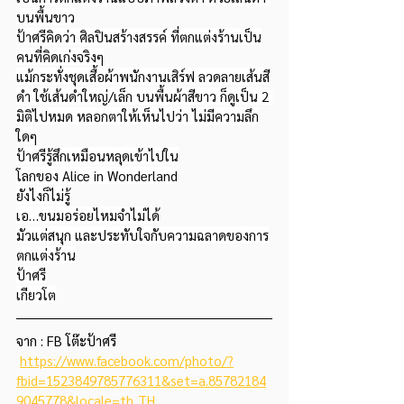
บนพื้นขาว
ป้าศรีคิดว่า ศิลปินสร้างสรรค์ ที่ตกแต่งร้านเป็น
คนที่คิดเก่งจริงๆ
แม้กระทั่งชุดเสื้อผ้าพนักงานเสิร์ฟ ลวดลายเส้นสี
ดำ ใช้เส้นดำใหญ่/เล็ก บนพื้นผ้าสีขาว ก็ดูเป็น 2 
มิติไปหมด หลอกตาให้เห็นไปว่า ไม่มีความลึก
ใดๆ
ป้าศรีรู้สึกเหมือนหลุดเข้าไปใน
โลกของ Alice in Wonderland
ยังไงก็ไม่รู้
เอ…ขนมอร่อยไหมจำไม่ได้
มัวแต่สนุก และประทับใจกับความฉลาดของการ
ตกแต่งร้าน
ป้าศรี
เกียวโต
จาก : FB โต๊ะป้าศรี
https://www.facebook.com/photo/?
fbid=1523849785776311&set=a.85782184
9045778&locale=th_TH