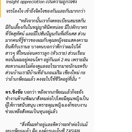
insight appreciation เป็นความถูกใจซึ่ง
จรรโลงใจ เข้าถึงจิตใจของกันและกันมากกว่า 
            "
หลังจากนั้นเราก็จดทะเบียนสมรสกัน 
มีกินเลี้ยงกันในหมู่ญาตินิดหน่อย มีไปตักบาตร
ที่วัดสุทัศน์ และมีไปฮันนีมูนกันที่ฝรั่งเศส ส่วน
มากคนที่รู้ข่าวของผมกับคุณหญิงจะแสดงความ
ยินดีกับเรานะ บางคนบอกว่าดีกว่าผมไปได้
สาวๆ ที่ไหนอ่อนคราวลูก (หัวเราะ) ส่วนเรือน
หอนั้นผมอยู่คอนโดฯ อยู่กันแค่ 2 คน เพราะมัน
สะดวกและไม่ต้องดูแลอะไรมากมายนักนะครับ 
ส่วนบ้านเรามีบ้านที่อำเภอแม่ริม เชียงใหม่ กะ
ว่าถ้าเกษียณแล้ว คงจะไปใช้ชีวิตอยู่ที่นั่น ”
ดร.ชิงชัย
 บอกว่า หลังจากเกษียณแล้วก็จะยัง
ทำงานด้านพัฒนาสังคมต่อไปโดยมีคุณหญิงเป็น
ผู้ให้การสนับสนุน เพราะคุณหญิงเองก็ชอบงาน
ช่วยเหลือสังคมเป็นทุนอยู่แล้ว
 “สิ่งที่ผมทำอยู่และคิดว่าจะทำต่อไปแม้
จะเกษียณแล้ว คือ องค์กรเอเอ็นซี ZASIAN 