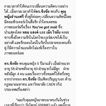
กาลเวลาทำให้คนเราเปลี่ยนความคิดบางอย่าง
ได้...เมื่อกาลเวลาทำให้
ดร.ชิงชัย
 พบกับ 
คุณ
หญิงจำนงศรี 
ทั้งคู่ก็ค่อยๆ เปลี่ยนความคิดนี้โดย
มีคอมพิวเตอร์เป็นสื่อรัก ถ้าใครเคยชม
ภาพยนตร์ฝรั่งเรื่อง 
You’ve got mail 
ซึ่ง
นำแสดงโดย 
ทอม แฮงค์
 และ 
เม็ก ไรอัน
 คงจะ
ซาบซึ้งถึงความรักในโลกไซเบอร์สเปซได้เป็น
อย่างดี และรักออนไลน์ในวัยบั้นปลายของคนทั้ง
คู่ ก็มีความโรแมนติกไม่แพ้เรื่องราวใน
ภาพยนตร์เลย
ดร.ชิงชัย 
พบคุณหญิง 5 ปีมาแล้ว เมื่อฝ่ายแรก
อายุ 58 ฝ่ายหลังอายุ 60 ฝ่ายแรกไม่มีลูก    ฝ่าย
หลังมีลูก 4 คน และเรื่องราวทั้งหมดก็ได้พรั่งพรู
จากปากของ 
ดร.ชิงชัย
 บัณฑิตปริญญาเอก ด้าน
กฎหมายมหาชน มหาวิทยาลัย CAEN (กัง) 
ประเทศฝรั่งเศสว่า
“ผมกับคุณหญิงมาพบมาคบกันในช่วง
เวลาที่เรียกว่า วัยไพรม์ (PRIME) แล้ว จุดนี้อาจ