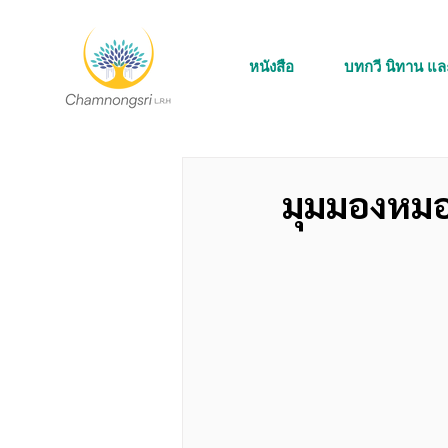
หนังสือ
บทกวี นิทาน แ
มุมมองหม