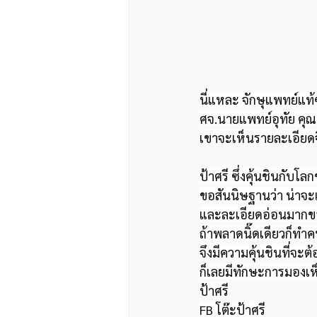
นี่แหละ จักษุแพทย์แท
ศจ.นายแพทย์อุทัย คุณพ
เขาจะเห็นรายละเอียดจิ
ป้าศรี ซึ่งคุ้นชินกับโล
ขอสันนิษฐานว่า น่าจะ
และละเอียดอ่อนมากข
ถ้าพลาดนิ๊ดเดียวก็ทำ
จึงมีความคุ้นชินที่จะต
ก็เลยมีทักษะการมองเห
ป้าศรี
FB โต๊ะป้าศรี