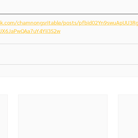
ok.com/chamnongsritable/posts/pfbid02Yn9swuApUU3R
JX6JaPwQAa7uY4Yii3S2w