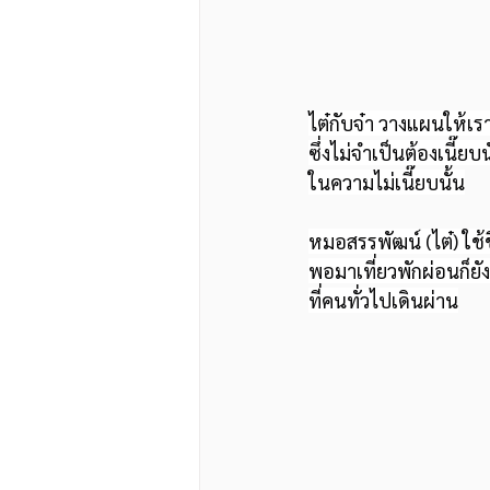
ไต๋กับจ๋า วางแผนให้เร
ซึ่งไม่จำเป็นต้องเนี๊
ในความไม่เนี๊ยบนั้น
หมอสรรพัฒน์ (ไต๋) ใ
พอมาเที่ยวพักผ่อนก็ย
ที่คนทั่วไปเดินผ่าน