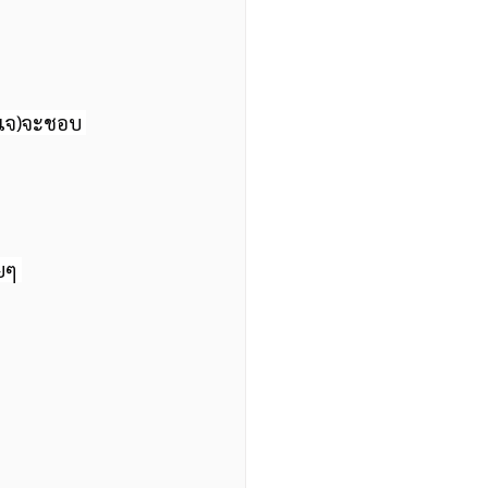
เจเจ)จะชอบ 
ยๆ 