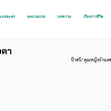
ละบทละคร
ผลงานแปล
บทความ
เรื่องราวชีวิต
อตา
ป้าศรี/ คุณหญิงจำนง