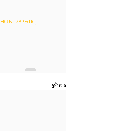
gHbUvq28PEdJCj
ดูทั้งหมด