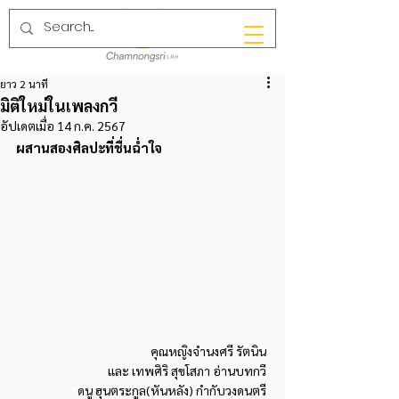
ยาว 2 นาที
มิติใหม่ในเพลงกวี
อัปเดตเมื่อ
14 ก.ค. 2567
ผสานสองศิลปะที่ชื่นฉ่ำใจ
คุณหญิงจำนงศรี รัตนิน 
และ เทพศิริ สุขโสภา อ่านบทกวี 
ดนู ฮุนตระกูล(หันหลัง) กำกับวงดนตรี 