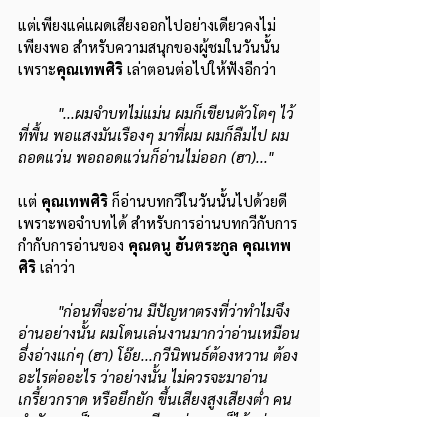
แต่เพียงแค่แผดเสียงออกไปอย่างเดียวคงไม่
เพียงพอ สำหรับความสนุกของผู้ชมในวันนั้น 
เพราะ
คุณเทพศิริ 
เล่าตอนต่อไปให้ฟังอีกว่า
"...ผมจำบทไม่แม่น ผมก็เขียนตัวโตๆ ไว้
ที่พื้น พอแสงมันเรืองๆ มาที่ผม ผมก็ลืมไป ผม
ถอดแว่น พอถอดแว่นก็อ่านไม่ออก (ฮา)..."
เเต่ 
คุณเทพศิริ
 ก็อ่านบทกวีในวันนั้นไปด้วยดี 
เพราะพอจำบทได้ สำหรับการอ่านบทกวีกับการ
กำกับการอ่านของ 
คุณดนู ฮันตระกูล คุณเทพ
ศิริ
 เล่าว่า
"ก่อนที่จะอ่าน มีปัญหาตรงที่ว่าทำไมจึง
อ่านอย่างนั้น ผมโดนเล่นงานมากว่าอ่านเหมือน
อึ่งอ่างแก่ๆ (ฮา) โอ๊ย...กวีนิพนธ์ต้องหวาน ต้อง
อะไรต่ออะไร ว่าอย่างนั้น ไม่ควรจะมาอ่าน
เกรี้ยวกราด หรือยึกยัก ขึ้นเสียงสูงเสียงต่ำ คน
กำกับเขาเป็นคนผสมเสียง ส่วนผมก็ได้แค่ผสม
ภาษาเท่านั้น คุณดนูเขาเป็นคนบอกว่าตรงนี้