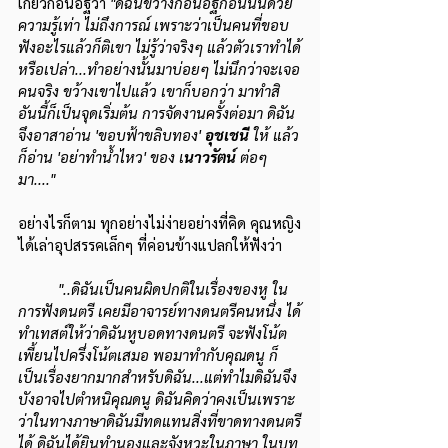
เกี่ยวก้อนอิฐว่า 
"ดิฉันขว้างก้อนอิฐก้อนนั้นด้วย
ความรู้เท่า ไม่ถึงการณ์ เพราะว่าเป็นคนที่ขอบ
ฟังอะไรแล้วก็ติเขา ไม่รู้ว่าจริงๆ แล้วตัวเราทำได้
หรือเปล่า...ทำอย่างนั้นมาบ่อยๆ ไม่นึกว่าจะเจอ
คนจริง ขว้างเขาไปแล้ว เขาก็บอกว่า มาทำสิ 
อันนี้ก็เป็นจุดเริ่มต้น การจัดงานครั้งต่อมา ดิฉัน
จึงอาสาอ่าน 'ขอบฟ้าขลิบทอง'
 อุชเชนี
 ให้ แล้ว
ก็อ่าน 'อย่าทำน้ำไหว' ของ เ
นาวรัตน์
 ต่อๆ
มา...."
อย่างไรก็ตาม ทุกอย่างไม่ง่ายอย่างที่คิด คุณหญิง
ได้เล่าอุปสรรคเล็กๆ ที่ค่อนข้างแปลกให้ฟังว่า
"..ดิฉันเป็นคนผิดปกติในเรื่องของหู ใน
การฟังดนตรี เคยมีอาจารย์ทางดนตรีคนหนึ่ง ได้
ทำเทสต์ให้ว่าดิฉันหูบอดทางดนตรี จะฟังโน้ต
เพี้ยนไปครึ่งโน้ตเสมอ พอมาทำกับคุณดนู ก็
เป็นเรื่องยากมากสำหรับดิฉัน...แต่ทำไมดิฉันจึง
บังอาจไปตำหนิคุณดนู ดิฉันคิดว่าคงเป็นเพราะ
ว่าในทางภาษาดิฉันมีทดแทนสิ่งที่ขาดทางดนตรี
ได้ ดิฉันได้ยินทำนองและจังหวะในภาษา ในบท