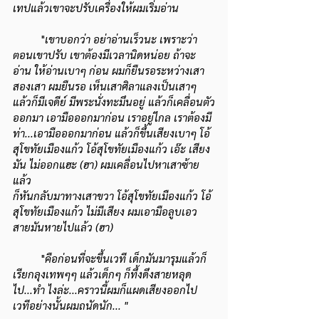
เทปแล้วเขาจะปรับเครื่องให้ผมเริ่มอ่าน 
	"
เขาบอกว่า อย่าอ่านเร็วนะ เพราะว่า
ตอนเขาปรับ เขาต้องมีเวลานิดหน่อย ถ้าจะ
อ่าน ให้อ่านเบาๆ ก่อน ผมก็ยืนรอระหว่างเสา
สองเสา ผมยืนรอ เห็นเสาศิลาแลงเป็นเสาๆ 
แล้วก็มีเจดีย์ มีพระนั่งทะมึนอยู่ แล้วก็เคลื่อนตัว
ออกมา เอามือออกมาก่อน เราอยู่ไกล เราต้องมี
ท่า...เอามือออกมาก่อน แล้วก็ขึ้นเสียงเบาๆ โอ้ 
สุโขทัยเมืองแก้ว โอ้สุโขทัยเมืองแก้ว เอ๊ะ เสียง
มัน ไม่ออกแฮะ (ฮา) ผมเคลื่อนไปหาเสาซ้าย 
แล้ว
ก็หันกลับมาทางเสาขวา โอ้สุโขทัยเมืองแก้ว โอ้ 
สุโขทัยเมืองแก้ว ไม่มีเสียง ผมเอามือลูบเอว 
สายมันหายไปแล้ว (ฮา) 
	"
คือก่อนที่จะขึ้นเวที เด็กมันมารุมแล้วก็
เรียกลุงเทพๆๆ แล้วเด็กๆ ก็ทึ้งดึงสายหลุด 
ไป...ทำ ไงล่ะ...คราวนี้ผมก็แผดเสียงออกไป 
เวทีอย่างนั้นผมถนัดนัก... "