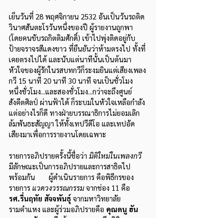
เย็นวันที่ 28 พฤศจิกายน 2532 อันเป็นวันรถติด
วินาศสันตะโรวันหนึ่งของปี ผู้รายงานถูกพา 
(โดยคนขับรถกิตติมศักดิ์) เข้าไปพุ่งติดอยู่กับ
ป้ายจราจรสีแดงขาว ที่ยืนยันว่าห้ามตรงไป ทั้งที่
เคยตรงไปได้ และนับแต่นาทีนั้นเป็นต้นมา 
หัวใจของผู้รักในรสบทกวีก็ระงมยินแต่เสียงเพลง
กวี 15 นาที 20 นาที 30 นาที จนเป็นชั่วโมง 
หนึ่งชั่วโมง...และสองชั่วโมง...กว่าจะถึงศูนย์
สังคีตศิลป์ ผ่านฟ้าได้ ก็ระบมในหัวใจเหลือกำลัง 
แต่อย่างไรก็ดี ทางฝ่ายบรรณาธิการไม่ยอมเลิก
ล้มพันธะสัญญา ให้ทั้งเทปวีดีโอ และเทปอัด
เสียงมาเพื่อการรายงานโดยเฉพาะ
รายการอภิปรายครั้งนี้ชื่อว่า 
มิติใหม่ในเพลงกวี
มีลักษณะเป็นการอภิปรายและการสาธิตไป
พร้อมกัน       ผู้ดำเนินรายการ คือพิธีกรของ
รายการ
 แวดวงวรรณกรรม
 จากช่อง 11 คือ 
รศ.รื่นฤทัย สัจจพันธุ์
 จากมหาวิทยาลัย
รามคำแหง และผู้ร่วมอภิปรายคือ 
คุณดนู ฮัน