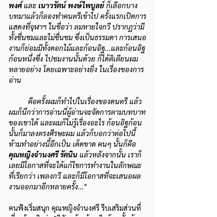
พงศ์ 
และ 
เนาวรัตน์ พงษ์ไพบูลย์ 
ก็เลือกบาง
บทมาแล้วก็ลองทำคนตรีเข้าไป ครั้งแรกเปิดการ
แสดงที่จุฬาฯ ในชื่อว่า ลมหายใจกวี ปรากฏว่ามี
ทั้งชื่นชมและไม่ชื่นชม ซึ่งเป็นธรรมดา การเสนอ
งานก็ย่อมมีทั้งดอกไม้และก้อนอิฐ...และก้อนอิฐ
ก้อนหนึ่งซึ่ง ไปชมงานนั้นด้วย ก็ได้ติเตียนผม
หลายอย่าง โดยเฉพาะอย่างยิ่ง ในเรื่องของการ
อ่าน 
คือครั้งผมก็ทำไปในเรื่องของดนตรี แล้ว
ผมก็นึกว่าการอ่านนี่ผู้อ่านจะจัดการตามบทบาท
ของเขาได้ และผมก็ไม่รู้เรื่องอะไร ก้อนอิฐก้อน
นั้นก็มาลงตรงศีรษะผม แล้วก็บอกว่าต่อไปนี้
ห้ามทำอย่างนี้อีกเป็น เด็ดขาด คนๆ นั้นก็คือ 
คุณหญิงจำนงศรี รัตนิน
 แล้วหลังจากนั้น เราก็
เลยมีโอกาสที่จะได้แก้ไขการทำงานในลักษณะ 
ที่เรียกว่า เพลงกวี และก็มีโอกาสที่จะเสนอผล
งานออกมาอีกหลายครั้ง..."
คนฟังเริ่มสนุก คุณหญิงจำนงศรี รีบเสริมส่วนที่