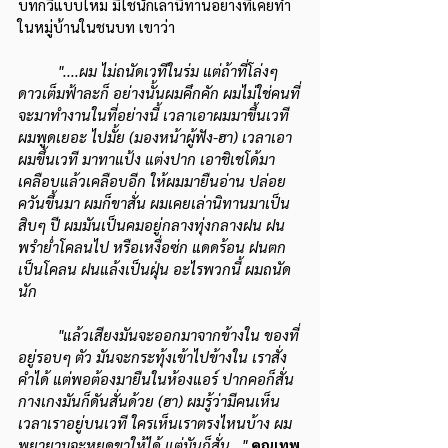
บทกวีแบบใหม่ มิใช่นักเล่านิทานอย่างที่เคยทำ
ในหมู่บ้านในชนบท เขาว่า
"....ผม ไม่ถนัดเวทีในร่ม แต่ถ้าที่โล่งๆ 
ดาวเต็มฟ้าละก็ อย่างนั้นผมคึกคัก ผมไม่ใช่คนที่
จะมาทำงานในที่อย่างนี้ เวลาเอาผมมาขึ้นเวที 
ผมพูดเยอะ ไปมั้ย (มองหน้าผู้ฟัง-ฮา) เวลาเอา
ผมขึ้นเวที มาทาแป้ง แต่งปาก เอาชิเชโด้มา
เคลือบแล้วเคลือบอีก ให้ผมมายืนอ่าน ปล่อย
ควันขึ้นมา ผมก็ขาสั่น ผมเคยเล่านิทานมาเป็น
สิบๆ ปี ผมมันเป็นคมอยู่กลางทุ่งกลางฝน ฝน
พรำย่ำโคลนไป หรือเหงื่อซ่ก แดดร้อน ฝนตก
เป็นโคลน ฝนแล้งเป็นฝุ่น อะไรพวกนี้ ผมถนัด
นัก 
"แล้วเสียงมันจะออกมาจากข้างใน ของที่
อยู่รอบๆ ตัว มันจะกระทุ้งเข้าไปข้างใน เราสั่ง
คำได้ แต่พอต้องมายืนในห้องแอร์ ปากคอก็สั่น 
กางเกงมันก็ดันสั่นด้วย (ฮา) ผมรู้ว่ามีคนเห็น 
เวลาเราอยู่บนเวที ใครเห็นเราตรงไหนบ้าง ผม
พยายามจะหยุดขาให้ได้ แต่มันก็สั่น..." 
คุณเทพ