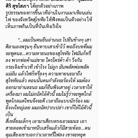
ศิริ สุขโสภา
 ได้ยกตัวอย่างภาพ
รูปธรรมของการขึ้นเวทีอ่านในงานเผาเทียนเล่น
ไฟ ของจังหวัดสุโขทัย ให้ฟังพอเป็นตัวอย่าง ให้
เห็นภาพกันเป็นที่บันเทิงเริงใจ
"...ผมเป็นคนยืนอ่านนะ ไปยืนข้างๆ เสา
ศิลาแลงพรุนๆ ยืนทาบเสาเข้าไว้ พอถึงบทที่ผม
จะพูดนะ...ความหายนะของสุโขทัย ไฟมันก็หรี่
ลง พวกพ่อค้าแม่ขาย ใครใคร่ค้า ค้า วิ่งกัน
กระเจิงเข้าเวที เข้าโรง ไม่ถูก มันพลัดพ่อพลัด
แม่มัน แล้วไฟก็หรี่ลงๆ ความหายนะมาถึง
สุโขทัยแล้ว ตอนนั้นคนกำลังจะร้องไห้ ผมต้อง
ออกมาอ่านละนะ ผมก็ยืนพิงเสาอยู่ เวลาเขาให้
เครื่องมา ผมไม่ถนัดไอ้ตัวนี้ ผมไม่รู้ว่าจะพูดใกล้ 
พูดไกลแค่ไหนจึงจะดี เวลาถือแบบนักร้อง ผม
ยิ่งงงใหญ่เลย ผมถนัดปากเปล่า เขาก็ให้ไอ้ตัวนี้ 
เป็น
สี่เหลี่ยมเล็กๆ เอามาเสียบตรงเอวผมนะ เอา
สายลอดเข้ามาหนีบเสร็จแล้วก็มีสายห้อย...คน
คุมเสียงเขาบอกว่าเวลาหรี่ไฟลง เขาจะหยุด