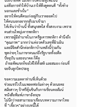
นโยบายที่ดี ไม่ใช่การปิดประตูให้แน่น
แต่คือการทำให้บ้านเราให้ดึงดูดคนดี 
“ทั้งข้าง
นอกและข้างใน”
อยากให้คนดีคนเก่งอยู่กับเราตลอดไป
ให้คนนอกอยากกลับมาเข้ามา
ให้เห็นว่าบ้านนี้ ทั้งสนุกสดใส ทั้งสงบงาม เพราะ
คนส่วนใหญ่เคารพกติกา 
เพราะผู้มีอำนาจในภาครัฐเคารพกติกา คำนึงถึง 
“คุณภาพ”
 มากกว่าแค่อวดตัวเลขที่ผิวเผิน
และมีจิตสำนึกต่อกติกาบ้านหลังนี้ร่วมกัน
พูดง่ายๆ ในภาษาคนแก่ถึงรัฐบาลทั้งอดีต 
ปัจจุบัน และอนาคต ก็คือ
 ถ้าจะคัดแขกก็ขอให้ใช้ทั้งสติ และสมอง ก่อนที่
จะจับลูกบิดประตู
ขอความเมตตาท่านที่เห็นด้วย
ช่วยแชร์ไปในแพลตฟอร์มต่างๆ ด้วยนะคะ
สมัยสาวๆ ป้าศรีคุ้นชินกับการเขียนคอลัมน์
หนังสือพิมพ์ภาษาอังกฤษ
ไม่นึกว่าจะสามารถมาเขียนบทความภาษาไทย
ที่ “เขี้ยวๆ”อย่างบทนี้ได้