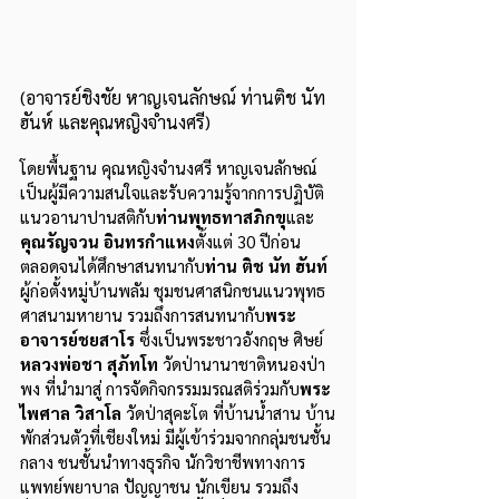
(อาจารย์ชิงชัย หาญเจนลักษณ์ ท่านติช นัท 
ฮันห์ และคุณหญิงจำนงศรี)
โดยพื้นฐาน คุณหญิงจำนงศรี หาญเจนลักษณ์ 
เป็นผู้มีความสนใจและรับความรู้จากการปฏิบัติ
แนวอานาปานสติกับ
ท่านพุทธทาสภิกขุ
และ
คุณรัญจวน อินทรกำแหง
ตั้งแต่ 30 ปีก่อน    
ตลอดจนได้ศึกษาสนทนากับ
ท่าน ติช นัท ฮันท์
ผู้ก่อตั้งหมู่บ้านพลัม ชุมชนศาสนิกชนแนวพุทธ
ศาสนามหายาน รวมถึงการสนทนากับ
พระ
อาจารย์ชยสาโร
 ซึ่งเป็นพระชาวอังกฤษ ศิษย์
หลวงพ่อชา สุภัทโท 
วัดป่านานาชาติหนองป่า
พง ที่นำมาสู่ การจัดกิจกรรมมรณสติร่วมกับ
พระ
ไพศาล วิสาโล 
วัดป่าสุคะโต ที่บ้านน้ำสาน บ้าน
พักส่วนตัวที่เชียงใหม่ มีผู้เข้าร่วมจากกลุ่มชนชั้น
กลาง ชนชั้นนำทางธุรกิจ นักวิชาชีพทางการ
แพทย์พยาบาล ปัญญาชน นักเขียน รวมถึง