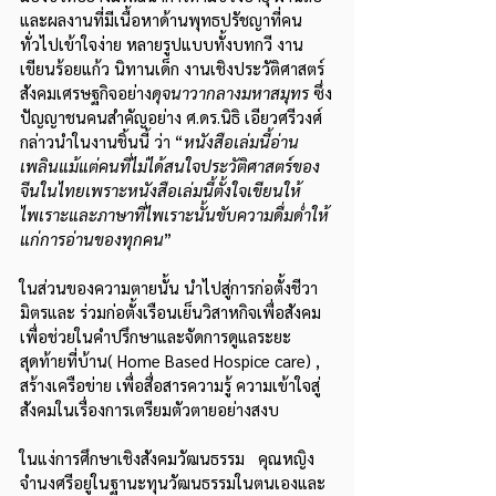
และผลงานที่มีเนื้อหาด้านพุทธปรัชญาที่คน
ทั่วไปเข้าใจง่าย หลายรูปแบบทั้งบทกวี งาน
เขียนร้อยแก้ว นิทานเด็ก งานเชิงประวัติศาสตร์
สังคมเศรษฐกิจอย่าง
ดุจนาวากลางมหาสมุทร
 ซึ่ง
ปัญญาชนคนสำคัญอย่าง ศ.ดร.นิธิ เอียวศรีวงศ์
กล่าวนำในงานชิ้นนี้ ว่า “
หนังสือเล่มนี้อ่าน
เพลินแม้แต่คนที่ไม่ได้สนใจประวัติศาสตร์ของ
จีนในไทยเพราะหนังสือเล่มนี้ตั้งใจเขียนให้
ไพเราะและภาษาที่ไพเราะนั้นขับความดื่มด่ำให้
แก่การอ่านของทุกคน
” 
ในส่วนของความตายนั้น นำไปสู่การก่อตั้งชีวา
มิตรและ ร่วมก่อตั้งเรือนเย็นวิสาหกิจเพื่อสังคม 
เพื่อช่วยในคำปรึกษาและจัดการดูแลระยะ
สุดท้ายที่บ้าน( Home Based Hospice care) , 
สร้างเครือข่าย เพื่อสื่อสารความรู้ ความเข้าใจสู่
สังคมในเรื่องการเตรียมตัวตายอย่างสงบ
ในแง่การศึกษาเชิงสังคมวัฒนธรรม   คุณหญิง
จำนงศรีอยู่ในฐานะทุนวัฒนธรรมในตนเองและ