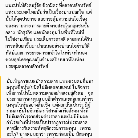
แนะนำให้สังคมรู้จัก ชีวามิตร ที่ตลาดหลักทรัพย์
แห่งประเทศไทยนับว่าเป็นเรื่องน่าแปลกใจ  แต่
นั่นได้จุดประกาย และกระตุ้นความสนใจเรื่อง
ของความตาย การตายดี ตายสงบในกลุ่มชนชั้น
กลาง  นักธุรกิจ และนักลงทุน ในพื้นที่ใหม่ที่
ไม่ใช่งานเขียน ประเด็นการตายดี ตายสงบได้รับ
การหยิบยกขึ้นมานำเสนออย่างน่าสนใจผ่านวิดี
ทัศน์และการขยายความเข้าใจ ในท่วงทำนอง
ชวนคุยโดยคุณหญิงจำนงศรี บนเวทีในห้อง
ประชุมตลาดหลักทรัพย์
นั่นเป็นการแนะนำความตาย แบบชวนคนอื่นมา
ลงทุนซื้อหุ้น(ชนิดไม่มีผลตอบแทน) ในกิจการ
เพื่อการโปรโมทความตายอย่างสงบสู่สังคม    จุด
ประกายการลงทุนแบบฉีกตำราและกฏเกณฑ์การ
ลงทุนในหุ้นอย่างสิ้นเชิง  แต่ผลกลับเป็นว่า มีผู้
ร่วมลงหุ้นในชีวามิตร วิสาหกิจเพื่อสังคม ทั้งที่
ไม่มีผลกำไรจากส่วนต่างราคา และไม่มีปันผล
กำไรอย่างที่น่าจะเป็นปรากฎการณ์ประหลาด 
หากมีการวิเคราะห์พฤติกรรมการลงทุน   เพราะ
อะไร? บางคนบอกว่า เพราะก่อนเป็น นักลงทุน 