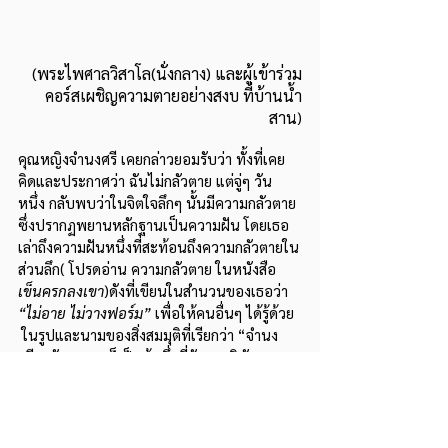
 (พระไพศาลวิสาโล(นั่งกลาง) และผู้เข้าร่วม
คอร์สเผชิญความตายอย่างสงบ ที่บ้านน้ำ
สาน
)
คุณหญิงจำนงศรี เคยกล่าวยอมรับว่า ทั้งที่เคย
คิดและประกาศว่า ฉันไม่กลัวตาย แต่จู่ๆ วัน
หนึ่ง กลับพบว่าในจิตใจลึกๆ นั้นมีความกลัวตาย 
ซึ่งปรากฏพยานหลักฐานเป็นความฝัน โดยเธอ
เล่าถึงความฝันหนึ่งที่สะท้อนถึงความกลัวตายใน
ส่วนลึก( โปรดอ่าน ความกลัวตาย ในหนังสือ 
เข็นครกลงเขา
)ดังที่เขียนในสำนวนของเธอว่า 
“ไม่อาย ไม่วางฟอร์ม”
 เพื่อให้คนอื่นๆ ได้รู้ด้วย  
 ในรูปและนามของสิ่งสมมุติที่เรียกว่า “จำนง
ศรี”  ตัวเธอเองก็เป็นผู้หนึ่งที่จัดการพินัยกรรม
ชีวิตอย่างองค์รวม จนถึงการจัดการร่าง สื่อถึง
พุทธปรัชญา ความเข้าใจความตายจากสภาวะ
ทางจิตปัญญาในใจตน  มิใช่เหตุผลหรือเป็นพุทธ
ธรรมที่ติดริมฝีปาก แต่เป็นสิ่งที่อยู่ข้างในตัว  