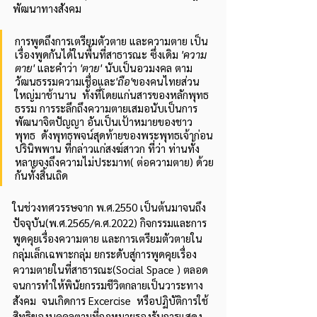
พัฒนาทางสังคม   
การพูดถึงการเตรียมตัวตาย และความตาย เป็น
เรื่องพูดกันได้ในพื้นที่สาธารณะ ซึ่งเดิม 
'ความ
ตาย'
 และคำว่า 
'ตาย' 
นับเป็นอวมงคล ตาม
วัฒนธรรมความเชื่อและ
'ถือ'
ของคนไทยส่วน
ใหญ่มาช้านาน  ทั้งที่โดยแก่นสารของหลักพุทธ
ธรรม การระลึกถึงความตายเสมอนับเป็นการ
พัฒนาจิตปัญญา อันเป็นเป้าหมายของชาว
พุทธ  ดังพุทธพจน์สุดท้ายของพระพุทธเจ้าก่อน
ปรินิพพาน ที่กล่าวแก่สงฆ์สาวก ที่ว่า ท่านทั้ง
หลายจงถึงความไม่ประมาท( ต่อความตาย) ด้วย
กันทั้งสิ้นเถิด    
ในช่วงทศวรรษจาก พ.ศ.2550 เป็นต้นมาจนถึง
ปัจจุบัน(พ.ศ.2565/ค.ศ.2022) กิจกรรมและการ
พูดคุยเรื่องความตาย และการเตรียมตัวตายใน
กลุ่มเล็กเฉพาะกลุ่ม ยกระดับสู่การพูดคุยเรื่อง
ความตายในที่สาธารณะ(Social Space ) ตลอด
จนการทำให้พินัยกรรมชีวิตกลายเป็นวาระทาง
สังคม  จนเกิดการ Excercise  หรือปฏิบัติการใช้
สิทธิของบุคคลตามที่กฎหมายรองรับการแสดง