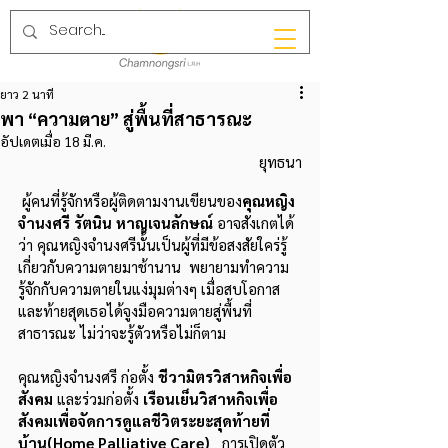
ยาว 2 นาที
พา “ความตาย” สู่พื้นที่สาธารณะ
อัปเดตเมื่อ
18 มี.ค.
ยุทธนา
 ผู้คนที่รู้จักหรือผู้ติดตามงานเขียนของ
คุณหญิง
จำนงศรี รัตนิน หาญเจนลักษณ์
 อาจสังเกตได้
ว่า คุณหญิงจำนงศรีนั้นเป็นผู้ที่มีข้อสงสัยใคร่รู้
เกี่ยวกับความตายมาช้านาน  พยายามทำความ
รู้จักกับความตายในแง่มุมต่างๆ เมื่อสบโอกาส  
และท้ายสุดเธอได้จูงมือความตายสู่พื้นที่
สาธารณะ ไม่ว่าจะรู้ตัวหรือไม่ก็ตาม
คุณหญิงจำนงศรี ก่อตั้ง 
ชีวามิตรวิสาหกิจเพื่อ
สังคม 
และร่วมก่อตั้ง 
เรือนเย็นวิสาหกิจเพื่อ
สังคมเพื่อจัดการดูแลชีวิตระยะสุดท้ายที่
บ้าน(Home Palliative Care) 
  การเปิดตัว