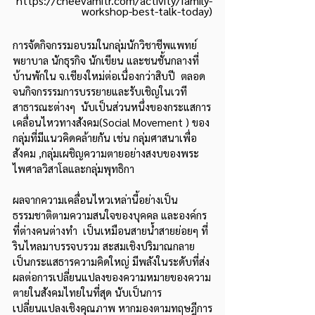
https://cheevamitr.com/activity/family-
workshop-best-talk-today)
การจัดกิจกรรมอบรมในกลุ่มนักวิชาชีพแพทย์ 
พยาบาล นักธุรกิจ นักเขียน และชนชั้นกลางที่
บ้านพักใน จ.เชียงใหม่ต่อเนื่องกว่าสิบปี  ตลอด
จนกิจกรรรมการบรรยายและรับเชิญในเวที
สาธารณะต่างๆ  นับเป็นส่วนหนึ่งของกระแสการ
เคลื่อนไหวทางสังคม(Social Movement ) ของ
กลุ่มที่มีแนวคิดคล้ายกัน เช่น กลุ่มศาสนาเพื่อ
สังคม ,กลุ่มเผชิญความตายอย่างสงบของพระ
ไพศาลวิสาโลและกลุ่มพุทธิกา   
ผลจากความเคลื่อนไหวเหล่านี้อย่างเป็น
ธรรมชาติตามความสนใจของบุคคล และองค์กร
ที่ต่างคนต่างทำ  เป็นเหมือนสายน้ำสายย่อยๆ ที่
รินไหลมาบรรจบรวม สะสมเชิงปริมาณกลาย
เป็นกระแสธารความคิดใหญ่ มีพลังในระดับที่ส่ง
ผลต่อการเปลี่ยนแปลงของความหมายของความ
ตายในสังคมไทยในที่สุด นับเป็นการ
เปลี่ยนแปลงเชิงคุณภาพ หากมองตามทฤษฎีการ