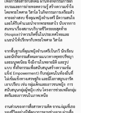
เพื่อการสื่อสารกับสังคม ผ่านทั้งกิจกรรมการฝึก
อบรมและการถ่ายทอดความรู้ สร้างความเข้าใจ 
โดยพระไพศาล วิสาโล ในกิจกรรมการเตรียมตัว
ตายอย่างสงบ ซึ่งคุณหญิงจำนงศรี มีความสนใจ
และได้รับคำแนะนำจากพระชยสาโร นับจากการ
สนทนาเรื่องสถานบริบาลชีวิตระยะสุดท้าย 
(Hospice)ว่าควรเกิดขึ้นในประเทศไทยและ
แนะนำให้ปรึกษากับพระไพศาล วิสาโล  
จากพื้นฐานที่คุณหญิงจำนงศรีเป็นกวี นักเขียน
และนักกิจกรรมสังคมตามแนวทางพุทธปรัชญา
และมนุษยนิยม จึงมีงานในหลายมิติ และรูป
แบบ ทั้งกิจกรรมเพื่อสนับสนุนสร้างความเข้ม
แข็ง( Empowerment) กับกลุ่มคนในท้องถิ่นที่
ไม่เข้มแข็งทางเศรษฐกิจ และมีโอกาสถูกเอารัด
เอาเปรียบ เช่น กลุ่มเด็กและเยาวชนหญิง  การ
สนับสนุนกลุ่มผู้หญิง เช่น โครงการช่วยเหลือกลุ่ม
สตรีและเยาวชนในภาคเหนือ   
งานส่วนของการสื่อสารความคิด จากแง่มุมที่เธอ
มองชีวิตอย่างมีพัฒนาการตามช่วงอายุ ผ่านสื่อ