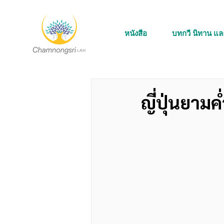
หนังสือ
บทกวี นิทาน แ
ญี่ปุ่นยามค