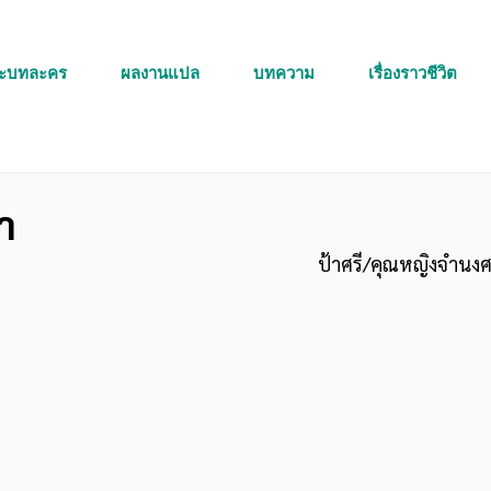
ละบทละคร
ผลงานแปล
บทความ
เรื่องราวชีวิต
่ำ
ป้าศรี/คุณหญิงจำนง