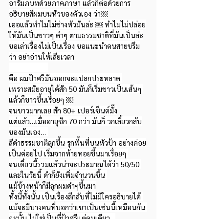
อารัมภบทด้วยภาคภาษา แล้วก็ต่อด้วยการ
อธิบายสีผมบนหัวของตัวเอง ว่า￼
เออแล้วทำไมไม่ช่างหัวมันล่ะ ￼ ทำไมไม่ปล่อย
ให้มันเป็นขาวๆ ดำๆ ตามธรรมชาติที่มันเป็นล่ะ
ขอเล่าเรื่องไม่เป็นเรื่อง ขอแนะนำคนสายขรึม
ว่า อย่าอ่านให้เสียเวลา
คือ ผมป้าศรีมันออกจะแปลกประหลาด 
เพราะสมัยอายุได้สัก 50 มันก็เริ่มขาวเป็นเส้นๆ 
แล้วก็ขาวขึ้นเรื่อยๆ ￼
จนขาวมากเลย สัก 80+ เปอร์เซ็นต์มั๊ง
แต่แล้ว…เมื่ออายุซัก 70 กว่า มันก็ วกเลี้ยวกลับ
ของมันเอง… 
สีดำธรรมชาติลุกขึ้น รุกพื้นที่บนหัวป้า อย่างค่อย
เป็นค่อยไป เริ่มจากท้ายทอยขึ้นมาเรื่อยๆ 
จนเดี๋ยวนี้รวมแล้วน่าจะประมาณได้ว่า 50/50 
และในวัยนี้ ดำก็ยังเพิ่มจำนวนขึ้น 
แม้ข้างหน้าก็มีลูกผมดำๆขึ้นมา
ทั้งนี้ทั้งนั้น เป็นเรื่องลึกลับที่ไม่มีใครอธิบายได้ 
แม้จะมีบางคนที่บอกว่าเขาเป็นเช่นนี้เหมือนกัน 
ฉะนั้น ไม่ใช่เป็นที่ป้าศรีแต่คนเดียว…