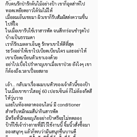
กับคนรักป่ารักต้นไม้อย่างป้า เขาก็อุตส่าห์ไป
ทอดเหยียดยาวใต้ร่มไม้ให้ 
เมื่อลมเย็นเชยมา ผิวเขาก็รับสัมผัสส่งความชื่น
ไปที่ใจ
ในเมื่อเขารับใช้เราสารพัด จนสึกกร่อนชำรุดไป
บ้างเป็นธรรมดา 
เราก็รักเมตตาเอ็นดู รักษาเขาให้ดีที่สุด 
ระวังอย่าให้เขาไปเบียดเบียนใคร และอย่าไห้
เขาเบียดเบียนตัวเขาเองด้วย 
อย่าไปเบื่อไปรำคาญเขาเมื่อเขาป่วย ยังไงๆ เขา
ก็ต้องถึงเวลาเปื่อยสลาย
เอ้า… กลับมาเรื่องผมบนหัวของเจ้าตัวนี้ของป้า 
ในเมื่อเขาขาวใสอยู่ 60 เปอรเซ็นต์ ก็ไม่ต้องกัดสี
ให้วุ่นวาย 
และในท้องตลาดออนไลน์ มี conditioner 
สำหรับหมักผมสีน่ากินสารพัด 
มีหรือที่นักผจญภัยอย่างป้าศรีจะไม่ทดลอง
ป้าก็ใช้เจ้าร่างกายที่มีไว้ใช้งานนี้ จิ้มนิ้วสั่งซื้อมา
ลองสนุกๆ แล้วก็พบว่ามันสนุกชื่นบานดี 