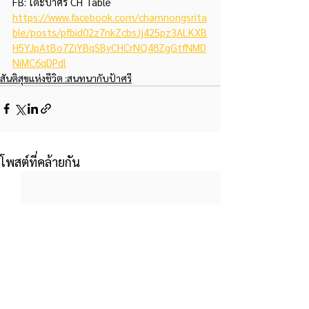
FB: โต๊ะป้าศรี CH Table
https://www.facebook.com/chamnongsrita
ble/posts/pfbid02z7nkZcbsJj425pz3ALKXB
H5YJpAtBo7ZiYBqSByCHCrNQ48ZgGtfNMD
NiMC6qDPdl
สันติสุขแห่งชีวิต :สนทนากับป้าศรี
โพสต์ที่คล้ายกัน