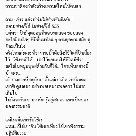
ธรรมชาติคงกำลังสร้างเทรนด์ใหม่ให้คนแก่
ถาม : 
อ้าว แล้วทำไมไม่ช่างหัวมันล่ะ…
ตอบ: 
ช่างก็ได้ ไม่ช่างก็ได้ 555
แต่ทว่า ป้ามีจุดอ่อนที่ชอบทดลอง ชอบลอง
อะไรมิอะไรๆ ที่มีขึ้นมาใหม่ๆ ตามยุคตามสมัย ดู
ซิจะเป็นไง
จริงไหมล่ะคะ: ที่ร่างกายนี้ก็คือสิ่งมีชีวิตที่ป้าเลี้ยง
ไว้…ใช้งานก็ได้… เอาไว้ตกแต่งให้ชีวิตมีชีวา
สดใสในหมู่มนุษย์ด้วยกันก็ได้… ใครเห็นอย่างนี้
บ้างคะ…
เจ้าร่างกายนี้ อยู่กับมาตั้งแต่เราเกิด เราก็เมตตา
เขาซิ ดูแลเขา อย่างพอเหมาะพอควร ไม่มาก
เกินไป 
ไม่กังวลกับเขามากนัก รู้อยู่เสมอว่าเขาเป็นของ
ของธรรมชาติ
แต่ในเมื่อเขารับใช้เรา
แหม…ก็ใช้เขากิน ใช้เขาเที่ยว ใช้เขาฟังธรรม
ปฏิบัติธรรม