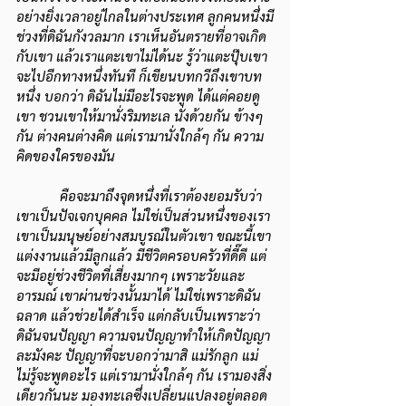
อย่างยิ่งเวลาอยู่ไกลในต่างประเทศ ลูกคนหนึ่งมี
ช่วงที่ดิฉันกังวลมาก เราเห็นอันตรายที่อาจเกิด
กับเขา แล้วเราแตะเขาไม่ได้นะ รู้ว่าแตะปุ๊บเขา
จะไปอีกทางหนึ่งทันที ก็เขียนบทกวีถึงเขาบท
หนึ่ง บอกว่า ดิฉันไม่มีอะไรจะพูด ได้แต่คอยดู
เขา ชวนเขาให้มานั่งริมทะเล นั่งด้วยกัน ข้างๆ 
กัน ต่างคนต่างคิด แต่เรามานั่งใกล้ๆ กัน ความ
คิดของใครของมัน
คือจะมาถึงจุดหนึ่งที่เราต้องยอมรับว่า
เขาเป็นปัจเจกบุคคล ไม่ใช่เป็นส่วนหนึ่งของเรา 
เขาเป็นมนุษย์อย่างสมบูรณ์ในตัวเขา ขณะนี้เขา
แต่งงานแล้วมีลูกแล้ว มีชีวิตครอบครัวที่ดี๊ดี แต่
จะมีอยู่ช่วงชีวิตที่เสี่ยงมากๆ เพราะวัยและ
อารมณ์ เขาผ่านช่วงนั้นมาได้ ไม่ใช่เพราะดิฉัน
ฉลาด แล้วช่วยได้สำเร็จ แต่กลับเป็นเพราะว่า
ดิฉันจนปัญญา ความจนปัญญาทำให้เกิดปัญญา
ละมังคะ ปัญญาที่จะบอกว่ามาสิ แม่รักลูก แม่
ไม่รู้จะพูดอะไร แต่เรามานั่งใกล้ๆ กัน เรามองสิ่ง
เดียวกันนะ มองทะเลซึ่งเปลี่ยนแปลงอยู่ตลอด