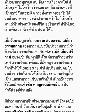
พันธนาการทุกรูปแบบ อันเกาะเกี่ยวดวงใจให้
เป็นทุกข์ ไม่ใช่เรื่องง่ายเลย เธอต้องผ่านช่วงที่
เป็นทุกข์กับความคิด กระทั่งหาทางออกไม่ได้ 
จนถึงขนาดอยากจะฆ่าตัวตาย หรือไม่ก็เป็นบ้า
มาแล้วในช่วงหนึ่งของชีวิต อะไรเล่าที่ทำให้เธอ
ผ่านพ้นเวลาวิกฤติช่วงนั้นมาได้...
เมื่อวันมาฆบูชาที่ผ่านมา 
ณ สวนธรรม เสถียร
ธรรมสถาน
 เธอมาร่วมแบ่งปันประสบการณ์ว่า
ด้วยเรื่อง 
ความรักเอย...
กับ 
ศ.ดร.นิธิ เอียวศรี
วงศ์ 
อย่างเข้มข้น ทุกมิติ ตั้งแต่ความรักระหว่าง
เพศ ความรักของพ่อแม่ที่มีต่อลูก ความรักของ
สัตว์ที่ทำให้เธอมองเลยเข้าไปเปรียบกับคน ไป
จนถึงการรักตัวเองให้เป็น จึงจะสามารถรักผู้อื่น
เป็น และสามารถแผ่ขยายรักนั้นไปไกลถึงสรรพ
สิ่งโดยมี 
ดร.ชิงชัย หาญเจนลักษณ์ 
มาเป็น
กำลังใจอยู่ข้างหลัง
มีคำถามมากมายในช่วงเวลาสนทนาที่ยังตอบไม่
หมด ก่อนทำวัตรเย็น เนชั่นสุดสัปดาห์ ขอเวลา
คุณหญิงจำนงศรี
 พูดคุยถึงบางแง่มุมของความ