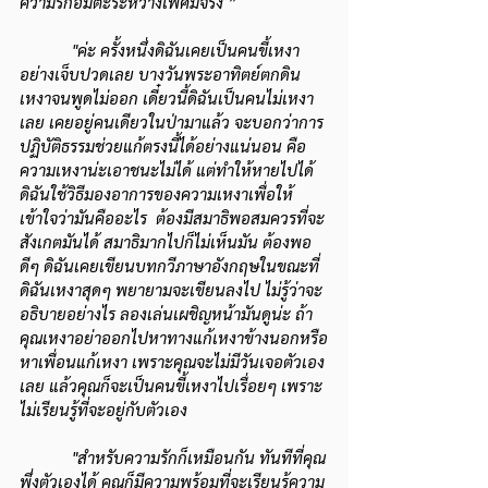
ความรักอมตะระหว่างเพศมีจริง ”
"ค่ะ ครั้งหนึ่งดิฉันเคยเป็นคนขี้เหงา
อย่างเจ็บปวดเลย บางวันพระอาทิตย์ตกดิน
เหงาจนพูดไม่ออก เดี๋ยวนี้ดิฉันเป็นคนไม่เหงา
เลย เคยอยู่คนเดียวในป่ามาแล้ว จะบอกว่าการ
ปฏิบัติธรรมช่วยแก้ตรงนี้ได้อย่างแน่นอน คือ
ความเหงาน่ะเอาชนะไม่ได้ แต่ทำให้หายไปได้ 
ดิฉันใช้วิธีมองอาการของความเหงาเพื่อให้
เข้าใจว่ามันคืออะไร  ต้องมีสมาธิพอสมควรที่จะ
สังเกตมันได้ สมาธิมากไปก็ไม่เห็นมัน ต้องพอ
ดีๆ ดิฉันเคยเขียนบทกวีภาษาอังกฤษในขณะที่
ดิฉันเหงาสุดๆ พยายามจะเขียนลงไป ไม่รู้ว่าจะ
อธิบายอย่างไร ลองเล่นเผชิญหน้ามันดูน่ะ ถ้า
คุณเหงาอย่าออกไปหาทางแก้เหงาข้างนอกหรือ
หาเพื่อนแก้เหงา เพราะคุณจะไม่มีวันเจอตัวเอง
เลย แล้วคุณก็จะเป็นคนขี้เหงาไปเรื่อยๆ เพราะ
ไม่เรียนรู้ที่จะอยู่กับตัวเอง
"สำหรับความรักก็เหมือนกัน ทันทีที่คุณ
พึ่งตัวเองได้ คุณก็มีความพร้อมที่จะเรียนรู้ความ