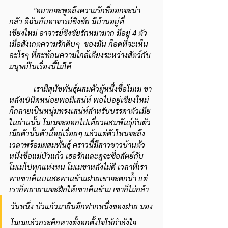
"อยากจะพูดถึงความรักที่ออกจะน่า
กลัว ดิฉันกับอาจารย์ชิงชัย มีบ้านอยู่ที่
เชียงใหม่ อาจารย์ชิงชัยรักหมามาก มีอยู่ 4 ตัว 
เมื่อสังเกตความรักดิบๆ  ของมัน ก็อดที่จะเห็น
อะไรๆ ที่สะท้อนความใกล้เคียงระหว่างสัตว์กับ
มนุษย์ในเรื่องนี้ไม่ได้
เรามีสุนัขพันธุ์ผสมตัวผู้หนึ่งชื่อโมเม ขา
หลังเป๋นิดหน่อยพอมีเสน่ห์ พอไปอยู่เชียงใหม่ 
ก็กลายเป็นหนุ่มทรงเสน่ห์สำหรับบรรดาตัวเมีย
ในย่านนั้น โมเมจะออกไปเที่ยวผสมพันธุ์กับตัว
เมียตัวนั้นตัวนี้อยู่เรื่อยๆ แล้วแต่ตัวไหนจะถึง
เวลาพร้อมผสมพันธุ์ คราวนี้มีสาวชาวบ้านตัว
หนึ่งชื่อแม่บัวแก้ว เธอรักและดูจะซื่อสัตย์กับ
โมเมไปทุกแห่งหน โมเมขาหลังไม่ดี เวลาที่เรา
พาเขาเดินบนสะพานข้ามฝายเขาจะตกน้ำ แต่
เราก็พยายามจะฝึกให้เขาเดินข้าม เขาก็ไม่กล้า 
วันหนึ่ง บัวแก้วมายืนอีกฟากหนึ่งของฝาย มอง
โมเมแล้วกระดิกหางตั้งอกตั้งใจให้กำลังใจ  