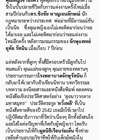
รักในบั้นปลายชีวิตกับการแต่งงานครั้งใหม่เมื่อ
สามปีก่อนกับ
ดร.ชิงชัย หาญเจนลักษณ์
 นัก
กฎหมายระหว่างประเทศ  พ่อม่ายที่มีอารมณ์ขัน
เป็นนิจ    ซึ่งคุณหญิงเองไม่เคยคิดมาก่อนว่าจะ
ได้มาเจอ และไม่เคยคิดมาก่อนว่าจะแต่งงาน
ใหม่อีกครั้ง หลังการมรณกรรมของ 
จักษุแพทย์
อุทัย รัตนิน 
เมื่อเกือบ 7 ปีก่อน
แต่หลังจากที่ลูกๆ ทั้งสี่มีครอบครัวมีลูกกันไป
หมดแล้ว คุณแม่ของลูกๆ คุณยายของหลานๆ 
ประธานกรรมการ
โรงพยาบาลจักษุรัตนิน
 ก็
กลับมาให้เวลากับตัวเขียนนิทาน บทกวีธรรมะ 
บทความ ลงนิตยสารและหนังสือพิมพ์ ตลอดจน
หนังสือเชิงประวัติศาสตร์อย่าง  
‘ดุจนาวากลาง
มหาสมุทร’
   ประวัติตระกูล '
หวั่งหลี'
 ที่เป็น
หนังสือขายดีของปี 2542 เธอมักใช้เวลาไป
ปฏิบัติสมาธิภาวนาที่วัดป่าเนืองๆ อีกทั้งยังสนใจ
และใส่ใจต่อปัญหาที่เกิดกับผู้หญิงเรา โดยรับ
เป็นประธานให้กับ
มูลนิธิเรือนร่มเย็น
 ซึ่งช่วย
เหลือด้านอบรมวิชาชีพให้กับเด็กผู้หญิงใน