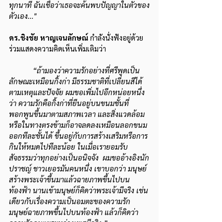
ทุกนาที ฉันเชื่อว่าเธอจะค้นพบปัญญาในตัวของ
ตัวเอง..."
ดร.ชิงชัย หาญเจนลักษณ์ 
กำลังนั่งฟังอยู่ด้วย 
ร่วมแสดงความคิดเห็นเพิ่มเติมว่า
“ถ้ามองว่าความรักอย่างที่ศรีพูดเป็น
ลักษณะเหมือนกิ้งก่า มีธรรมชาติที่เปลี่ยนสีได้
ตามเหตุและปัจจัย ผมขอเพิ่มไปอีกหน่อยหนึ่ง
ว่า ความรักคือกิ้งก่าที่ยืนอยู่บนขนมชั้นที่
พอกพูนขึ้นมาตามสภาพเวลา และสิ่งแวดล้อม 
หรือในทางตรงข้ามก็อาจลดลงเหมือนลอกขนม
ออกทีละชั้นได้ ขึ้นอยู่กับการสร้างเสริมหรือการ
กินให้หมดไปทีละน้อย ในเมื่อเรายอมรับ
สัจธรรมว่าทุกอย่างเป็นอนิจจัง  ผมขออ้างอิงนัก
ปราชญ์ ชาวเยอรมันคนหนึ่ง เขาบอกว่า มนุษย์
สร้างพระเจ้าขึ้นมาแล้วฉายภาพขึ้นไปบน
ท้องฟ้า นานเข้ามนุษย์ก็คิดว่าพระเจ้ามีจริง เช่น
เดียวกับเรื่องความเป็นอมตะของความรัก 
มนุษย์ฉายภาพขึ้นไปบนท้องฟ้า แล้วก็คิดว่า