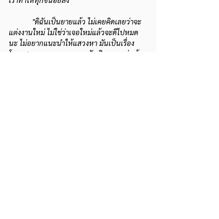
"ดิฉันเป็นยายแล้ว ไม่เคยคิดเลยว่าจะ
แต่งงานใหม่ ไม่ใช่ว่าเจอใหม่แล้วจะดีไปหมด
นะ ไม่อยากแนะนำให้แสวงหา มันเป็นเรื่อง
โอกาส ของเวลา ของความบังเอิญมากกว่า ถ้า
ไปแสวงหาอาจจะปรุงแต่งทำให้ผิดพลาดได้  ถ้า
เรามีความโหว่อยู่ข้างใน แล้วไปหาอะไรมา
ทดแทนความโหว่นั้น  ดิฉันไม่เห็นด้วย  เราต้อง
อยู่ได้ด้วยตัวเองอย่างมีความสุขก่อน เราจึงจะ
ไปพบกับคนอื่นที่เขาอยู่ได้ด้วยตัวเองอย่างมี
ความสุขเช่นกัน เราไม่มีอะไรคาดหวังเขา เขาก็
ไม่มีอะไรมาคาดหวังจากเรา แล้วเราจะสนุกกัน
มากกับชีวิต เผื่อแผ่ความสนุก ความสุขให้คน
อื่นได้มากด้วย เพราะเราไม่คาดหวังกัน ไม่ต้อง
สะสมอะไรกันแล้ว
"สิ่งที่ขาดไม่ได้เลยในชีวิตคู่คืออารมณ์
ขัน ขอฝากไว้เลย คุณจะรักใคร จะมีความ
สัมพันธ์กับใครก็แล้วแต่ ขอให้หัวเราะมีอารมณ์
ขันกันมากๆ ในความขัดแย้งดูดีๆ ก็น่ารักน่าขัน