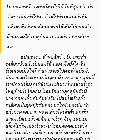
โมเมถอยหน้าถอยหลังมาไม่ได้ ในที่สุด บัวแก้ว
ค่อยๆ เดินเข้าไปหา อ้อมไปข้างหลังแล้วหัน
กลับมาดันก้นของโมเม ช่วยให้เดินให้ตรงแล้ว
ข้ามมาจนได้ เราดูกันสองคนแล้วอัศจรรย์มาก 
แต่!
แปลกนะ... สังคมสัตว์... โมเมจะทำ
เหมือนบัวแก้วเป็นสตรีชั้นสอง คือยังไง ฉัน
เรียกเธอเมื่อไรก็ได้ แต่เขาจะไปตามตัวเมียตัว
อื่นตามแต่ใจชอบ มาถึงจุดหนึ่ง เราเอาลูกสุนัขที่
เรานึกว่าเป็นลูกเจ้าโมเม แม่เขาเป็นหมาฝรั่งตัว
ใหญ่บ้านไม่ไกลกัน โมเมรักมากลูกสุนัขตัวนี้
มาก กอดปล้ำเล่นกันทั้งวัน ไม่สนใจบัวแก้ว
เหมือนเป็นผู้หญิงชั้นสอง อะไรทำนองนั้น บัว
แก้วจะหงอยมาก คอยแต่จะให้เจ้าตัวเล็กพ้น
สายตาโมเมแล้วจะกัดเอาจริงๆ จังๆ แบบแม่
เลี้ยงในนิทานยังไงยังงั้น โมเมต้องคอยระวัง
และวิ่งมาช่วยอยู่เรื่อย เวลามีช่างมาทำบ้านเรา
ผูกโมเมไว้ เพราะเขาทำท่าดุจนทุกคนกลัว บัว