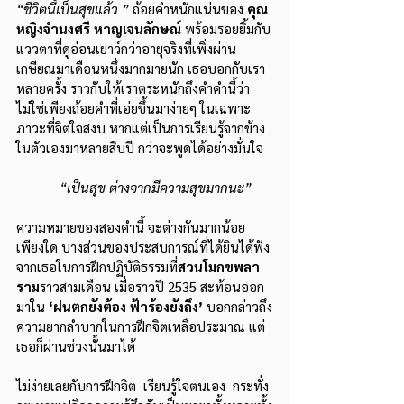
“ชีวิตนี้เป็นสุขแล้ว ”
 ถ้อยคำหนักแน่นของ
 คุณ
หญิงจำนงศรี หาญเจนลักษณ์
 พร้อมรอยยิ้มกับ
แววตาที่ดูอ่อนเยาว์กว่าอายุจริงที่เพิ่งผ่าน
เกษียณมาเดือนหนึ่งมากมายนัก เธอบอกกับเรา
หลายครั้ง ราวกับให้เราตระหนักถึงคำคำนี้ว่า 
ไม่ใช่เพียงถ้อยคำที่เอ่ยขึ้นมาง่ายๆ ในเฉพาะ
ภาวะที่จิตใจสงบ หากแต่เป็นการเรียนรู้จากข้าง
ในตัวเองมาหลายสิบปี กว่าจะพูดได้อย่างมั่นใจ
“เป็นสุข ต่างจากมีความสุขมากนะ”
ความหมายของสองคำนี้ จะต่างกันมากน้อย
เพียงใด บางส่วนของประสบการณ์ที่ได้ยินได้ฟัง
จากเธอในการฝึกปฏิบัติธรรมที่
สวนโมกขพลา
ราม
ราวสามเดือน เมื่อราวปี 2535 สะท้อนออก
มาใน 
‘ฝนตกยังต้อง ฟ้าร้องยังถึง’
 บอกกล่าวถึง
ความยากลำบากในการฝึกจิตเหลือประมาณ แต่
เธอก็ผ่านช่วงนั้นมาได้
ไม่ง่ายเลยกับการฝึกจิต  เรียนรู้ใจตนเอง  กระทั่ง