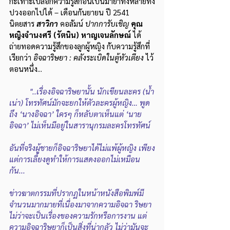
กะเทาะเปลือกความรู้สึกอันเป็นมายาทั้งหลายทั้ง
ปวงออกไปได้ – เดือนกันยายน ปี 2541 
นิตยสาร 
สาวิกา
คอลัมน์ 
ปากการับเชิญ
คุณ
หญิงจำนงศรี (รัตนิน) หาญเจนลักษณ์
 ได้
ถ่ายทอดความรู้สึกของลูกผู้หญิง กับความรู้สึกที่
เรียกว่า 
อิจฉาริษยา : คลังระเบิดในตู้หัวเตียง
 ไว้
ตอนหนึ่ง...
	"..เรื่องอิจฉาริษยานั้น นักเขียนละคร (น้ำ
เน่า) โทรทัศน์มักจะยกให้ตัวละครผู้หญิง… พูด
ถึง ‘นางอิจฉา’ ใครๆ ก็หลับตาเห็นแต่ ‘นาย
อิจฉา’ ไม่เห็นมีอยู่ในสารานุกรมละครโทรทัศน์
อันที่จริงผู้ชายก็อิจฉาริษยาได้ไม่แพ้ผู้หญิง เพียง
แต่การเลี้ยงดูทำให้การแสดงออกไม่เหมือน
กัน... 
ข่าวฆาตกรรมที่ปรากฏในหน้าหนังสือพิมพ์มี
จำนวนมากมายที่เนื่องมาจากความอิจฉา ริษยา 
ไม่ว่าจะเป็นเรื่องของความรักหรือการงาน แต่
ความอิจฉาริษยาก็เป็นสิ่งที่น่ากลัว ไม่ว่ามันจะ