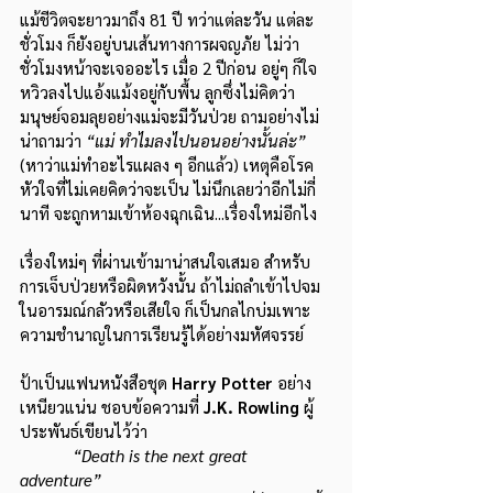
แม้ชีวิตจะยาวมาถึง 81 ปี ทว่าแต่ละวัน แต่ละ
ชั่วโมง ก็ยังอยู่บนเส้นทางการผจญภัย ไม่ว่า
ชั่วโมงหน้าจะเจออะไร เมื่อ 2 ปีก่อน อยู่ๆ ก็ใจ
หวิวลงไปแอ้งแม้งอยู่กับพื้น ลูกซึ่งไม่คิดว่า
มนุษย์จอมลุยอย่างแม่จะมีวันป่วย ถามอย่างไม่
น่าถามว่า 
“แม่ ทำไมลงไปนอนอย่างนั้นล่ะ” 
(หาว่าแม่ทำอะไรแผลง ๆ อีกแล้ว) เหตุคือโรค
หัวใจที่ไม่เคยคิดว่าจะเป็น ไม่นึกเลยว่าอีกไม่กี่
นาที จะถูกหามเข้าห้องฉุกเฉิน...เรื่องใหม่อีกไง
เรื่องใหม่ๆ ที่ผ่านเข้ามาน่าสนใจเสมอ สำหรับ
การเจ็บป่วยหรือผิดหวังนั้น ถ้าไม่ถลำเข้าไปจม
ในอารมณ์กลัวหรือเสียใจ ก็เป็นกลไกบ่มเพาะ
ความชำนาญในการเรียนรู้ได้อย่างมหัศจรรย์
ป้าเป็นแฟนหนังสือชุด 
Harry Potter 
อย่าง
เหนียวแน่น ชอบข้อความที่ 
J.K. Rowling 
ผู้
ประพันธ์เขียนไว้ว่า
“Death is the next great 
adventure”