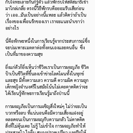
กับใจทะเลาะกันก็รู้ตัว แล้วพักรบให้สติสมาธิเข้า
มาไกล่เกลี่ย ตรงนี้วิธีพักรบคือยอมรับเสียก่อน
ว่า เออ...มันเป็นอย่างนี้แหละ แล้วคิดว่าถ้าเป็น
เรื่องของเพื่อนรักของเรา เราจะแนะนำเขาว่า
อย่างไร
นี่คือทักษะหนึ่งในการเรียนรู้จากประสบการณ์ซึ่ง
จะบ่มเพาะเมตตาต่อทั้งตนเองและคนอื่น  ซึ่ง
เป็นที่มาของความสุข
ยิ่งแก่ตัวก็ยิ่งเห็นว่าชีวิตเราเป็นการผจญภัย ชีวิต
ป้าเป็นชีวิตที่ขึ้นลงเข้าข่ายโลดโผนทั้งในทุกข์
และสุข มีทั้งความเลว ความดี ความผิด ความถูก 
เด็กหญิงจำนงศรีในสมัยโน้นไม่เคยคาดคิดว่าจะ
ได้เรียนรู้ทักษะการเรียนรู้มาถึงป่านนี้
การผจญภัยเป็นการเผชิญสิ่งใหม่ๆ ไม่ว่าจะเป็น
บวกหรือลบ ที่แน่นอนคือมีความเสี่ยงแฝงอยู่ 
ตลอดจนเป็นการผจญกับความกลัว ไม่คาดคิด 
สิ่งที่ไม่คุ้นเคย ไม่รู้ ไม่เข้าใจ การผจญภัยทำให้
ประสาทไว ใจตื่น สมองปราดเปรียว และฝึกให้