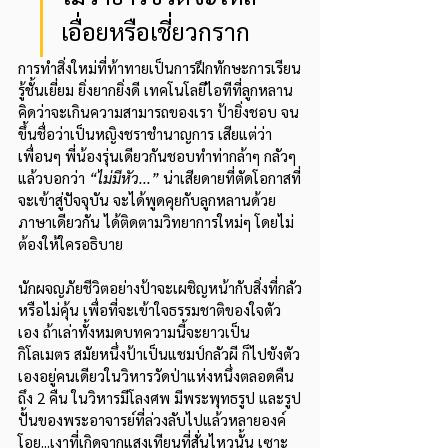
เอื่อยหรือเชี่ยวกราก   
การทำสิ่งใหม่ที่ท้าทายเป็นการฝึกทักษะการเรียน
รู้ชั้นเยี่ยม ยิ่งยากยิ่งดี เทคโนโลยีไอทีที่ลูกหลาน
คิดว่าจะเกินความสามารถของเรา ป้ายิ่งชอบ จน
ขึ้นชื่อว่าเป็นหญิงชราชำนาญการ เสียแต่ว่า
เพื่อนๆ พี่น้องรุ่นเดียวกันชอบทำท่ากล้าๆ กลัวๆ 
แล้วบอกว่า 
“ไม่มีหัว...”
 น่าเสียดายที่ตัดโอกาสที่
จะเข้าสู่ปัจจุบัน จะได้พูดคุยกับลูกหลานด้วย
ภาษาเดียวกัน ได้ติดตามวิทยาการใหม่ๆ โดยไม่
ต้องให้ใครอธิบาย
นักผจญภัยชีวิตอย่างป้าจะเผชิญหน้ากับสิ่งที่กลัว
หรือไม่คุ้น เพื่อที่จะเข้าใจธรรมชาติของใจตัว
เอง ถ้าเล่าทั้งหมดบทความนี้จะยาวเป็น
กิโลเมตร สมัยหนึ่งป้าเป็นแชมป์กลัวผี ก็ไปขังตัว
เองอยู่คนเดียวในวิหารวัดป่าแห่งหนึ่งตลอดคืน
ถึง 2 คืน ในวิหารมีโลงศพ มีพระพุทธรูป และรูป
ปั้นของพระอาจารย์ที่ล่วงลับไปแล้วหลายองค์ 
โอย...เงาที่เกิดจากแสงเทียนที่สั่นไหวนั้น เซาะ