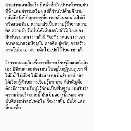
ประสาทเอาเสียจริง มิหนำซ้ำยังเป็นหน้าพายุฝน
ที่ฟ้าแลบคำรามครืนๆ แต่ก็ผ่านไปด้วยดี หาย
กลัวผีไปได้ ปัญหาอยู่ที่ความกลัวน่ะค่ะ ไม่ใช่ผี
หรือแสงเทียน ความกลัวเป็นความรู้สึกจากความ
คิด ความจำ วันนั้นได้เห็นเลยไปถึงใยโยงของ
มันกับอนาคต เรากลัวผี 
“จะ”
 มาหลอก เราเอา
อนาคตมาสวมปัจจุบัน คาดคิด ขู่ขวัญ การสร้าง
ภาพในใจ เอาความคิดไปแปะไว้กับความกลัว
วีรกรรมผจญภัยเพื่อการศึกษาเรียนรู้จิตและใจตัว
เอง มีอีกหลายอย่าง เช่น ไปอยู่ในกุฏิบนภูเขา ที่
ไม่มีน้ำไม่มีไฟ ไม่มีส้วม นานเป็นสัปดาห์ ฯลฯ 
ได้เรียนรู้ทักษะการเรียนรู้มากมาย ที่สำคัญคือ
ต้องมีการยอมรับปูไว้ก่อนเป็นพื้นฐาน ยอมรับว่า
ความเป็นจริงขณะนี้ มันเป็นอย่างนี้แหละ จาก
นั้นคิดจะทำอะไรต่อไป ก็จะง่ายขึ้น มั่นใจ และ
มั่นคงขึ้น