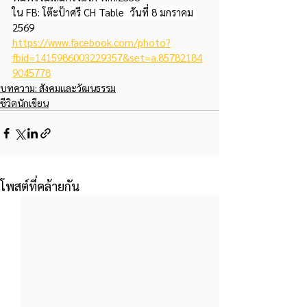
ใน FB: โต๊ะป้าศรี CH Table  วันที่ 8 มกราคม 
2569
https://www.facebook.com/photo?
fbid=1415986003229357&set=a.85782184
9045778
บทความ: สังคมและวัฒนธรรม
ชีวิตนักเขียน
โพสต์ที่คล้ายกัน