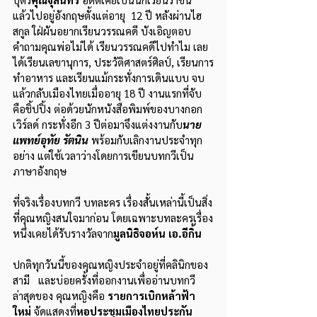
แล้วไปอยู่อังกฤษตั้งแต่อายุ  12 ปี หลังผ่านไฮ
สกูล ใฝ่ผันอยากเรียนวรรณคดี บังเอิญตอบ
คำถามคุณพ่อไม่ได้ เรียนวรรณคดีไปทำไม เลย
ได้เรียนเลขานุการ, ประวัติศาสตร์ศิลป์, เรียนการ
ทำอาหาร และเรียนแม้กระทั่งการเดินแบบ จบ
แล้วกลับเมืองไทยเมื่ออายุ 18 ปี งานแรกที่จับ
คือชิ้ปปิ้ง ต่อด้วยนักหนังสือพิมพ์ของบางกอก
เวิร์ลด์ กระทั่งอีก 3 ปีต่อมาจึงแต่งงานกับ
นาย
แพทย์อุทัย รัตนิน
พร้อมกับเลิกงานประจำทุก
อย่าง แต่ใช้เวลาว่างโดยการเขียนบทกวีเป็น
ภาษาอังกฤษ
ที่จริงเรื่องบทกวี บทละคร เรื่องสั้นเหล่านี้เป็นสิ่ง
ที่คุณหญิงสนใจมาก่อน โดยเฉพาะบทละครเรื่อง
หนึ่งเคยได้รับรางวัลจาก
มูลนิธิจอห์น เอ.อีกิ้น
ปกติทุกวันนี้ของคุณหญิงประจำอยู่ที่คลินิกของ
สามี   และบ่อยครั้งที่ออกงานเพื่ออ่านบทกวี 
ล่าสุดของ คุณหญิงคือ 
รายการเบิกหล้าฟ้า
ใหม่
 จัดแสดงที่
หอประชุมเมืองไทยประกัน