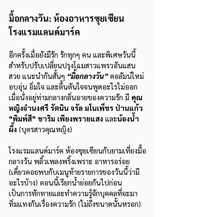
มื้อกลางวัน: ห้องอาหารซุยเซียน 
โรงแรมแลนด์มาร์ค
อีกครั้งเมื่อยังมีรัก รักทุกๆ คน และพิเศษวันนี้ 
สำหรับปรับเปลี่ยนปรุงโฉมสาวแพรวอันแสน
สวย แนะนำกันสั้นๆ 
“มื้อกลางวัน”
คอลัมน์ใหม่ 
อบอุ่น อิ่มใจ และตื้นตันใจจนพูดอะไรไม่ออก 
เมื่อนั่งอยู่ท่ามกลางกลิ่นอายของความรัก มี 
คุณ
หญิงจำนงศรี รัตนิน จรัล มโนเพ็ชร ป่านแก้ว 
“พิมพ์สี” ชาริม เพียงพรายแสง 
และ
น้องน้ำ
ผึ้ง
 (บุตรสาวคุณหญิง)
โรงแรมแลนด์มาร์ค ห้องซุยเซียนกับยามเที่ยงมื้อ
กลางวัน พลิ้วเพลงพริ้งเพราะ อาหารอร่อย 
(เดี๋ยวคอยพบกับเมนูท้ายรายการของวันนี้ว่ามี
อะไรบ้าง) ตอนนี้เรียกน้ำย่อยกันไปก่อน 
เป็นการทักทายและทำความรู้จักบุคคลที่จะมา
ทิ่มแทงกันเรื่องความรัก (ไม่ถึงขนาดนั้นหรอก)