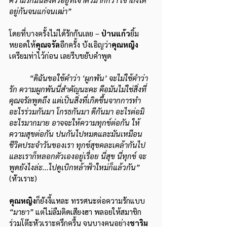
อยู่กันจนแก่จนเฒ่า”
โดยที่บางครั้งไม่ได้รักกันเลย – 
ป่านแก้ว
ยิ้ม
หยอดให้
คุณจรัล
อีกครั้ง บังเอิญว่า
คุณหญิง
เตรียมท่าไว้ก่อน เลยรีบขยับคำพูด
“ดิฉันขอใช้คำว่า ‘ผูกพัน’ จะไม่ใช้คำว่า
รัก ความผูกพันนี่สำคัญนะคะ คือมันไม่ใช่สิ่งที่
คุณจรัลพูดถึง แต่เป็นสิ่งที่เกิดขึ้นจากการทำ
อะไรร่วมกันมา โกรธกันมา ดีกันมา อะไรต่อมิ
อะไรมากมาย อาจจะให้ความทุกข์ต่อกัน ให้
ความสุขต่อกัน ปนกันไปหมดและมันเหมือน
ชีวิตประจำวันของเรา ทุกข์สุขคละเคล้ากันไป 
และเราก็หลอกตัวเองอยู่เรื่อย นี่สุข นี่ทุกข์ จะ
พูดยังไงล่ะ...ไปดูเบิกหล้าฟ้าใหม่ก็แล้วกัน” 
(หัวเราะ)
คุณหญิง
ก็ยังงี้แหละ ทรรศนะต่อความรักแบบ 
“มายา” 
แต่ไม่ลืมติดเสียงฮา พลอยให้สมาชิก
ร่วมโต๊ะหัวเราะครึกครื้น จนบางคนอย่าง
ชาริม