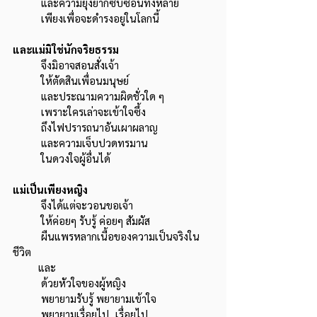
	และความยุ่งยากซับซ้อนทั้งหลาย
	เพียงเพื่อจะดำรงอยู่ในโลกนี้
และแม่มิใช่นักจริยธรรม
	จึงมิอาจสอนสั่งเจ้า
	ให้ตัดสินเพื่อนมนุษย์
	และประณามความผิดชั่วใด ๆ
	เพราะใครเล่าจะเข้าใจซึ้ง
	ถึงไฟปรารถนาอันเผาผลาญ
	และความเจ็บปวดทรมาน
	ในดวงใจผู้อื่นได้
แม่เป็นเพียงหญิง
	จึงได้แต่จะวอนขอเจ้า
	ให้ค่อยๆ รับรู้ ค่อยๆ สัมผัส
	ผืนแพรหลากเนื้อของความเป็นจริงใน
ชีวิต
         และ
	ด้วยหัวใจของผู้หญิง
	พยายามรับรู้ พยายามเข้าใจ
	พยายามเรื่อยไป...เรื่อยไป