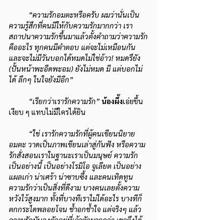
“ความรักอมตะหรือครับ ผมว่านั่นเป็น
ความรู้สึกที่คนมีให้กับความรักมากกว่า เรา
สถาปนาความรักขึ้นมาแล้วตั้งคำถามว่าความรัก
คืออะไร ทุกคนมีคำตอบ แต่จะไม่เหมือนกัน 
และจะไม่มีวันบอกได้หมดไม่ใช่อ้าว! หมดรึยัง 
(ปั้นหน้าพะอืดพะอม) ยังไม่หมด มี แต่บอกไม่
ได้ ลึกๆ ในใจยังมีอีก” 
“เรียกว่าเรารักความรัก”
น้องผึ้ง
เอ่ยขึ้น
เงียบ ๆ แทบไม่มีใครได้ยิน
“ใช่ เรารักความรักที่ผู้คนเขียนนิยาย
อมตะ วาดเป็นภาพเขียนเล่าสู่กันฟัง หรือความ
รักสั่งสอนเราในฐานะเราเป็นมนุษย์ ความรัก
เป็นอย่างนี้ เป็นอย่างโรมิโอ จูเลียต เป็นอย่าง
แผลเก่า น่าเศร้า น่าซาบซึ้ง และคนเทิดทูน
ความรักว่าเป็นสิ่งที่ดีงาม บางคนเลยตั้งความ
หวังไว้สูงมาก ทั้งที่บางทีเราไม่ได้อะไร บางทีก็
ตกกระไดพลอยโจน ช้ำอกช้ำใจ แต่จริงๆ แล้ว 
ความรักมันลงตัวอยู่ที่เจ้าตัวมากกว่า เขาถึงได้