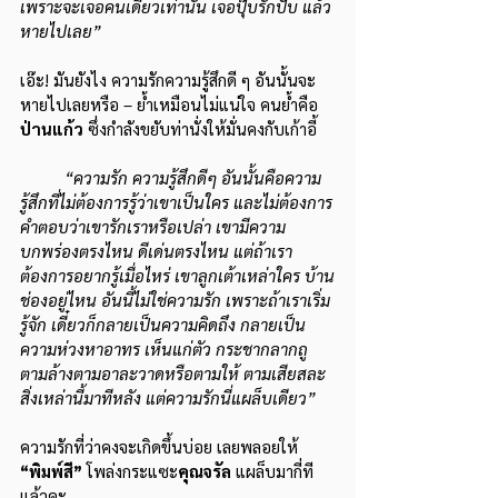
เพราะจะเจอคนเดียวเท่านั้น เจอปุ๊บรักปั๊บ แล้ว
หายไปเลย”
เอ๊ะ! มันยังไง ความรักความรู้สึกดี ๆ อันนั้นจะ
หายไปเลยหรือ – ย้ำเหมือนไม่แน่ใจ คนย้ำคือ
ป่านแก้ว 
ซึ่งกำลังขยับท่านั่งให้มั่นคงกับเก้าอี้
“ความรัก ความรู้สึกดีๆ อันนั้นคือความ
รู้สึกที่ไม่ต้องการรู้ว่าเขาเป็นใคร และไม่ต้องการ
คำตอบว่าเขารักเราหรือเปล่า เขามีความ
บกพร่องตรงไหน ดีเด่นตรงไหน แต่ถ้าเรา
ต้องการอยากรู้เมื่อไหร่ เขาลูกเต้าเหล่าใคร บ้าน
ช่องอยู่ไหน อันนี้ไม่ใช่ความรัก เพราะถ้าเราเริ่ม
รู้จัก เดี๋ยวก็กลายเป็นความคิดถึง กลายเป็น
ความห่วงหาอาทร เห็นแก่ตัว กระชากลากถู 
ตามล้างตามอาละวาดหรือตามให้ ตามเสียสละ 
สิ่งเหล่านี้มาทีหลัง แต่ความรักนี่แผล็บเดียว”
ความรักที่ว่าคงจะเกิดขึ้นบ่อย เลยพลอยให้ 
“พิมพ์สี” 
โพล่งกระแซะ
คุณจรัล
 แผล็บมากี่ที
แล้วคะ