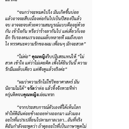
“จนกว่าจะหมดไปไง มันเกิดขึ้นบ่อย 
แล้วอาจจะสืบเนื่องต่อกันไปเป็นปีสองปีแล้ว
จบ อาจจะจบด้วยความสมบูรณ์แบบคืออยู่ด้วย
กัน เข้าใจกัน หรือว่าร้างลากันไป แต่เดี๋ยวก็เจอ
อีก รับรองคนเราเจอแผล็บหลายที ผมถึงบอก
ไง ทรรศนะความรักของผม เพื่อนๆ มักจะสวด”
“ไม่ค่ะ”
คุณหญิง
รีบปฏิเสธแทนให้ 
“ไม่
สวด เข้าใจ แต่ว่าไม่เคยคิด เพิ่งได้ยินวันนี้ ความ
รักมีแผล็บเดียว แต่ฟังดูแล้วจริงค่ะ”
“ผมว่าความรักไม่ใช่วิทยาศาสตร์ มัน
นิยามไม่ได้” 
จรัล
ว่าต่อ แล้วทิ้งจังหวะทีท่า
ครุ่นคิดจน
คุณหญิง
เอ่ยแทรก
“จากประสบการณ์ตัวเองที่ได้เห็นโลก 
ทำให้ดิฉันค่อยข้างถอยห่างออกมา แล้วมอง
อะไรที่แปรเปลี่ยนไปตามกาลเวลา...อันที่จริง
ดิฉันกำลังจะพูดว่า ถ้าคุยอะไรที่เป็นภาษาพูดไม่