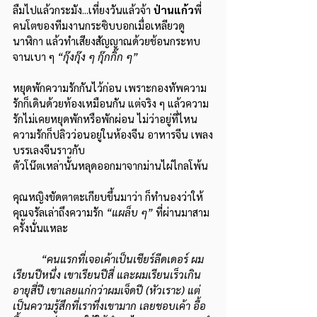
ลืมไปแล้วกระมัง...เที่ยงวันแล้วจ้า 
ป่านแก้ว
พี่
คนโตของทีมงานกระซิบบอกเมื่อเหลียวดู
นาฬิกา แล้วทำเสียงสัญญาณด้วยช้อนกระทบ
จานเบา ๆ 
“กุ๊งกุ๊ง ๆ กุ๊กกิ๊ก ๆ”
หยุดพักความรักกันไว้ก่อน เพราะกองทัพความ
รักก็เดินด้วยท้องเหมือนกัน แต่จริง ๆ แล้วความ
รักไม่เคยหยุดพักหรือพักผ่อน ไม่ว่าอยู่ที่ไหน 
ความรักก็ปลิวว่อนอยู่ในห้องจีน อาหารจีน เพลง
บรรเลงจีนราวกับ
ตัวโน๊ตเหล่านั้นหลุดออกมาจากม่านไผ่ไกลโพ้น
คุณหญิงขัดตาตะเกียบขึ้นมาว่า ก็ทำนองว่าให้
คุณจรัลเล่าถึงความรัก 
“แผล็บ ๆ”
 ที่ผ่านมาสาม
ครั้งนั่นแหละ
“คนแรกที่เจอเค้าเป็นเชียร์ลีดเดอร์ ผม
เรียนปีหนึ่ง เขาเรียนปีสี่ และผมเรียนเร็วเกิน
อายุสี่ปี เขาเลยแก่กว่าผมเจ็ดปี (หัวเราะ) แต่
เป็นความรู้สึกที่เราทึ่งเขามาก เลยชอบเค้า อื้อ