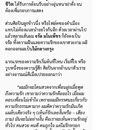
ชีวิต
 ได้รับการต้อนรับอย่างอุ่นหนาฝาคั่ง จน
ต้องเพิ่มรอบการแสดง
ส่วนศิลปินลูกข้าวนึ่ง หรือโฟล์คซองคำเมือง 
แทบไม่ต้องแนะนำอะไรกันอีก ด้วยเวลาผ่านไป
แล้วหลายเส้นผม 
จรัล มโนเพ็ชร 
ก็ยังคงเป็น
จรัล ทั้งความฝันและความรักของเขาสวยงาม ผลิ
ดอกออกผลเป็น
ไม้กลางกรุง
ฉากแรกของความรักเริ่มต้นที่ไหน เริ่มที่ใจ หรือ
วูบหนึ่งของความรู้สึก ศิลปินจากล้านนาหัวเราะ
อย่างอารมณ์ดีเมื่อเปรยออกมาว่า
“ผมมักจะโดนสวดจากเพื่อนฝูงเมื่อพูด
ถึงความรัก เขาถามว่าความรักคืออะไร เมื่อผม
ตอบเพื่อนไม่เข้าใจ เพราะผมมีทรรศนะเกี่ยวกับ
ความรักธรรมดามาก ผมคิดว่าความรักมันเกิด
แผล็บเดียวจริง ๆ (เห็นก็รักเลยงั้นหรือ – เสียง
ถาม) มันจะไม่อย่างงั้น คือเราจะเห็นความรักอยู่
ทั่วไป คนสวย คนดี คนถูกใจ แต่ไม่รักหรอก 