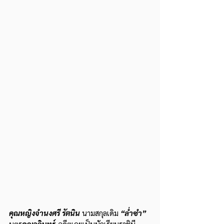
คุณหญิงจำนงศรี รัตนิน 
นามสกุลเดิม 
“ล่ำซำ”
บุตร
คุณจุลินทร์ 
อดีตเคยเป็นนักเรียนราชินี 