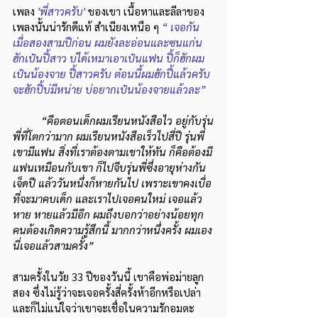
เพลง 
'พี่สาวครับ'
ของเขา เนื้อหาและลีลาของ
เพลงนั้นน่ารักดีแท้ สำเนียงเหนือ ๆ 
“ เจอกัน
เมื่อสองสามปีก่อน ผมยังละอ่อนและซนแก่น 
ฮักเป๋นปี้สาว บ่ได้เหมาเอาเป๋นแฟน ปี้ก็ฮักผม
เป๋นน้องจาย ปี้สาวครับ ต๋อนนี้ผมฮักปี้แล้วครับ 
จะฮักปี้บ่มีหน่าย บ่อยากเป๋นน้องจายแล้วละ” 
“คือตอนเด็กผมเรียนหนังสือไว อยู่กับรุ่น
พี่ที่โตกว่ามาก ผมเรียนหนังสือเร็วไปสี่ปี รุ่นพี่
เขามีแฟน สิ่งที่เราต้องตามเขาให้ทัน ก็คือต้องมี
แฟนเหมือนกับเขา ก็ไปจีบรุ่นพี่ซึ่งอายุห่างกัน
เจ็ดปี แล้ววันหนึ่งก็หายกันไป เพราะเขาคงเบื่อ
ที่จะมาคบเด็ก และเราไปเจอคนใหม่ เจอแล้ว
หาย หายแล้วมีอีก ผมถึงบอกว่าอย่างน้อยทุก
คนต้องเกิดความรู้สึกนี้ มากกว่าหนึ่งครั้ง ผมเอง
นี่เจอแล้วสามครั้ง”
สามครั้งในวัย 33 ปีของวันนี้ เขาคือพ่อม่ายลูก
สอง ซึ่งไม่รู้ว่าจะเจอครั้งสี่ครั้งห้าอีกหรือเปล่า 
และก็ไม่แน่ใจว่าเขาจะเชื่อในความรักอมตะ