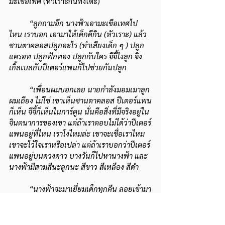
มะเขือเทศ 
(หัวเราะกันทั้งโต๊ะ) 
“ลูกถามอีก นางฟ้าเอามะเขือเทศไป
ไหน เราบอก เอามาให้เด็กดีกิน (หัวเราะ) แล้ว
ซานตาคลอสปลูกอะไร (ทำเสียงเด็ก ๆ ) ปลูก
แครอท ปลูกฟักทอง ปลูกกับใคร จีจี้ไงลูก จิง
เกิ้ลเบลกับปีเตอร์แพนก็ไปช่วยกันปลูก
“เพื่อนผมบอกเลย นายกำลังมอมเมาลูก 
ผมเถียง ไม่ใช่ เขาเห็นซานตาคลอส ปีเตอร์แพน
ก็เห็น จีจี้ก็เห็นในการ์ตูน นั่นคือสิ่งที่มีจริงอยู่ใน
จินตนาการของเขา แต่ถ้าเราตอบไม่ได้ว่าปีเตอร์
แพนอยู่ที่ไหน เราโง่ไหมล่ะ เขาจะเชื่อเราไหม 
เขาจะไว้ใจเราหรือเปล่า แต่ถ้าเราบอกว่าปีเตอร์
แพนอยู่บนดวงดาว บางวันก็ไปหานางฟ้า และ
นางฟ้ามีสามสีนะลูกนะ สีขาว สีเหลือง สีดำ
“นางฟ้าจะมาเยี่ยมเด็กทุกคืน ลอยเข้ามา
ทางหน้าต่าง เด็กคนไหนหลับแล้วก็จะมาหอม
แก้ม แล้วไปบ้านอื่น แต่ถ้าเด็กคนไหนดื้อ 
นางฟ้าจะมายืนดูแล้วจดชื่อ ไม่หอมแก้ม และ