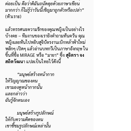
ค่อยเป็น คือว่าดิฉันถนัดคุยด้วยภาษาเขียน
มากกว่า ก็ไม่รู้ว่าวันนี้เชิญมาถูกตัวหรือเปล่า” 
(หัวเราะ)
แล้วทรรศนะความรักของคุณหญิงเป็นอย่างไร
บ้างคะ – ทีมงานของเรายิงคำถามทันควัน คุณ
หญิงเลยหันไปหยิบสูจิบัตรงาน
เบิกหล้าฟ้าใหม่ 
พลิกๆ เปิดๆ แล้วอ่านบทกวีเป็นภาษาอังกฤษ ใน
ชิ้นที่ชื่อ MIRAGE หรือ “มายา” ซึ่ง 
สุจิตรา จง
สถิตวัฒน
า แปลเป็นไทยไว้ดังนี้
“มนุษย์สร้างหน้ากาก
ให้วิญญาณของตน
เขามองดูหน้ากากนั้น
และกล่าวว่า
ฉันรู้จักตนเอง
	มนุษย์สร้างรูปลักษณ์
ให้กับความคิดของตน
เขาชี้ชมรูปลักษณ์เหล่านั้น