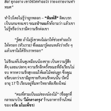
ฮื้อ! ทุกอย่าง เขาใช้ให้ทำอะไร รายงงรายงานทำ
หมด”
ทำไปโดยไม่รู้ว่าถูกหลอก – 
“พิมพ์สี”
 ติดเบรก
เป็นนกแซงแซว ขณะ
ป่านแก้ว
ก็ถามว่า แล้วเขา
ไม่รู้หรือว่าเรามีความรักต่อเขา
“รู้ฮะ ถ้าไม่รู้เขาคงไม่มาให้ช่วยทำอะไร
ให้หรอก (หัวเราะ) ซึ่งผมมารู้ตอนหลังว่าจริง ๆ 
แล้วเขาไม่ได้รักเราหรอก”
ไม่รักแต่ก็เอ็นดูเหมือนน้องชาย เป็นความรู้สึก
ดีๆ และแปลกๆ ความรักอีกครั้งขณะที่ยังเรียนไม่
จบ หากความรักสุกงอมให้ผลไม้หล่นลูก ซึ่งคุณ
จรัลบอกว่าเขามีลูกชายกับคนรักคนนั้น บัดนี้
อายุ 17 ปี เรียนอยู่ที่มหาวิทยาลัยเชียงใหม่
“คนที่สามเป็นแม่ของน้องไม้” 
(ชื่อลูกที่
กลายมาเป็น 
'ไม้กลางกรุง'
 ร้านอาหารร้านใหม่
ของ 
จรัล มโนเพ็ชร
)