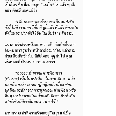
เป็นใคร ซึ่งเมื่อผ่านจุด 
“แผล็บ”
 ไปแล้ว ทุกสิ่ง
อย่างก็จะดีหมดแม้ว่า
“เพื่อนจะมาพูดเข้าหู เขาเป็นคนยังงั้น 
ยังงี้ ไม่ดี เราบอก โอ๊ย ดี ถูกแล้ว ดีแล้ว ต้องเป็น
ยังงี้แหละ ปากจัดรึ โอ๊ย ไม่เป็นไร” (หัวเราะ)
แน่นอนว่าส่วนหนึ่งของความรัก ก่อเกิดขึ้นจาก
จินตนาการ รูปร่างหน้าตาต้องมาก่อน แล้วตาม
ด้วยเบื้องลึกข้างใน นิสัยใจคอ ดูๆ กันไป 
คุณ
จรัล
บอกถึงจินตนาการของเขาว่า
“อาจจะเห็นจากแฟนเพื่อนเรา  
(หัวเราะ) เห็นในหนังสือ   ในภาพเขียน   แล้ว
บอกตัวเองว่า เราชอบผู้หญิงอย่างนี้นะ ชอบ
บุคลิกและลีลาจากการพูดของแฟนเพื่อน หรือ
อื่นๆ มาประมวลกันแล้วลงตัวที่เขา เกินห้าสิบ
เปอร์เซ็นต์ที่เราจินตนาการเอาไว้ ”
นานตราบเท่าที่ความรักจะอยู่กับเรา แต่เมื่อ