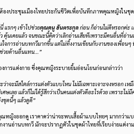
้องประชุมเมืองไทยประกันชีวิตเพื่อบันทึกภาพคุณหญิงในชุดผ้
นี่ แรกๆ เข้าไปช่วย
คุณดนู ฮันตระกูล 
ก่อน ก็อ่านไม่ดีหรอกค่ะ
แล้ว คุ้นเคยแล้ว จนขณะนี้คิดว่าเลิกอ่านเสียทีเพราะมีคนอื่นที่อ่
่มสนใจการอ่านบทกวีมากขึ้น แต่ไม่ทิ้งงานเขียนกับงานของเพื่อนๆ 
ช่วยด้านอื่นแทน...”
่องการแต่งกาย ซึ่งคุณหญิงระบายยิ้มอ่อนโยนก่อนกล่าวว่า
ยนะว่าจะมีสไตล์การแต่งตัวแบบไหน ไม่มีเฉพาะเจาะจงหรอก เหมื
เศษเลย แล้วก็ไม่ได้รู้สึกว่าเป็นคนแต่งตัวดีอะไรด้วย เพราะไม่มี
่งชุดนี้ๆ แล้วดูดี”
ของคุณหญิงออกดู เราคาดว่าน่าจะพบเสื้อผ้าแบบไทยๆ มากกว่าแบ
อกงานอ่านบทกวี มักจะปรากฏตัวในชุดผ้าไทยที่เรียบง่ายแต่งา