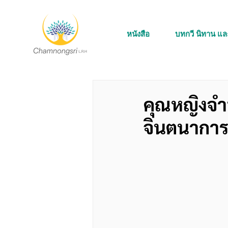
หนังสือ
บทกวี นิทาน แ
คุณหญิงจำน
จินตนากา