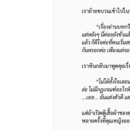
เราย้ายขบวนเข้าไปในห
“เรื่องอ่านบทกวี
แต่หลังๆ นี่ค่อยยังชั่ว
แล้ว ก็ดีใจค่ะที่คนเริ
กันหรอกค่ะ เพียงแต่จะ
เราหันกลับมาพูดคุยเรื
“ไม่ได้ตั้งใจเล
ล่ะ ไม่มีกฎเกณฑ์อะไรพิ
...เออ... ฉันแต่งตัวดี แต
แต่ถ้าเปิดตู้เสื้อผ้า
หลายครั้งที่คุณหญิงอ