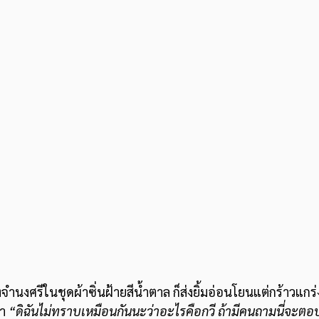
งจำนงศรีในชุดผ้าซิ่นฝ้ายสีน้ำตาล ก็ส่งยิ้มอ่อนโยนแต่กร้าวแก
า 
“ดิฉันไม่ทราบเหมือนกันนะว่าอะไรคือกวี ถ้ามีคนถามนี่จะตอบไ