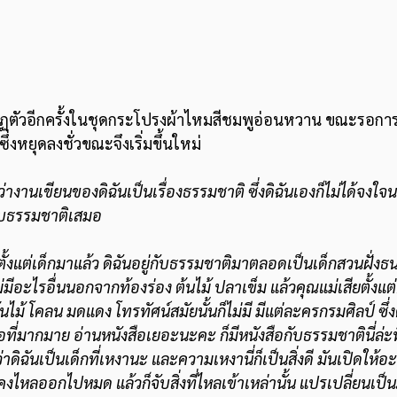
ฏตัวอีกครั้งในชุดกระโปรงผ้าไหมสีชมพูอ่อนหวาน ขณะรอการจ
่งหยุดลงชั่วขณะจึงเริ่มขึ้นใหม่
งานเขียนของดิฉันเป็นเรื่องธรรมชาติ ซึ่งดิฉันเองก็ไม่ได้จงใ
กับธรรมชาติเสมอ
ม่มีอะไรอื่นนอกจากท้องร่อง ต้นไม้ ปลาเข็ม แล้วคุณแม่เสียตั้งแต่
นไม้ โคลน มดแดง โทรทัศน์สมัยนั้นก็ไม่มี มีแต่ละครกรมศิลป์ ซึ่ง
ือที่มากมาย อ่านหนังสือเยอะนะคะ ก็มีหนังสือกับธรรมชาตินี่ล่ะที
็คงไหลออกไปหมด แล้วก็จับสิ่งที่ไหลเข้าเหล่านั้น แปรเปลี่ยนเป็