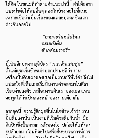
ได้คิด ในขณะที่ทำตามคำแนะนำนี้   ทำให้อยาก
แนะนำต่อให้คนอื่นๆ ลองกันบ้าง จะไม่ชี้แนะ 
เพราะเชื่อว่าเป็นเรื่องของแต่ละบุคคลซึ่งแตก
ต่างกันออกไป            
“ยามตะวันหลับใหล
         ทะเลยังตื่น
         ขับกล่อมราตรี”
นี้เป็นอีกบทจากสูจิบัตร 
“เวลาอันแสนสุข”
ตั้งแต่แรกเริ่มข้าพเจ้าบอก
ปานชลี
ว่า งาน
เครื่องปั้นดินเผาของเธอเป็นงานกวีที่ไร้คำ จึงไม่
แปลกใจที่เห็นเธอเริ่มปั้นงานคำออกมาในลีลา
เรียบง่ายลงตัว เหมือนงานดินเผาของเธอ แทบ
จะพูดได้ว่าเป็นสองหน้าของงานเดียวกัน
จากจุดนี้  ความรู้สึกผุดขึ้นในใจข้าพเจ้าว่า งาน
ปั้นดินเผานั้น เป็นงานที่เริ่มด้วยดินกับน้ำ  มือ
ศิลปินซึ่งปั้นตามการสั่งของใจ  ปล่อยให้แห้งคง
รูปด้วยลม  ก่อนที่จะไปเสร็จสิ้นขบวนการที่การ