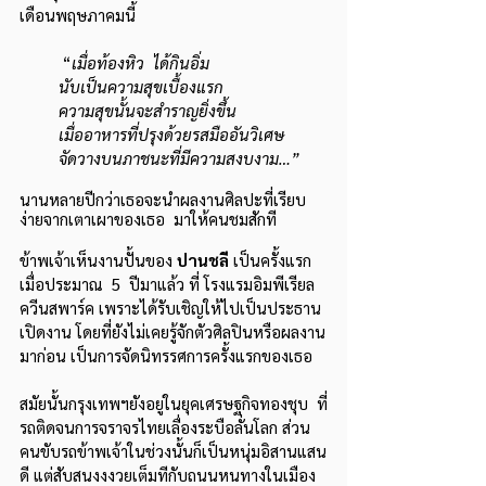
เดือนพฤษภาคมนี้ 
          “
เมื่อท้องหิว  ได้กินอิ่ม
         นับเป็นความสุขเบื้องแรก
ความสุขนั้นจะสำราญยิ่งขึ้น
         เมื่ออาหารที่ปรุงด้วยรสมืออันวิเศษ
         จัดวางบนภาชนะที่มีความสงบงาม…”
นานหลายปีกว่าเธอจะนำผลงานศิลปะที่เรียบ
ง่ายจากเตาเผาของเธอ  มาให้คนชมสักที
ข้าพเจ้าเห็นงานปั้นของ 
ปานชลี 
เป็นครั้งแรก  
เมื่อประมาณ  5  ปีมาแล้ว ที่ โรงแรมอิมพีเรียล
ควีนสพาร์ค เพราะได้รับเชิญให้ไปเป็นประธาน
เปิดงาน โดยที่ยังไม่เคยรู้จักตัวศิลปินหรือผลงาน
มาก่อน เป็นการจัดนิทรรศการครั้งแรกของเธอ 
สมัยนั้นกรุงเทพฯยังอยู่ในยุคเศรษฐกิจทองชุบ  ที่
รถติดจนการจราจรไทยเลื่องระบือลั่นโลก ส่วน
คนขับรถข้าพเจ้าในช่วงนั้นก็เป็นหนุ่มอิสานแสน
ดี แต่สับสนงงงวยเต็มทีกับถนนหนทางในเมือง