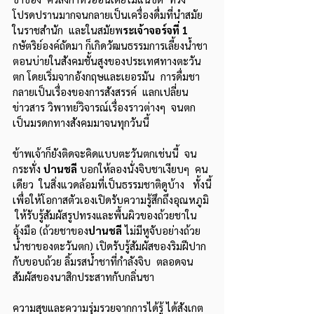
โปรดปรานมากจนกลายเป็นเครื่องดื่มที่นำสมัย
ในราชสำนัก  และในสมัยพ
ระเจ้าจอร์จที่ 1
กษัตริย์องค์ถัดมา ก็เกิดวัฒนธรรมการเลี้ยงน้ำชา
ตอนบ่ายในสังคมชั้นสูงของประเทศทางตะวัน
ตก โดยเริ่มจากอังกฤษและเยอรมัน  การดื่มชา
กลายเป็นเรื่องของการสังสรรค์  แลกเปลี่ยน
ข่าวสาร วิพาทย์วิจารณ์เรื่องราวต่างๆ  จนตก
เป็นมรดกทางสังคมมาจนทุกวันนี้
ข้าพเจ้าก็ยังติดจะคิดแบบตะวันตกเช่นนี้  จน
กระทั่ง 
ปานชลี 
บอกให้ลองนั่งจิบชาเงียบๆ  คน
เดียว  ในสิ่งแวดล้อมที่เป็นธรรมชาติดูบ้าง   ทั้งนี้
เพื่อให้โอกาสตัวเองเปิดรับความรู้สึกถึงอุณหภูมิ 
 ให้รับรู้สัมผัสรูปทรงและพื้นผิวของถ้วยชาใน
อุ้งมือ (ถ้วยชาของ
ปานชลี
 ไม่มีหูจับอย่างถ้วย
น้ำชาของตะวันตก) เปิดรับรู้สัมผัสของริมฝีปาก
กับขอบถ้วย ลิ้มรสน้ำชาที่กำลังจิบ  ตลอดจน
สัมผัสของนาสิกประสาทกับกลิ่นชา  
ความสุขและความรุ่มรวยจากการได้รู้ ได้สังเกต 