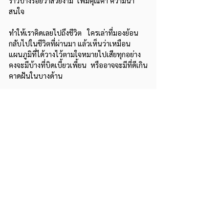
ร้าวบางรอยว่าสวยงาม  เพิ่มคุณค่า ความน่า
สนใจ
ทำให้เราคิดเลยไปถึงชีวิต   ใครเล่าที่มองย้อน
กลับไปในชีวิตที่ผ่านมา แล้วเห็นว่าเหมือน
แผนภูมิที่ได้วางไว้ตามใจหมายไปเสียทุกอย่าง  
คงจะมีบ้างที่บิดเบี้ยวเพี้ยน  หรืออาจจะมีที่ดีเกิน
คาดฝันในบางด้าน  
เห็นจะไม่ผิดอะไรที่เราจะบรรจงปั้นชีวิตใน
แต่ละวัน  ขึ้นรูป เคลือบสีตามที่ใจคิดอยากจะให้
เป็น  แต่ก็คงต้องพร้อมที่จะยอมรับส่วนที่อยู่
นอกเหนือการควบคุม    
ชีวิตที่ขรุขระ  ผ่านไฟร้อนจนเกิดรอยร้าว ไม่
ลงตัวทีเดียวนั้น  อาจมีคุณค่า และความงดงาม
ด้วยการเรียนรู้ มากกว่าชีวิตที่สุขสมบูรณ์ จนไม่
ต้องดิ้นรนเพื่อค้นหาสัจธรรมด้วยซ้ำไป  ใครจะรู้
จาก :
 มติชนสุดสัปดาห์
 ฉบับวันจันทร์  18-25  
พฤษภาคม 2542