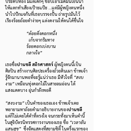
ประดับห้อง มีแต่เด็กๆ ชอบเอาเม็ดมันโยนน้ำ 
ให้แตกทำเสียงเป๊าะแป๊ะ …แต่มีผู้หญิงคนหนึ่ง
นำไปปักแจกันที่เธอบรรจงปั้น ถ่ายรูปมันไว้ 
เรียงร้อยถ้อยคำง่ายๆ แต่งดงามให้คนได้ชื่นใจ 
“ต้อยติ่งดอกหนึ่ง
เก็บจากริมทาง
        ร้อยดอกเบ่งบาน
กลางใจ”
เธอชื่อ
ปานชลี สถิรศาสตร์
 ผู้หญิงคนนี้เป็น
ศิลปิน สร้างงานศิลปะเครื่องถ้วยดินเผา ข้าพเจ้า
รู้จักมานานพอที่จะรู้แน่ว่าเธอ มีหัวใจที่ 
“สงบ
งาม”
 เหมือนทุ่งดอกไม้ในสายลมอ่อน ใต้
แสงแดดบาง อุ่นกำลังพอดี 
“สงบงาม”
 เป็นคำของเธอเอง ข้าพเจ้าเคย
พยายามหาถ้อยคำมาอธิบายงานของ
ปานชลี
แต่ก็ไม่เคยได้คำที่ตรงใจ จนกระทั่งมาเห็นคำนี้
ในสูจิบัตรนิทรรศการงานของเธอ ชื่อ 
“เวลาอัน
แสนสุข”
  ซึ่งจัดแสดงที่สยามซิตี้ ในครึ่งแรกของ