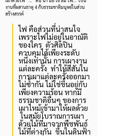
เผาด้วยไฟ   …   ดิน น้ำ มือ ใจ ลม ไฟ…  เป็น
งานที่ผสานธาตุ 4 กับธรรมชาติมนุษย์ในส่วน
สร้างสรรค์
ไฟ คือส่วนที่น่าสนใจ 
เพราะไฟไม่อยู่ในอาณัติ
ของใคร  ตัวศิลปิน
ควบคุมได้เพียงระดับ
หนึ่งเท่านั้น การเผางาน
แต่ละครั้ง  ทำให้สีสันใน
การเผาแต่ละครั้งออกมา
ไม่ซ้ำกัน ไม่ใช่ขึ้นอยู่กับ
เพียงความร้อน หากมี
ธรรมชาติอื่นๆ ของการ
เผาไหม้เข้ามาให้ผลด้วย  
 ในสมัยโบราณการเผา
ด้วยไม้ที่มาจากพืชพันธ์
ไม้ที่ต่างกัน  ขึ้นในดินฟ้า