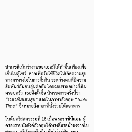
ปานชลี
เน้นว่างานของเธอมิได้ทำขึ้นเพียงเพื่อ
เก็บในตู้โชว์  หากเพื่อรับใช้ชีวิตให้เกิดความสุข
ทางตาทางใจในการดื่มกิน ระหว่างคนที่มีความ
สัมพันธ์อันอบอุ่นต่อกัน โดยฉะเพาะอย่างยิ่งใน
ครอบครัว  เธอจึงตั้งชื่อ นิทรรศการครั้งนี้ว่า 
“เวลาอันแสนสุข”
 และในภาษาอังกฤษ 
“Table 
Time”
 ซึ่งหมายถึงเวลาที่นั่งร่วมโต๊ะอาหาร
ในต้นคริสศตวรรษที่ 18 เมื่อ
พระราชินีแอน
 ผู้
ครองราชบัลลังค์อังกฤษได้ทรงลิ้มรสน้ำชงจากใบ
ชาของ  ศรีลังกาหรืออินเดียไม่แน่ชัด  ทรง