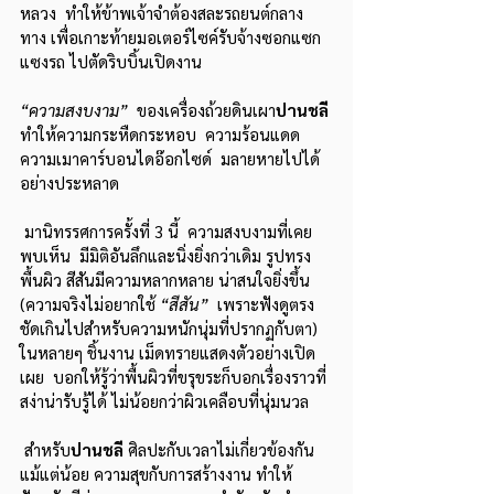
หลวง  ทำให้ข้าพเจ้าจำต้องสละรถยนต์กลาง
ทาง เพื่อเกาะท้ายมอเตอร์ไซค์รับจ้างซอกแซก
แซงรถ ไปตัดริบบิ้นเปิดงาน      
“ความสงบงาม” 
 ของเครื่องถ้วยดินเผา
ปานชลี
ทำให้ความกระหืดกระหอบ  ความร้อนแดด 
ความเมาคาร์บอนไดอ๊อกไซด์  มลายหายไปได้
อย่างประหลาด
 มานิทรรศการครั้งที่ 3 นี้  ความสงบงามที่เคย
พบเห็น  มีมิติอันลึกและนิ่งยิ่งกว่าเดิม รูปทรง 
พื้นผิว สีสันมีความหลากหลาย น่าสนใจยิ่งขึ้น  
(ความจริงไม่อยากใช้ 
“สีสัน”
  เพราะฟังดูตรง
ชัดเกินไปสำหรับความหนักนุ่มที่ปรากฏกับตา)  
ในหลายๆ ชิ้นงาน เม็ดทรายแสดงตัวอย่างเปิด
เผย  บอกให้รู้ว่าพื้นผิวที่ขรุขระก็บอกเรื่องราวที่
สง่าน่ารับรู้ได้ ไม่น้อยกว่าผิวเคลือบที่นุ่มนวล
 สำหรับ
ปานชลี
 ศิลปะกับเวลาไม่เกี่ยวข้องกัน
แม้แต่น้อย ความสุขกับการสร้างงาน ทำให้