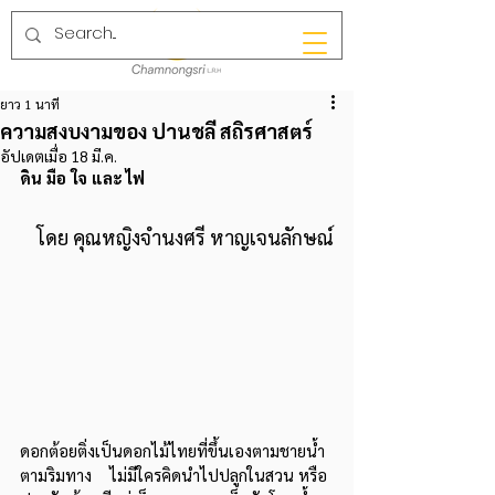
ยาว 1 นาที
ความสงบงามของ ปานชลี สถิรศาสตร์
อัปเดตเมื่อ
18 มี.ค.
ดิน มือ ใจ และ ไฟ
โดย คุณหญิงจำนงศรี หาญเจนลักษณ์
ดอกต้อยติ่งเป็นดอกไม้ไทยที่ขึ้นเองตามชายน้ำ  
ตามริมทาง    ไม่มีใครคิดนำไปปลูกในสวน หรือ